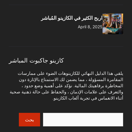
اربح الكثير في الكازينو المُباشر
April 8, 2025
كازينو جاكبوت المباشر
يلقي هذا الدليل النهائي للكازينوهات الضوء على ممارسات
المقامرة المسؤولة ، مما يضمن لك الاستمتاع بالإثارة دون
المخاطرة برفاهيتك المالية. نؤكد على أهمية وضع حدود ،
والتعرف على علامات الإدمان ، والحفاظ على حالة ذهنية صحية
أثناء الانغماس في تجربة ألعاب الكازينو.
Search
بحث