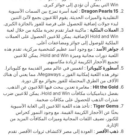
Win التي يمكن أن تؤدي إلى جوائز كبرى.
15 Dragon Pearls
: لعبة آسرة تمزج بين السمات الآسيوية
التقليدية والميزات الحديثة. يقوم اللاعبون بجمع لآلئ التنين
لبدء جولات إضافية للحصول على فرصة للفوز بالجائزة الكبرى.
العملات الملكية
: ماكينة قمار تقدم تجربة ملكية من خلال لعبة
Hold and Win الإضافية. يمكن للاعبين الحصول على العملات
الملكية للوصول إلى جوائز ومضاعفات أعلى.
جواهر الأسد
: مع وجود أسد عظيم كشخصية مركزية، تقدم هذه
اللعبة دورات مجانية وميزة Hold and Win. يمكن للاعبين
تجميع الأحجار الكريمة لزيادة مكاسبهم.
أسطورة كليوباترا
: انغمس في عالم مصر القديمة مع كليوباترا.
توفر هذه اللعبة إمكانية الفوز بـ Megaways، مما يعني أن هناك
الآلاف من الطرق المحتملة للفوز بجوائز مع كل دورة.
Hit the Gold
: مغامرة تعدين يبحث فيها اللاعبون عن الذهب.
بفضل ديناميكيات مكافآت Hold and Win، يمكن للاعبين ضرب
شذرات الذهب للحصول على مكافآت ضخمة.
Tiger Gems
: تأخذ هذه اللعبة اللاعبين إلى الغابة الآسيوية
بحثًا عن الأحجار الكريمة القيمة. مع وجود النمور كحراس
للكنوز، تضيف اللفات المجانية وميزات المكافآت المزيد من
الإثارة.
ذهب الأقصر
: العودة إلى مصر لاكتشاف ثروات الأقصر. تقدم