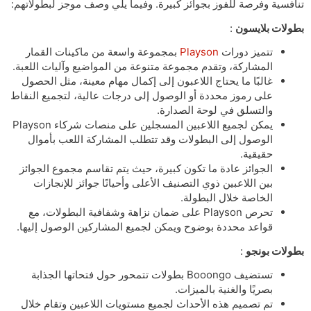
تنافسية وفرصة للفوز بجوائز كبيرة. وفيما يلي وصف موجز لبطولاتهم:
بطولات بلايسون
:
تتميز دورات
Playson
بمجموعة واسعة من ماكينات القمار
المشاركة، وتقدم مجموعة متنوعة من المواضيع وآليات اللعبة.
غالبًا ما يحتاج اللاعبون إلى إكمال مهام معينة، مثل الحصول
على رموز محددة أو الوصول إلى درجات عالية، لتجميع النقاط
والتسلق في لوحة الصدارة.
يمكن لجميع اللاعبين المسجلين على منصات شركاء Playson
الوصول إلى البطولات وقد تتطلب المشاركة اللعب بأموال
حقيقية.
الجوائز عادة ما تكون كبيرة، حيث يتم تقاسم مجموع الجوائز
بين اللاعبين ذوي التصنيف الأعلى وأحيانًا جوائز للإنجازات
الخاصة خلال البطولة.
تحرص Playson على ضمان نزاهة وشفافية البطولات، مع
قواعد محددة بوضوح ويمكن لجميع المشاركين الوصول إليها.
بطولات بونجو
:
تستضيف Booongo بطولات تتمحور حول فتحاتها الجذابة
بصريًا والغنية بالميزات.
تم تصميم هذه الأحداث لجميع مستويات اللاعبين وتقام خلال