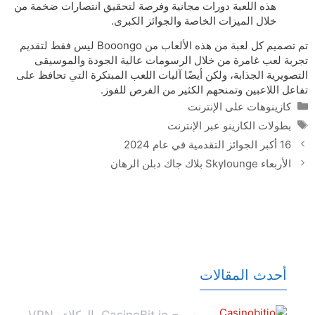
هذه اللعبة دورات مجانية وفرصة لتحقيق انتصارات ضخمة من
خلال الميزات الخاصة والجوائز الكبرى.
تم تصميم كل لعبة من هذه الألعاب من Booongo ليس فقط لتقديم
تجربة لعب غامرة من خلال الرسومات عالية الجودة والموسيقى
التصويرية الجذابة، ولكن أيضًا آليات اللعب المبتكرة التي تحافظ على
تفاعل اللاعبين وتمنحهم الكثير من الفرص للفوز.
Categories
كازينوهات على الإنترنت
Tags
بطولات الكازينو عبر الإنترنت
16 أكبر الجوائز التقدمية في عام 2024
الأربعاء Skylounge بلاك جاك دبلن الرهان
أحدث المقالات
يسمح CasinoBit.io بالوكلاء وVPN