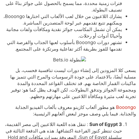
فترات زمنية محددة، مما يسمح بالحصول على جوائز بناءً على
تصنيف البطولة.
يشارك اللاعبون من خلال لعب الألعاب التي اختارها Booongo،
ويمكنهم تتبع تقدمهم عبر لوحة المتصدرين المباشرة.
يمكن أن تشمل المكاسب جوائز نقدية ومكافآت ولفات مجانية
وأحيانًا أدوات أو رحلات.
تشتهر دورات Booongo بأسلوب لعبها الجذاب والفرصة التي
تقدمها للفوز بطريقة أكثر تفاعلية ومرتكزة على المجتمع.
يسعى كلا المزودين إلى إنشاء دورات ليست تنافسية فحسب، بل
مسلية أيضًا، بالاعتماد على جودة الرسوميات والمرح التي تتميز بها
ماكينات القمار الخاصة بهم. قد تختلف القواعد المحددة والمدة
ومجموعة الجوائز وتدفق البطولات، لكن الهدف يظل كما هو: توفير
تجربة لعب مثيرة ومكافأة اللاعبين على مهارتهم وحظهم.
Booongo
هو مطور ألعاب كازينو معروف بألعاب الفيديو الجذابة
والجذابة. فيما يلي وصف موجز لبعض ألعابهم الرئيسية:
Sun of Egypt 3
: تنقل هذه اللعبة اللاعبين إلى مصر القديمة،
حيث تنتظر كنوز الفراعنة اكتشافها. هذه هي الدفعة الثالثة في
سلسلة Sun of Egypt، المعروفة بميزات مكافآت Hold and