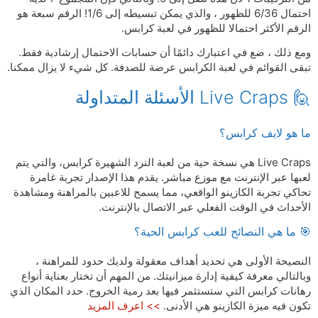
احتمال 6/36 للظهور ، والذي يمكن تبسيطه إلى 1/6! الرقم سبعة هو
الرقم الأكثر احتمالا للظهور في لعبة كرابس.
ومع ذلك ، ضع في اعتبارك دائمًا أن حسابات الاحتمال إرشادية فقط.
تبقى القوائم في لعبة الكرابس عرضة للصدفة. كل شيء لا يزال ممكنا.
🙋 Live Craps الأسئلة المتداولة
ما هو لايف كرابس؟
Live Craps هي نسخة حية من لعبة النرد الشهيرة كرابس، والتي يتم
لعبها عبر الإنترنت مع موزع مباشر. يقدم هذا الإصدار تجربة غامرة
تحاكي تجربة الكازينو الواقعي، مما يسمح للاعبين بالمراهنة ومشاهدة
الأحداث في الوقت الفعلي عبر الاتصال بالإنترنت.
🎯 ما هي النصائح للعب كرابس الحية؟
النصيحة الأولى هي تحديد أهداف معقولة ولديك حدود للمراهنة ،
وبالتالي معرفة كيفية إدارة ميزانيتك. من المهم أن تختار بعناية أنواع
رهانات كرابس التي ستستثمر فيها بعد رمية الخروج. حدد المكان الذي
تكون فيه ميزة الكازينو هي الأدنى.
>> اعرف المزيد