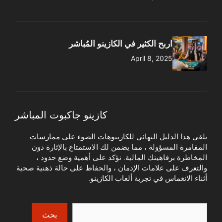
اربح الكثير في الكازينو المُباشر
April 8, 2025
كازينو جاكبوت المباشر
يلقي هذا الدليل النهائي للكازينوهات الضوء على ممارسات
المقامرة المسؤولة ، مما يضمن لك الاستمتاع بالإثارة دون
المخاطرة برفاهيتك المالية. نؤكد على أهمية وضع حدود ،
والتعرف على علامات الإدمان ، والحفاظ على حالة ذهنية صحية
أثناء الانغماس في تجربة ألعاب الكازينو.
Search
بحث