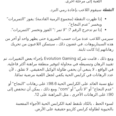
اللعبة إلى مرحلة أخرى.
النقطة
سيقوم اللاعب بإعادة رمي النرد.
إذا ظهرت النقطة (مجموع الرمية القادمة): يفوز “التمريرات”
ويخسر “عدم النجاح”.
إذا تم تدحرج الرقم 7: “لا تمر ؛” الفوز وتخسر “التمريرات”.
سيرمي اللاعب عدة مرات حسب الضرورة حتى يظهر واحد أو آخر من
هذه السيناريوهات. في غضون ذلك ، سيتمكن اللاعبون من تحريك
رهاناتهم إذا كانت ثابتة.
ومع ذلك ، قامت شركة Evolution Gaming بإجراء بعض التغييرات. تم
تقييد الرهان وتبسيطه في محاولة لتوفير منطقة مراهنة أكثر فاعلية.
في الواقع ، لا ينبغي أن يخفي طاولة الوكيل الحقيقي. لا تقلق ، لأن
عدد الرهانات في كرابس الحية يكفي لجعل اللعبة مرضية تمامًا.
تبلغ نسبة العائد على الكرابس الحية 98.6٪ على رهانات “النجاح” أو
“عدم النجاح” أو “لا تأتي” أو “com”. ومع ذلك ، يمكن أن تنخفض إلى
90٪ على الرهانات الأخرى ، مثل المراهنة على 12.
لسوء الحظ ، بالكاد تلتقط لعبة الكرابس الحية الأجواء المفعمة
بالحيوية لطاولة كرابس كازينو حقيقية على الأرض.