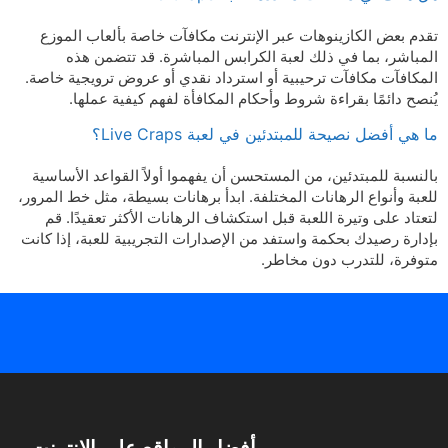
تقدم بعض الكازينوهات عبر الإنترنت مكافآت خاصة بألعاب الموزع
المباشر، بما في ذلك لعبة الكرابس المباشرة. قد تتضمن هذه
المكافآت مكافآت ترحيبية أو استرداد نقدي أو عروض ترويجية خاصة.
يُنصح دائمًا بقراءة شروط وأحكام المكافأة لفهم كيفية عملها.
ما هي أفضل نصيحة للمبتدئين في لعبة Live Craps؟
بالنسبة للمبتدئين، من المستحسن أن يفهموا أولاً القواعد الأساسية
للعبة وأنواع الرهانات المختلفة. ابدأ برهانات بسيطة، مثل خط المرور،
لتعتاد على وتيرة اللعبة قبل استكشاف الرهانات الأكثر تعقيدًا. قم
بإدارة رصيدك بحكمة واستفد من الإصدارات التجريبية للعبة، إذا كانت
متوفرة، للتدرب دون مخاطر.