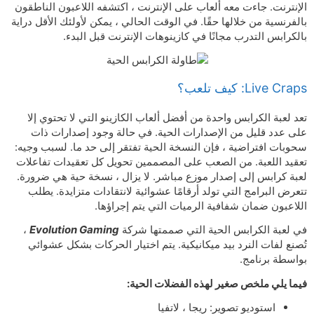
الإنترنت. جاءت معه ألعاب على الإنترنت ، اكتشفه اللاعبون الناطقون
بالفرنسية من خلالها حقًا. في الوقت الحالي ، يمكن لأولئك الأقل دراية
بالكرابس التدرب مجانًا في كازينوهات الإنترنت قبل البدء.
Live Craps: كيف تلعب؟
تعد لعبة الكرابس واحدة من أفضل ألعاب الكازينو التي لا تحتوي إلا
على عدد قليل من الإصدارات الحية. في حالة وجود إصدارات ذات
سحوبات افتراضية ، فإن النسخة الحية تفتقر إلى حد ما. لسبب وجيه:
تعقيد اللعبة. من الصعب على المصممين تحويل كل تعقيدات تفاعلات
لعبة كرابس إلى إصدار موزع مباشر. لا يزال ، نسخة حية هي ضرورة.
تتعرض البرامج التي تولد أرقامًا عشوائية لانتقادات متزايدة. يطلب
اللاعبون ضمان شفافية الرميات التي يتم إجراؤها.
في لعبة الكرابس الحية التي صممتها شركة
Evolution Gaming
،
تُصنع لفات النرد بيد ميكانيكية. يتم اختيار الحركات بشكل عشوائي
بواسطة برنامج.
فيما يلي ملخص صغير لهذه الفضلات الحية:
استوديو تصوير: ريجا ، لاتفيا