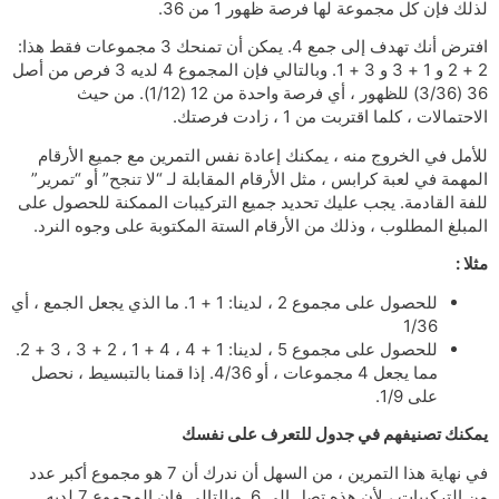
لذلك فإن كل مجموعة لها فرصة ظهور 1 من 36.
افترض أنك تهدف إلى جمع 4. يمكن أن تمنحك 3 مجموعات فقط هذا:
2 + 2 و 1 + 3 و 3 + 1. وبالتالي فإن المجموع 4 لديه 3 فرص من أصل
36 (3/36) للظهور ، أي فرصة واحدة من 12 (1/12). من حيث
الاحتمالات ، كلما اقتربت من 1 ، زادت فرصتك.
للأمل في الخروج منه ، يمكنك إعادة نفس التمرين مع جميع الأرقام
المهمة في لعبة كرابس ، مثل الأرقام المقابلة لـ “لا تنجح” أو “تمرير”
للفة القادمة. يجب عليك تحديد جميع التركيبات الممكنة للحصول على
المبلغ المطلوب ، وذلك من الأرقام الستة المكتوبة على وجوه النرد.
مثلا :
للحصول على مجموع 2 ، لدينا: 1 + 1. ما الذي يجعل الجمع ، أي
1/36
للحصول على مجموع 5 ، لدينا: 1 + 4 ، 4 + 1 ، 2 + 3 ، 3 + 2.
مما يجعل 4 مجموعات ، أو 4/36. إذا قمنا بالتبسيط ، نحصل
على 1/9.
يمكنك تصنيفهم في جدول للتعرف على نفسك
في نهاية هذا التمرين ، من السهل أن ندرك أن 7 هو مجموع أكبر عدد
من التركيبات ، لأن هذه تصل إلى 6. وبالتالي فإن المجموع 7 لديه