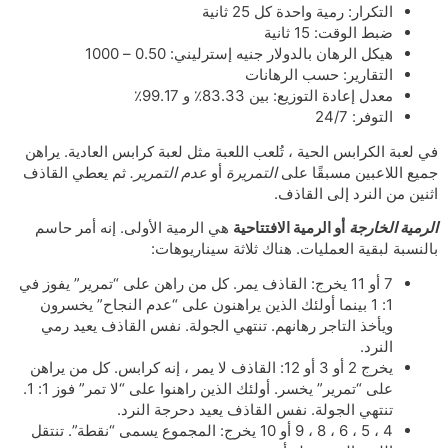
التكرار: رمية واحدة كل 25 ثانية
ضبط الوقت: 15 ثانية
هيكل الرهان بالدولار جنيه إسترليني: 0.50 – 1000
التقارير: حسب الرهانات
معدل إعادة التوزيع: بين 83.33٪ و 99.17٪
التوفر: 24/7
في لعبة الكرابس الحية ، تُلعب اللعبة مثل لعبة كرابس العادية. يراهن
جميع اللاعبين مسبقًا على
التمريرة
أو
عدم التمرير.
ثم يعطي القاذف
اثنين من النرد إلى القاذف.
الرمية الخارجة
أو الرمية الافتتاحية
هي الرمية الأولى. إنه أمر حاسم
بالنسبة لبقية العمليات. هناك ثلاثة سيناريوهات:
7 أو 11 يخرج: القاذف يمر. كل من راهن على “تمرير” يفوز في
1: 1 بينما أولئك الذين يراهنون على “عدم النجاح” يخسرون
ويأخذ التاجر رهانهم. تنتهي الجولة. نفس القاذف يعيد رمي
النرد.
يخرج 2 أو 3 أو 12: القاذف لا يمر ، إنه كرابس. كل من يراهن
على “تمرير” يخسر. أولئك الذين راهنوا على “لا تمر” فوز 1: 1.
تنتهي الجولة. نفس القاذف يعيد دحرجة النرد.
4 ، 5 ، 6 ، 8 ، 9 أو 10 يخرج: المجموع يسمى “نقطة”. تنتقل