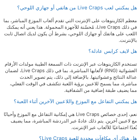
هل يمكنني لعب Live Craps من هاتفي أو جهازي اللوحي؟
معظم الكازينوهات على الإنترنت التي تقدم ألعاب الموزع المباشر، بما
في ذلك Live Craps، مُحسّنة للأجهزة المحمولة. هذا يعني أنه يمكنك
اللعب على هاتفك أو جهازك اللوحي، بشرط أن يكون لديك اتصال ثابت
بالإنترنت.
هل لايف كرابس عادلة؟
تستخدم الكازينوهات عبر الإنترنت ذات السمعة الطيبة مولدات الأرقام
العشوائية (RNG) لألعابها المباشرة، بما في ذلك Live Craps، لضمان
عدالة النتائج وعشوائيتها. بالإضافة إلى ذلك، يتم تصوير الحدث
مباشرة، مما يسمح للاعبين برؤية اللعبة تتكشف في الوقت الفعلي،
مما يضيف طبقة إضافية من الشفافية.
هل يمكنني التفاعل مع الموزع واللاعبين الآخرين أثناء اللعبة؟
نعم، إحدى خصائص Live Craps هي إمكانية التفاعل مع الموزع وأحيانًا
مع لاعبين آخرين. يتم ذلك عادةً عبر الدردشة المباشرة، مما يضيف
بُعدًا اجتماعيًا للألعاب عبر الإنترنت.
هل هناك أي مكافآت محددة للعبة Live Craps؟