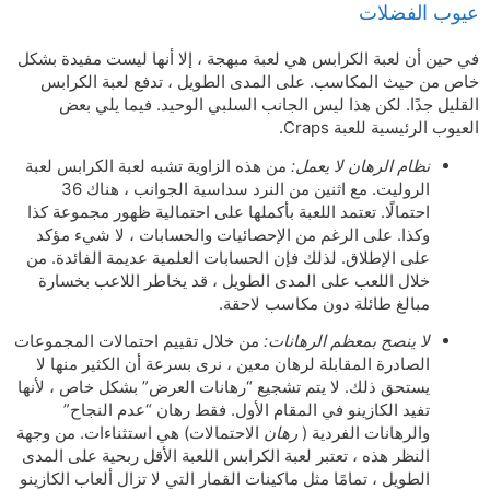
عيوب الفضلات
في حين أن لعبة الكرابس هي لعبة مبهجة ، إلا أنها ليست مفيدة بشكل
خاص من حيث المكاسب. على المدى الطويل ، تدفع لعبة الكرابس
القليل جدًا. لكن هذا ليس الجانب السلبي الوحيد. فيما يلي بعض
العيوب الرئيسية للعبة Craps.
نظام الرهان لا يعمل:
من هذه الزاوية تشبه لعبة الكرابس لعبة
الروليت. مع اثنين من النرد سداسية الجوانب ، هناك 36
احتمالًا. تعتمد اللعبة بأكملها على احتمالية ظهور مجموعة كذا
وكذا. على الرغم من الإحصائيات والحسابات ، لا شيء مؤكد
على الإطلاق. لذلك فإن الحسابات العلمية عديمة الفائدة. من
خلال اللعب على المدى الطويل ، قد يخاطر اللاعب بخسارة
مبالغ طائلة دون مكاسب لاحقة.
لا ينصح بمعظم الرهانات:
من خلال تقييم احتمالات المجموعات
الصادرة المقابلة لرهان معين ، نرى بسرعة أن الكثير منها لا
يستحق ذلك. لا يتم تشجيع “رهانات العرض” بشكل خاص ، لأنها
تفيد الكازينو في المقام الأول. فقط رهان “عدم النجاح”
والرهانات الفردية (
رهان
الاحتمالات) هي استثناءات. من وجهة
النظر هذه ، تعتبر لعبة الكرابس اللعبة الأقل ربحية على المدى
الطويل ، تمامًا مثل ماكينات القمار التي لا تزال ألعاب الكازينو