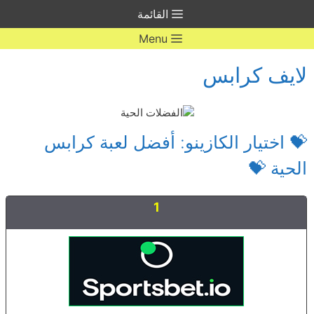
Ski
القائمة
t
conten
Menu
لايف كرابس
💝 اختيار الكازينو: أفضل لعبة كرابس
الحية 💝
1