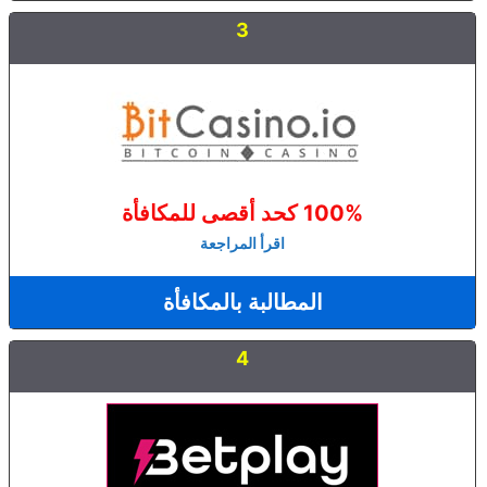
3
100% كحد أقصى للمكافأة
اقرأ المراجعة
المطالبة بالمكافأة
4