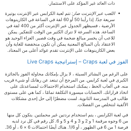
ذات العائد غير المؤكد على الاستثمار.
اللعب عبر الإنترنت ضار:
تتم لعبة الكرابس عبر الإنترنت بوتيرة
سريعة جدًا. إذا رأينا 50 أو 60 لفة في الساعة في الكازينوهات
الأرضية ، فسيظهر الجدول عبر الإنترنت أكثر من 400 لفة في
الساعة. هذه السرعة لا تترك الكثير من الوقت للتفكير. يمكن
للاعب أن يخسر مبالغ ضخمة في وقت قصير. العزاء الوحيد هو
الاعتقاد بأن المبالغ المعنية يمكن أن تكون منخفضة للغاية وأن
بعض الكازينوهات على الإنترنت تقدم عوائد أعلى من المعتاد.
الفوز في لعبة Craps – إستراتيجية Live Craps
على الرغم من البشائر السيئة ، لا يزال بإمكانك محاولة الفوز بالجائزة
الكبرى في لعبة كرابس. من المرجح أن تبتعد عن رهانك أو شيء قريب
منه. في ألعاب الحظ ، يمكنك استخدام الاحتمالات لمساعدتك على
اتخاذ قراراتك. الحسابات ميسورة التكلفة تمامًا ، كما هي على مستوى
طالب في المدرسة الثانوية. لست مضطرًا إلى حل إحدى مشكلات
الألفية لتتخلص من الفضلات.
في لعبة الكرابس ، يتم استخدام نردتين غير محملتين. يتكون كل منها
من 6 وجوه مرقمة 1 و 2 و 3 و 4 و 5 و 6. كل رقم في كل نرد لديه
فرصة 1 من 6 في الظهور ، أو 1/6. هناك أيضًا احتمالات 6 × 6 ، أو 36.