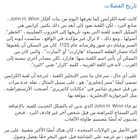
تاريخ الفضلات
كانت لعبة الكرابس كما نعرفها اليوم من بنات أفكار John H. Winn ،
صانع النرد ، لكن اللعبة تعود إلى أبعد من ذلك بكثير. كرابس هي
السليل البعيد للعبة التي يعود تاريخها إلى الحروب الصليبية ، “الخطر”.
أصولها ، ومع ذلك ، لا تزال غير مؤكدة. في الواقع ، ستُنسب أبوته إلى
السير ويليام دي صور وفرسانه عام 1125. كان من الممكن أن يلعبوها
أثناء حصار القلعة المسماة “هازارث” أو “أسارت” ، والتي كان من
الممكن أن يأتي اسم اللعبة منها: هازارد. لكن مصادر أخرى تنسبه إلى
العرب ، لأنه في اللغة العربية ، كلمة “الزار” تعني “النرد”.
على أي حال ، سرعان ما تبنى الإنجليز اللعبة ، لدرجة أن لعبة الكرابس
تسمى أيضًا “ممر إنجليزي”. هو ، على سبيل المثال ، نقله عدة مرات
من قبل جيفري شاسر في “حكايات كانتربري”. أصبحت الأرستقراطية ،
مثل البرجوازية الإنجليزية ، مولعة بها.
ثم جاء John H. Winn الذي ندين له بالشكل الحديث للعبة. بالإضافة
إلى السماح للمراهنة من قبل شخص آخر غير قاذف النرد ، فنحن
مدينون له أيضًا بتصميم طاولة الألعاب.
في الأصل من الولايات المتحدة ، كان هناك أيضًا الأكثر شعبية. على مر
العقود ، تم عرضه على الشاشة قبل عبور البحر حقًا بفضل وصول