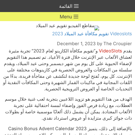
Ski
القائمة
t
conten
Menu
Videoslots تقويم مكافأة عيد الميلاد 2023
December 1, 2023
by
The Croupier
يقدم
VideoSlots
و”تقويم مكافأة الكازينو لعام 2023″ تجربة مثيرة
لعشاق الألعاب عبر الإنترنت خلال فترة الأعياد. تم تصميم هذا التقويم
لإضفاء الحيوية على كل يوم من شهر ديسمبر وحتى عيد الميلاد، ويقدم
سلسلة من المكافآت والعروض الحصرية في كازينوهات مختلفة على
الإنترنت. كل يوم، تُفتح لوحة جديدة لتكشف عن مفاجأة فريدة، بدءًا من
اللفات المجانية في ماكينات القمار الشهيرة وحتى المكافآت النقدية أو
التحديات الخاصة أو العروض الترويجية الحصرية.
الهدف من هذا التقويم هو تزويد اللاعبين بتجربة لعب غنية خلال موسم
العطلات، مع زيادة فرص الفوز وإضفاء لمسة احتفالية على تجربة
الألعاب المعتادة. يمكن أن يشمل ذلك ألعابًا موسمية خاصة أو بطولات
ذات جوائز كبرى متزايدة أو عروض استرداد نقدي.
بالإضافة إلى ذلك، يتميز Casino Bonus Advent Calendar 2023
بسهولة الاستخدام وسهولة الوصول إليه. يمكن للاعبين بسهولة التحقق