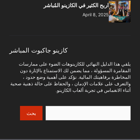
اربح الكثير في الكازينو المُباشر
April 8, 2025
كازينو جاكبوت المباشر
يلقي هذا الدليل النهائي للكازينوهات الضوء على ممارسات
المقامرة المسؤولة ، مما يضمن لك الاستمتاع بالإثارة دون
المخاطرة برفاهيتك المالية. نؤكد على أهمية وضع حدود ،
والتعرف على علامات الإدمان ، والحفاظ على حالة ذهنية صحية
أثناء الانغماس في تجربة ألعاب الكازينو.
Search
بحث