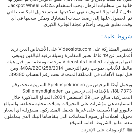
خالية من متطلبات الرهان. يجب استخدام مكافآت Jackpot Wheel
خلال 7 أيام؛ وإلا فسوف تنتهي صلاحيتها. سيتم تحويل المكاسب التي
تم الحصول عليها إلى رصيد حساب المشارك ويمكن سحبها في أي
وقت. تطبق شروط وأحكام عجلة الجائزة الكبرى.
شروط عامة :
تقتصر المشاركة على Videoslots.com على الأشخاص الذين تزيد
أعمارهم عن 19 عامًا. تعتبر المقامرة وسيلة ترفيه للبالغين وينبغي
لعبها بمسؤولية. Videoslots Limited مرخصة ومنظمة من قبل هيئة
مالطا للألعاب، بموجب رقم الترخيص MGA/B2C/258/2014، ومن
قبل لجنة الألعاب في المملكة المتحدة، تحت رقم الحساب 39380.
ويحمل أيضًا الترخيص من Spelinspektionen السويدية تحت رقم
18Li7373، بالإضافة إلى ترخيص من Spillemyndigheden
الدنماركية، صالح حتى 29 أغسطس 2024. المبالغ المذكورة خلال
المسابقة هي مؤشرات على التحويلات بعملات محلية مختلفة، والمبالغ
باليورو لها الأسبقية على غيرها. يتحمل المشاركون مسؤولية أي أسعار
تحويل العملات أو رسوم المعاملات التي يتقاضاها البنك الذي يتعاملون
معه. تطبق الشروط العامة للموقع.
Categories
كازينوهات على الإنترنت