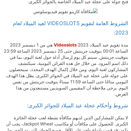
فتح جولة على عجلة عيد الميلاد الخاصة بالجوائز الكبرى.
الشروط العامة لتقويم VIDEOSLOTS لعيد الميلاد لعام
2023:
مدة تقويم عيد الميلاد
Videoslots
2023 هي من 1 ديسمبر 2023
الساعة 00:01 بتوقيت جرينتش حتى 25 ديسمبر 2023 الساعة 23:59
بتوقيت جرينتش. سيتم كل يوم إرسال أدلة حول لعبة اليوم، بما في
ذلك اسم المزود. من خلال حل هذه القرائن اليومية، سيكتشف
المشاركون لعبة اليوم، ومن خلال إكمال الهدف المحدد، سيحصلون
على جولة على عجلة عيد الميلاد في الجوائز الكبرى. يظل هذا الهدف
اليومي متاحًا حتى الساعة 11:59 مساءً بتوقيت جرينتش من نفس
اليوم. يرجى ملاحظة أن المقيمين السويديين مستبعدون من هذا
العرض.
شروط وأحكام عجلة عيد الميلاد للجوائز الكبرى:
لا يمكن للمشاركين الذين لديهم مكافأة نشطة لعب عجلة الجائزة
الكبرى. للحصول على مكافآت أو مكاسب Jackpot Wheel، يجب أن
تكون قد قمت بإيداع واحد على الأقل. جميع الجوائز التي تم الفوز بها