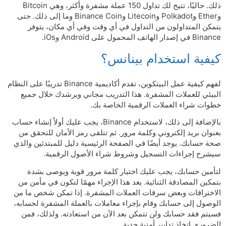
ذلك. حاليًا، تتيح لك تداول 150 عملة مشفرة وأكثر، وهي Bitcoin
وEther وPolkadot وLitecoin وBinance Coin وما إلى ذلك. حتى
يتمكن المتداولون من التداول في أي وقت وفي أي مكان، يتوفر
Binance في إصدار الهاتف المحمول على Android وiOs.
كيفية استخدام بينانس؟
لفهم كيفية عمل البيتكوين، تقدم أكاديمية Binance تدريبًا على النظام
البيئي للعملات المشفرة. هذا التدريب مجاني ويرشدك خلال جميع
خطوات شراء العملات الرقمية الخاصة بك.
بالإضافة إلى ذلك، لاستخدام Binance، يجب عليك أولاً إنشاء حساب
بعنوان بريد إلكتروني وكلمة مرور. ثم تتلقى رمز الأمان للتحقق من
صحة حسابك. يوجد أيضًا في الصفحة الرئيسية دليل للمبتدئين والذي
سيشرح إجراءات التسجيل وشروط شراء الأصول الرقمية.
لتأمين حسابك، يجب عليك اختيار كلمة مرور قوية ويوصى بشدة
بتمكين المصادقة الثنائية. يعد هذا الإجراء مهمًا لتكون في مأمن من
الاختراقات وبعض سرقات العملات المشفرة. إذا تمكن شخص ما من
الوصول إلى حسابك وقام بإجراء معاملات بالعملة المشفرة لحسابه،
فسيتم فقد حسابك ولن تتمكن بعد الآن من استعادته. ولذلك، فمن
الضروري اتخاذ تدابير أمنية جدية.