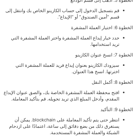
الخطوة 5: اذهب إلى قسم الودائع
قم بتسجيل الدخول إلى حساب الكازينو الخاص بك وانتقل إلى
قسم “أمين الصندوق” أو “الإيداع”.
الخطوة 6: اختيار العملة المشفرة
حدد خيار إيداع العملة المشفرة واختر العملة المشفرة التي
تريد استخدامها.
الخطوة 7: انسخ عنوان الكازينو
سيزودك الكازينو بعنوان إيداع فريد للعملة المشفرة التي
اخترتها. انسخ هذا العنوان.
الخطوة 8: أكمل النقل
افتح محفظة العملة المشفرة الخاصة بك، والصق عنوان الإيداع
المقدم، وأدخل المبلغ الذي تريد تحويله. قم بتأكيد المعاملة.
الخطوة 9: التأكيد
انتظر حتى يتم تأكيد المعاملة على blockchain. يمكن أن
يستغرق ذلك من بضع دقائق إلى ساعة، اعتمادًا على ازدحام
الشبكة والعملة المشفرة المستخدمة.