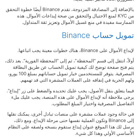
بالإضافة إلى المصادقة المزدوجة، تقدم Binance أيضًا خطوة التحقق
من KYC لمنع الاحتيال والتحقق من صحة إيداعات الأموال. هذه
الممارسة مفيدة في منع غسيل الأموال وتعزيز ثقة المتداول.
تمويل حساب Binance
لإيداع الأموال على Binance، هناك خطوات معينة يجب اتباعها.
أولاً، انتقل إلى قسم “المحفظة”، ثم إلى “المحفظة الفورية”. بعد ذلك،
يتم فتح صفحة توضح لك كيفية تمويل الحساب عن طريق البطاقة
المصرفية. يتوفر للمستخدمين خيار تمويل حساباتهم بمبلغ 100 يورو،
ولهم الحرية في إنفاقه على العملات المشفرة التي قد تهمهم.
فيما يتعلق بنقل الأصول، يجب عليك تحديده والضغط على زر “إيداع”.
يرجى ملاحظة أنه لإيداع الأموال على هذه المنصة، يجب عليك ملء
التفاصيل المصرفية واختيار المبلغ المطلوب.
في حالة وجود عملات مشفرة على منصات تبادل أخرى، يمكنك نقلها
إلى Binance وتكون العملية نفسها حتى مرحلة الإيداع. ومع ذلك،
يرسل لك هذا الموقع عنوان إيداع ستقوم بنسخه ولصقه على النظام
الأساسي الأولي وهذا كل شيء.