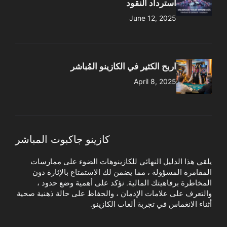
استرداد النقود
June 12, 2025
اربح الكثير في الكازينو المُباشر
April 8, 2025
كازينو جاكبوت المباشر
يلقي هذا الدليل النهائي للكازينوهات الضوء على ممارسات
المقامرة المسؤولة ، مما يضمن لك الاستمتاع بالإثارة دون
المخاطرة برفاهيتك المالية. نؤكد على أهمية وضع حدود ،
والتعرف على علامات الإدمان ، والحفاظ على حالة ذهنية صحية
أثناء الانغماس في تجربة ألعاب الكازينو.