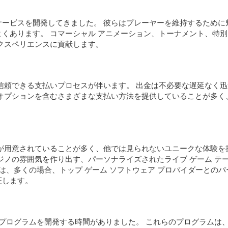
ービスを開発してきました。 彼らはプレーヤーを維持するために
くあります。 コマーシャル アニメーション、トーナメント、特
クスペリエンスに貢献します。
信頼できる支払いプロセスが伴います。 出金は不必要な遅延なく
オプションを含むさまざまな支払い方法を提供していることが多く
が用意されていることが多く、他では見られないユニークな体験を
ジノの雰囲気を作り出す、パーソナライズされたライブ ゲーム テ
は、多くの場合、トップ ゲーム ソフトウェア プロバイダーとのパ
証します。
 プログラムを開発する時間がありました。 これらのプログラムは