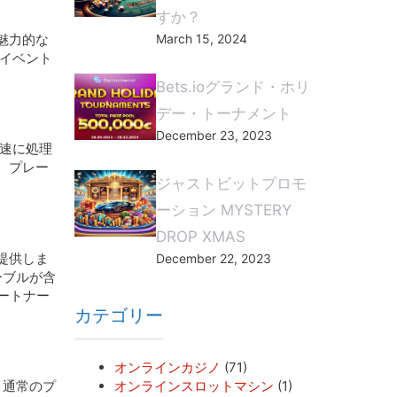
すか？
魅力的な
March 15, 2024
別イベント
Bets.ioグランド・ホリ
デー・トーナメント
December 23, 2023
迅速に処理
、プレー
ジャストビットプロモ
ーション MYSTERY
DROP XMAS
提供しま
December 22, 2023
ーブルが含
ートナー
カテゴリー
オンラインカジノ
(71)
オンラインスロットマシン
(1)
、通常のプ