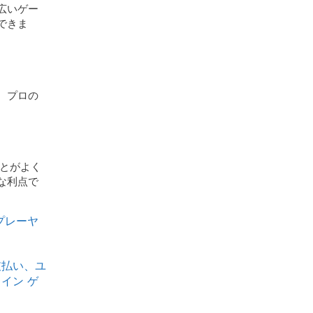
広いゲー
できま
、プロの
ことがよく
な利点で
プレーヤ
支払い、ユ
イン ゲ