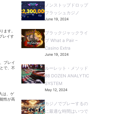
ノンストップドロップ
フラッシュカジノ
June 19, 2024
あります。
ブラックジャックライ
プレイす
ブ What a Pair –
Casino Extra
June 19, 2024
合、プレイ
ことで、不
ルーレット・メソッド
88 DOZEN ANALYTIC
SYSTEM
May 12, 2024
入は、ゲ
可能性が高
カジノでプレーするの
に最適な時間はいつで