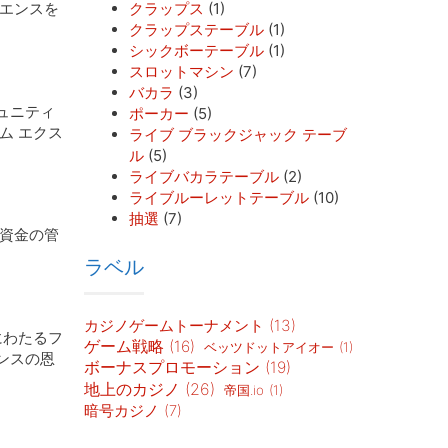
クラップス
(1)
リエンスを
クラップステーブル
(1)
シックボーテーブル
(1)
スロットマシン
(7)
バカラ
(3)
ュニティ
ポーカー
(5)
ム エクス
ライブ ブラックジャック テーブ
ル
(5)
ライブバカラテーブル
(2)
ライブルーレットテーブル
(10)
抽選
(7)
は資金の管
ラベル
カジノゲームトーナメント
(13)
にわたるフ
ゲーム戦略
(16)
ベッツドットアイオー
(1)
ンスの恩
ボーナスプロモーション
(19)
地上のカジノ
(26)
帝国.io
(1)
暗号カジノ
(7)