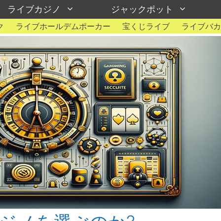
ライブカジノ
ジャックポット
ク
ライブホールデムポーカー
宝くじライブ
ライブバカ