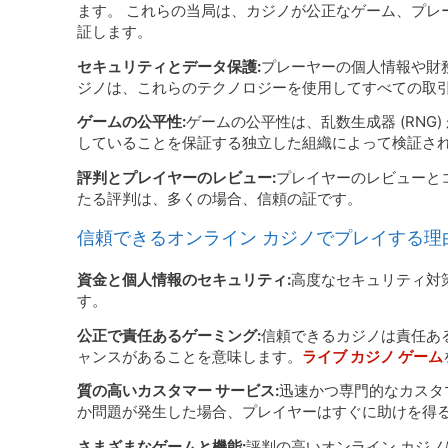
ます。 これらの当局は、カジノが公正なゲーム、プレ
証します。
セキュリティとデータ保護:
プレーヤーの個人情報や財務
ジノは、これらのテクノロジーを使用してすべての取
ゲームの公平性:
ゲームの公平性は、乱数生成器 (RN
していることを保証する独立した組織によって検証さ
評判とプレイヤーのレビュー:
プレイヤーのレビューと
たる評判は、多くの場合、信頼の証です。
信頼できるオンライン カジノでプレイする理
資金と個人情報のセキュリティ:
高度なセキュリティ対
す。
公正で責任あるゲーミング:
信頼できるカジノは責任あ
ャンスがあることを意味します。
ライブ カジノ ゲーム
質の高いカスタマー サービス:
迅速かつ専門的なカスタマ
か問題が発生した場合、プレイヤーはすぐに助けを得
さまざまなゲームと機能:
評判の高いオンライン カジ