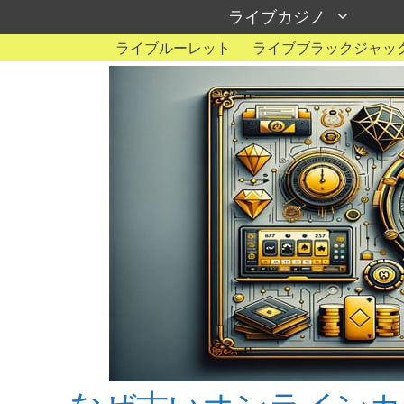
Skip
ライブカジノ
to
content
ライブルーレット
ライブブラックジャッ