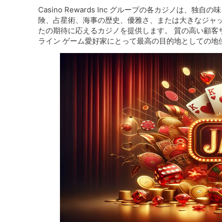
Casino Rewards Inc グループの各カジノは
険、占星術、海事の歴史、優雅さ、または大きなジャ
たの期待に応えるカジノを提供します。 質の高い顧客サービ
ライン ゲーム愛好家にとって最高の目的地としての地