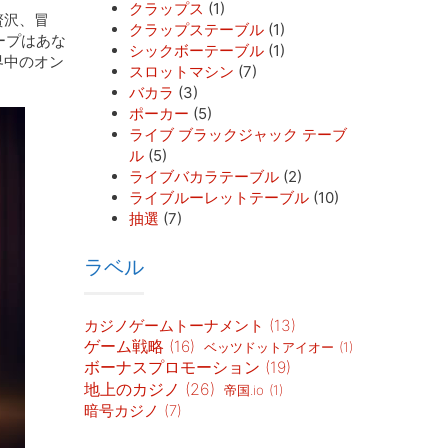
クラップス
(1)
贅沢、冒
クラップステーブル
(1)
ープはあな
シックボーテーブル
(1)
世界中のオン
スロットマシン
(7)
バカラ
(3)
ポーカー
(5)
ライブ ブラックジャック テーブ
ル
(5)
ライブバカラテーブル
(2)
ライブルーレットテーブル
(10)
抽選
(7)
ラベル
カジノゲームトーナメント
(13)
ゲーム戦略
(16)
ベッツドットアイオー
(1)
ボーナスプロモーション
(19)
地上のカジノ
(26)
帝国.io
(1)
暗号カジノ
(7)