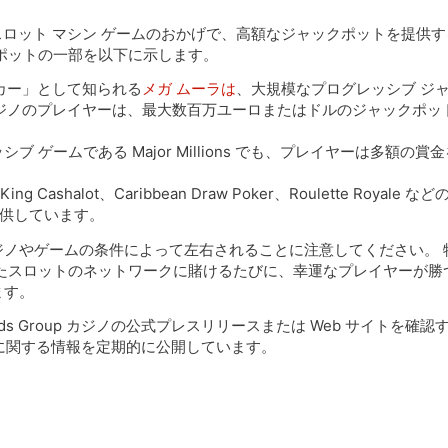
歩的なスロット マシン ゲームのおかげで、高額なジャックポットを提供
ポットの一部を以下に示します。
カー」として知られる
メガ ムーラは
、大規模なプログレッシブ ジ
ループのカジノのプレイヤーは、最大数百万ユーロまたはドルのジャックポ
ブ ゲームである Major Millions でも、プレイヤーは多額の賞
。
King Cashalot、Caribbean Draw Poker、Roulette Royale 
供しています。
ノやゲームの条件によって左右されることに注意してください。 
たスロットのネットワークに賭けるたびに、幸運なプレイヤーが勝
ます。
rds Group カジノの公式プレスリリースまたは Web サイトを確認
額な勝者に関する情報を定期的に公開しています。