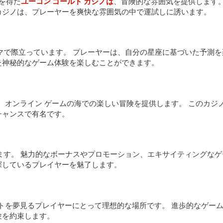
を得た
ユーコン ゴールド カジノは
、冒険的な雰囲気を提供します。
カジノは、プレーヤーを爽快な雰囲気の中で運試しに誘います。
マで際立っています。 プレーヤーは、自分の星座に基づいた予測を
た神秘的なゲーム体験を楽しむことができます。
、オンライン ゲームの海での楽しい冒険を提供します。 このカジ
チャンスで有名です。
ます。 魅力的なボーナスやプロモーション、エキサイティングなゲ
探しているプレイヤーを魅了します。
トを夢見るプレイヤーにとって理想的な場所です。 進歩的なゲー
験を約束します。