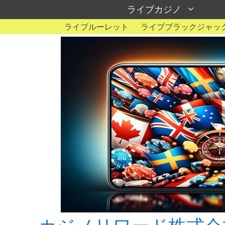
Skip
ライブカジノ
to
content
ライブルーレット
ライブブラックジャッ