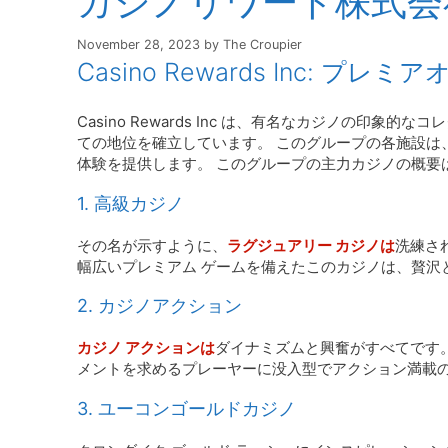
カジノリワード株式会
November 28, 2023
by
The Croupier
Casino Rewards Inc: 
Casino Rewards Inc は、有名なカジノの
ての地位を確立しています。 このグループの各施設は
体験を提供します。 このグループの主力カジノの概要
1. 高級カジノ
その名が示すように、
ラグジュアリー カジノは
洗練さ
幅広いプレミアム ゲームを備えたこのカジノは、贅沢
2. カジノアクション
カジノ アクションは
ダイナミズムと興奮がすべてです
メントを求めるプレーヤーに没入型でアクション満載
3. ユーコンゴールドカジノ