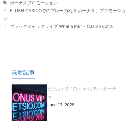
Tags
ボーナスプロモーション
FLUSH CASINOでのプレーの利点 ボーナス、プロモーショ
ン
ブラックジャックライブ What a Pair – Casino Extra
最新記事
Bets.io VIPロイヤルティボーナ
ス
June 13, 2025