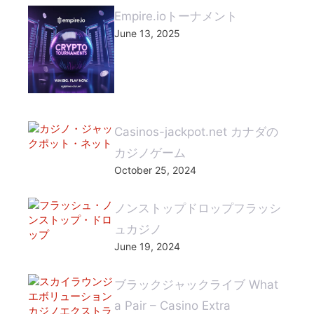
Empire.ioトーナメント
June 13, 2025
Casinos-jackpot.net カナダの
カジノゲーム
October 25, 2024
ノンストップドロップフラッシ
ュカジノ
June 19, 2024
ブラックジャックライブ What
a Pair – Casino Extra