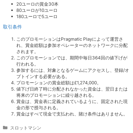
20ユーロの賞金30本
80ユーロが10ユーロ
180ユーロで5ユーロ
取引条件
このプロモーションはPragmatic Playによって運営さ
れ、賞金総額は参加オペレーターのネットワークに分配
されます。
このプロモーションでは、期間中毎日364回の値下げが
行われる。
参加するには、対象となるゲームにアクセスし、登録/オ
プトインする必要がある。
プロモーションの賞金総額は£1,274,000。
値下げ日終了時に分配されなかった資金は、翌日または
将来のプロモーションに繰り越される。
賞金は、賞金表に定義されているように、固定された現
金の形で授与される。
賞金はすべて現金で支払われ、賭け条件はありません。
Categories
スロットマシン