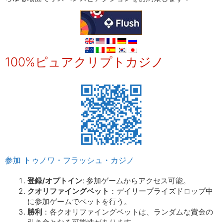
100%ピュアクリプトカジノ
参加 トゥノワ・フラッシュ・カジノ
登録/オプトイン
: 参加ゲームからアクセス可能。
クオリファイングベット
：デイリープライズドロップ中
に参加ゲームでベットを行う。
勝利
：各クオリファイングベットは、ランダムな賞金の