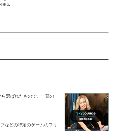
96%
ブルから選ばれたもので、一部の
ライブなどの特定のゲームのフリ