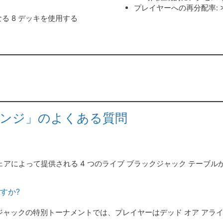
プレイヤーへの再分配率: >
る 8 デッキを使用する
ウンジ」のよくある質問
 ソフトウェアによって提供される 4 つのライブ ブラックジャック テー
すか?
ブラックジャックの特別トーナメントでは、プレイヤーはデッド オア ア