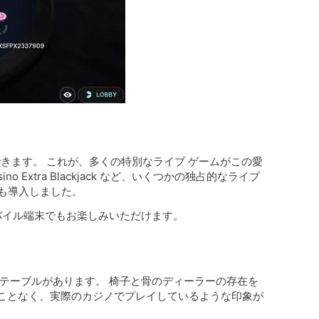
できます。 これが、多くの特別なライブ ゲームがこの愛
ino Extra Blackjack など、いくつかの独占的なライブ
ーズも導入しました。
モバイル端末でもお楽しみいただけます。
テーブルがあります。 椅子と骨のディーラーの存在を
ことなく、実際のカジノでプレイしているような印象が