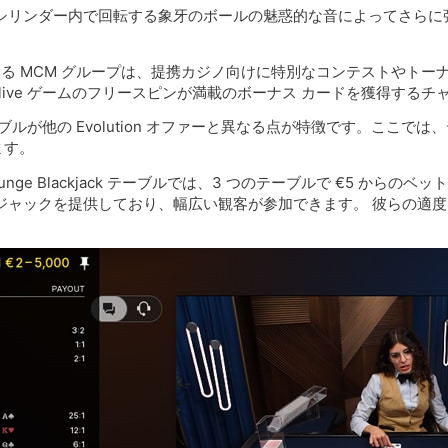
 Royale のシリンダー内で回転する象牙のボールの魅惑的な音によっ
。
である MCM グループは、提携カジノ向けに特別なコンテストやト
ead or Alive ゲームのフリースピンが満載のボーナス カードを獲得
ーブルが他の Evolution オファーと異なる点が特徴です。ここ
ます。
kylounge Blackjack テーブルでは、3 つのテーブルで €5 か
ジャックを提供しており、幅広い観客が参加できます。 彼らの適