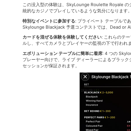
この没入型の体験は、SkyLounge Roulette
統的なカジノでプレイしているような気分になります
特別なイベントに参加する
: プライベート テーブル
Skylounge Blackjack 予選コンテストでは、D
カードを混ぜる体験を体験してください
: これらのテ
ルし、すべてカメラとプレイヤーの監視の下で行われ
エボリューション テーブルに簡単に着席
: 4 つの S
プレーヤー向けで、ライブ ディーラーによるブラック
セッションが保証されます。