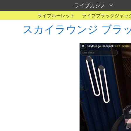
Skip
ライブカジノ
to
content
ライブルーレット
ライブブラックジャッ
スカイラウンジ ブラ