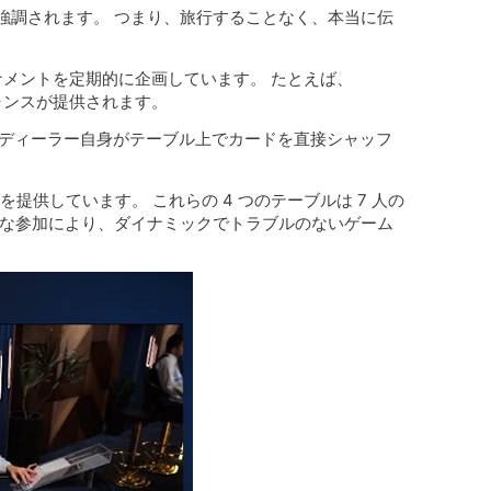
てさらに強調されます。 つまり、旅行することなく、本当に伝
ーナメントを定期的に企画しています。 たとえば、
するチャンスが提供されます。
では、ディーラー自身がテーブル上でカードを直接シャッフ
らのベットを提供しています。 これらの 4 つのテーブルは 7 人の
度な参加により、ダイナミックでトラブルのないゲーム