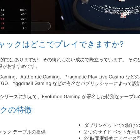
クジャックはどこでプレイできますか?
常に古典的ではありますが、その紛れもない成功で際立っています。 
設がおすすめです。
ing、Authentic Gaming、Pragmatic Play Live C
Play’n GO、Yggdrasil Gaming などの有名なパブリッシャ
ク シリーズに加えて、Evolution Gaming が署名した特別な
クの特徴:
ダブリンベットでの賭けの範囲
ャック テーブルの提供
2 つのサイド ベットが利用
24時間継続的にアクセス