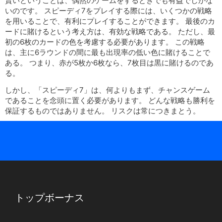
賢いということは、偶然のゲームをするときでも有益でしかな
いのです。 スピーディ7をプレイする際には、いくつかの戦略
を用いることで、有利にプレイすることができます。 最後のカ
ードに賭けるという考え方は、有効な戦略である。 ただし、最
初の6枚のカードの色を考慮する必要があります。 この戦略
は、主に6ラウンドの間に最も出現率の低い色に賭けることで
ある。 つまり、赤が5枚か6枚なら、7枚目は黒に賭けるのであ
る。
しかし、「スピーディ7」は、何よりもまず、チャンスゲーム
であることを念頭に置く必要があります。 どんな戦略も勝利を
保証するものではありません。 リスクは常につきまとう。
トップボーナス