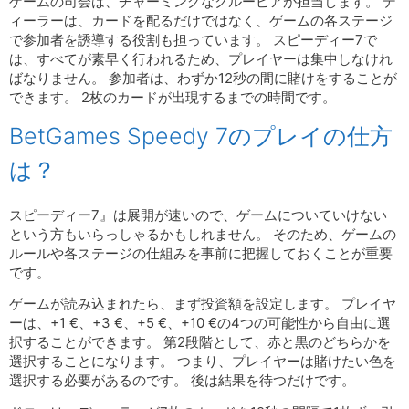
ゲームの司会は、チャーミングなクルーピアが担当します。 デ
ィーラーは、カードを配るだけではなく、ゲームの各ステージ
で参加者を誘導する役割も担っています。 スピーディー7で
は、すべてが素早く行われるため、プレイヤーは集中しなけれ
ばなりません。 参加者は、わずか12秒の間に賭けをすることが
できます。 2枚のカードが出現するまでの時間です。
BetGames Speedy 7のプレイの仕方
は？
スピーディー7』は展開が速いので、ゲームについていけない
という方もいらっしゃるかもしれません。 そのため、ゲームの
ルールや各ステージの仕組みを事前に把握しておくことが重要
です。
ゲームが読み込まれたら、まず投資額を設定します。 プレイヤ
ーは、+1 €、+3 €、+5 €、+10 €の4つの可能性から自由に選
択することができます。 第2段階として、赤と黒のどちらかを
選択することになります。 つまり、プレイヤーは賭けたい色を
選択する必要があるのです。 後は結果を待つだけです。