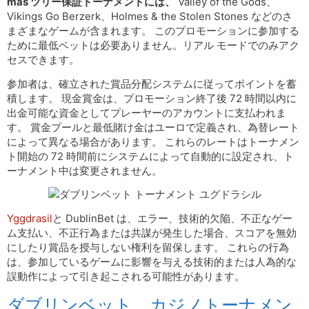
mas ツリー保証トーナメントには、
Valley of the Gods、
Vikings Go Berzerk、Holmes & the Stolen Stones などのさ
まざまなゲームが含まれます。 このプロモーションに参加する
ために最低ベットは必要ありません。リアル モードでのみアク
セスできます。
参加者は、確立された賞品分配システムに従ってポイントを蓄
積します。 現金賞金は、プロモーション終了後 72 時間以内に
出金可能な資金としてプレーヤーのアカウントに支払われま
す。 賞金プールと最低賭け金はユーロで定義され、為替レート
によって異なる場合があります。 これらのレートはトーナメン
ト開始の 72 時間前にシステムによって自動的に設定され、ト
ーナメント中は変更されません。
Yggdrasil
と DublinBet は、エラー、技術的欠陥、不正なゲー
ム支払い、不正行為または共謀が発生した場合、スコアを無効
にしたり賞品を授与しない権利を留保します。 これらの行為
は、参加しているゲームに影響を与える技術的または人為的な
誤動作によって引き起こされる可能性があります。
ダブリンベット、カジノトーナメン