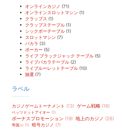
オンラインカジノ
(71)
オンラインスロットマシン
(1)
クラップス
(1)
クラップステーブル
(1)
シックボーテーブル
(1)
スロットマシン
(7)
バカラ
(3)
ポーカー
(5)
ライブ ブラックジャック テーブル
(5)
ライブバカラテーブル
(2)
ライブルーレットテーブル
(10)
抽選
(7)
ラベル
カジノゲームトーナメント
(13)
ゲーム戦略
(16)
ベッツドットアイオー
(1)
地上のカジノ
(26)
ボーナスプロモーション
(19)
暗号カジノ
(7)
帝国.io
(1)