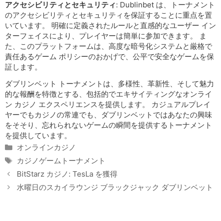
アクセシビリティとセキュリティ
: Dublinbet は、トーナメント
のアクセシビリティとセキュリティを保証することに重点を置
いています。 明確に定義されたルールと直感的なユーザー イン
ターフェイスにより、プレイヤーは簡単に参加できます。 ま
た、このプラットフォームは、高度な暗号化システムと厳格で
責任あるゲーム ポリシーのおかげで、公平で安全なゲームを保
証します。
ダブリンベット トーナメントは、多様性、革新性、そして魅力
的な報酬を特徴とする、包括的でエキサイティングなオンライ
ン カジノ エクスペリエンスを提供します。 カジュアルプレイ
ヤーでもカジノの常連でも、ダブリンベットではあなたの興味
をそそり、忘れられないゲームの瞬間を提供するトーナメント
を提供しています。
Categories
オンラインカジノ
Tags
カジノゲームトーナメント
BitStarz カジノ: TesLa を獲得
水曜日のスカイラウンジ ブラックジャック ダブリンベット