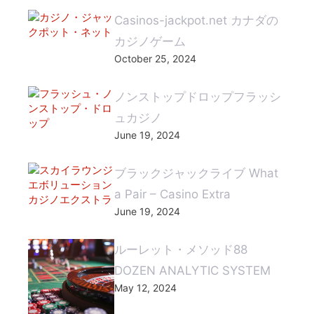
Casinos-jackpot.net カナダの
カジノゲーム
October 25, 2024
ノンストップドロップフラッシ
ュカジノ
June 19, 2024
ブラックジャックライブ What
a Pair – Casino Extra
June 19, 2024
ルーレット・メソッド88
DOZEN ANALYTIC SYSTEM
May 12, 2024