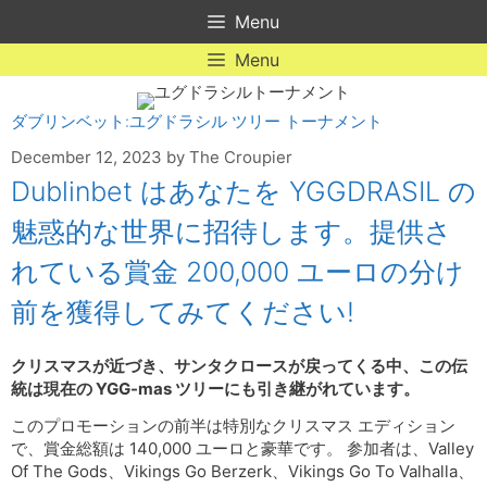
Skip
Menu
to
content
Menu
ダブリンベット:ユグドラシル ツリー トーナメント
December 12, 2023
by
The Croupier
Dublinbet はあなたを YGGDRASIL の
魅惑的な世界に招待します。提供さ
れている賞金 200,000 ユーロの分け
前を獲得してみてください!
クリスマスが近づき、サンタクロースが戻ってくる中、この伝
統は現在の YGG-mas ツリーにも引き継がれています。
このプロモーションの前半は特別なクリスマス エディション
で、賞金総額は 140,000 ユーロと豪華です。 参加者は、Valley
Of The Gods、Vikings Go Berzerk、Vikings Go To Valhalla、