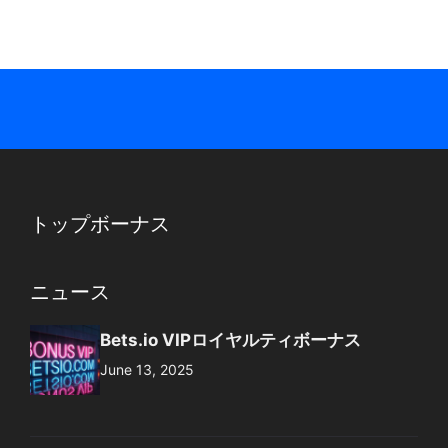
トップボーナス
ニュース
Bets.io VIPロイヤルティボーナス
June 13, 2025