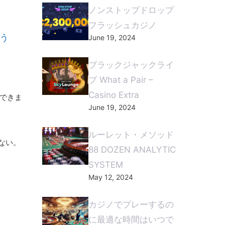
ノンストップドロップ
フラッシュカジノ
ょう
June 19, 2024
ブラックジャックライ
ブ What a Pair –
Casino Extra
ができま
June 19, 2024
ルーレット・メソッド
もない。
88 DOZEN ANALYTIC
SYSTEM
May 12, 2024
カジノでプレーするの
に最適な時間はいつで