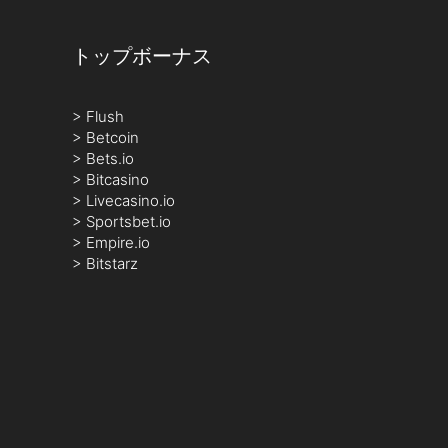
トップボーナス
>
Flush
>
Betcoin
>
Bets.io
>
Bitcasino
>
Livecasino.io
>
Sportsbet.io
>
Empire.io
>
Bitstarz