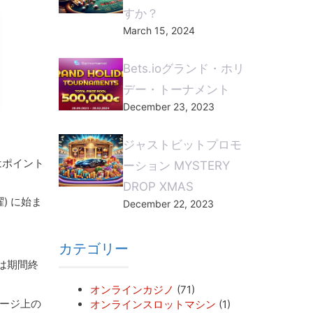
すか？
March 15, 2024
Bets.ioグランド・ホリ
デー・トーナメント
December 23, 2023
ジャストビットプロモ
はポイント
ーション MYSTERY
DROP XMAS
) に始ま
December 22, 2023
カテゴリー
は期間終
オンラインカジノ
(71)
ページ上の
オンラインスロットマシン
(1)