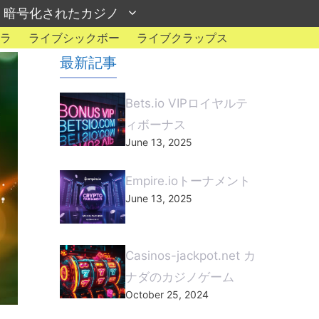
暗号化されたカジノ
ラ
ライブシックボー
ライブクラップス
最新記事
Bets.io VIPロイヤルテ
ィボーナス
June 13, 2025
Empire.ioトーナメント
June 13, 2025
Casinos-jackpot.net カ
ナダのカジノゲーム
October 25, 2024