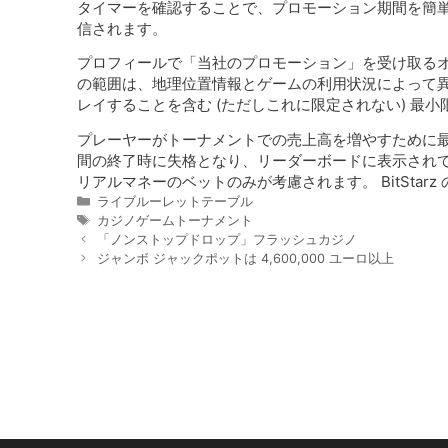
タイマーを確認することで、プロモーション期間を簡単
信されます。
プロフィールで「当社のプロモーション」を受け取るオ
の範囲は、地理位置情報とゲームの利用状況によって異
レイすることを含む (ただしこれに限定されない) 最
プレーヤーがトーナメントでの売上高を増やすために最
間の終了時に失格となり、リーダーボードに表示され
リアルマネーのベットのみが考慮されます。 BitStar
Categories
ライブルーレットテーブル
Tags
カジノゲームトーナメント
「ノンストップドロップ」フラッシュカジノ
ジャンボ ジャックポットは 4,600,000 ユーロ以上