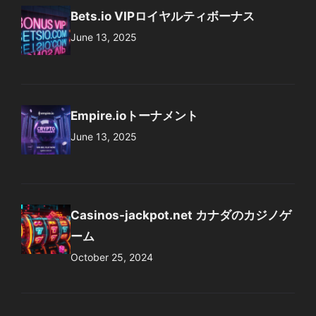
Bets.io VIPロイヤルティボーナス
June 13, 2025
Empire.ioトーナメント
June 13, 2025
Casinos-jackpot.net カナダのカジノゲ
ーム
October 25, 2024