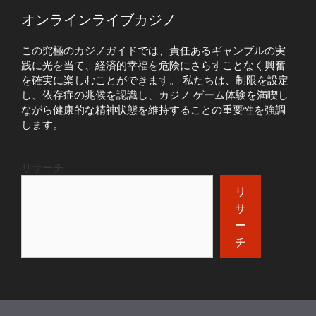
オンラインライブカジノ
この究極のカジノガイドでは、責任あるギャンブルの実
践に光を当て、経済的幸福を危険にさらすことなく興奮
を確実に楽しむことができます。 私たちは、制限を設定
し、依存症の兆候を認識し、カジノ ゲーム体験を満喫し
ながら健康的な精神状態を維持することの重要性を強調
します。
リサーチ
リ
サ
ー
チ