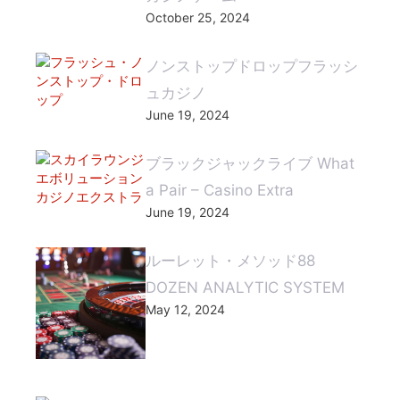
October 25, 2024
ノンストップドロップフラッシ
ュカジノ
June 19, 2024
ブラックジャックライブ What
a Pair – Casino Extra
June 19, 2024
ルーレット・メソッド88
DOZEN ANALYTIC SYSTEM
May 12, 2024