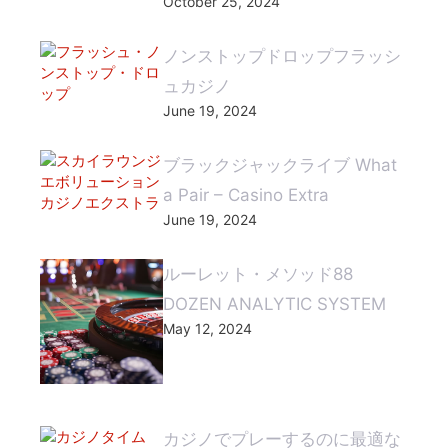
October 25, 2024
ノンストップドロップフラッシ
ュカジノ
June 19, 2024
ブラックジャックライブ What
a Pair – Casino Extra
June 19, 2024
ルーレット・メソッド88
DOZEN ANALYTIC SYSTEM
May 12, 2024
カジノでプレーするのに最適な