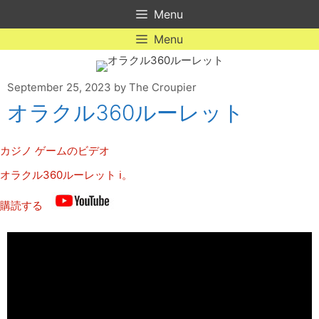
Skip
Menu
to
content
Menu
September 25, 2023
by
The Croupier
オラクル360ルーレット
カジノ ゲームのビデオ
オラクル360ルーレット ℹ️。
購読する