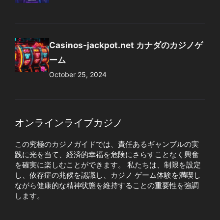
Casinos-jackpot.net カナダのカジノゲ
ーム
October 25, 2024
オンラインライブカジノ
この究極のカジノガイドでは、責任あるギャンブルの実
践に光を当て、経済的幸福を危険にさらすことなく興奮
を確実に楽しむことができます。 私たちは、制限を設定
し、依存症の兆候を認識し、カジノ ゲーム体験を満喫し
ながら健康的な精神状態を維持することの重要性を強調
します。