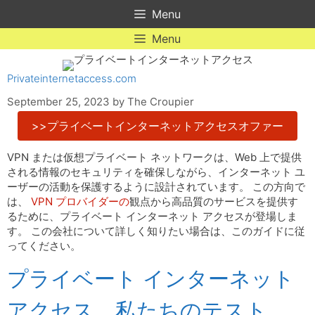
Skip
Menu
to
content
Menu
Privateinternetaccess.com
September 25, 2023
by
The Croupier
>>プライベートインターネットアクセスオファー
VPN または仮想プライベート ネットワークは、Web 上で提供
される情報のセキュリティを確保しながら、インターネット ユ
ーザーの活動を保護するように設計されています。 この方向で
は、
VPN プロバイダーの
観点から高品質のサービスを提供す
るために、プライベート インターネット アクセスが登場しま
す。 この会社について詳しく知りたい場合は、このガイドに従
ってください。
プライベート インターネット
アクセス、私たちのテスト