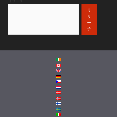
リサーチ
リ
サ
ー
チ