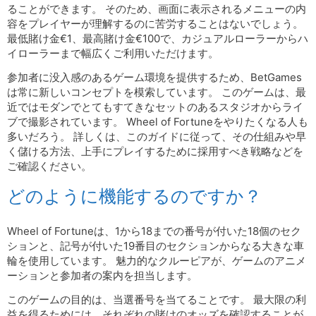
ることができます。 そのため、画面に表示されるメニューの内
容をプレイヤーが理解するのに苦労することはないでしょう。
最低賭け金€1、最高賭け金€100で、カジュアルローラーからハ
イローラーまで幅広くご利用いただけます。
参加者に没入感のあるゲーム環境を提供するため、BetGames
は常に新しいコンセプトを模索しています。 このゲームは、最
近ではモダンでとてもすてきなセットのあるスタジオからライ
ブで撮影されています。 Wheel of Fortuneをやりたくなる人も
多いだろう。 詳しくは、このガイドに従って、その仕組みや早
く儲ける方法、上手にプレイするために採用すべき戦略などを
ご確認ください。
どのように機能するのですか？
Wheel of Fortuneは、1から18までの番号が付いた18個のセク
ションと、記号が付いた19番目のセクションからなる大きな車
輪を使用しています。 魅力的なクルーピアが、ゲームのアニメ
ーションと参加者の案内を担当します。
このゲームの目的は、当選番号を当てることです。 最大限の利
益を得るためには、それぞれの賭けのオッズを確認することが