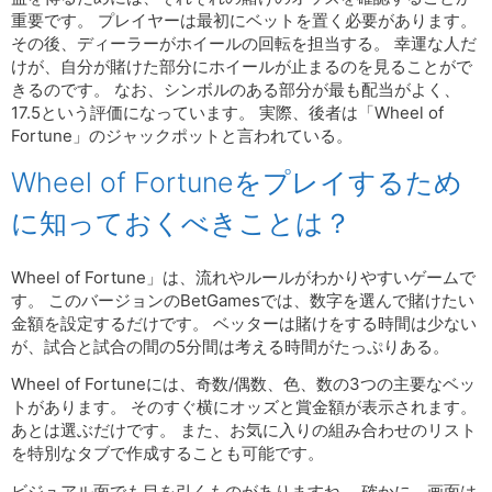
重要です。 プレイヤーは最初にベットを置く必要があります。
その後、ディーラーがホイールの回転を担当する。 幸運な人だ
けが、自分が賭けた部分にホイールが止まるのを見ることがで
きるのです。 なお、シンボルのある部分が最も配当がよく、
17.5という評価になっています。 実際、後者は「Wheel of
Fortune」のジャックポットと言われている。
Wheel of Fortuneをプレイするため
に知っておくべきことは？
Wheel of Fortune」は、流れやルールがわかりやすいゲームで
す。 このバージョンのBetGamesでは、数字を選んで賭けたい
金額を設定するだけです。 ベッターは賭けをする時間は少ない
が、試合と試合の間の5分間は考える時間がたっぷりある。
Wheel of Fortuneには、奇数/偶数、色、数の3つの主要なベッ
トがあります。 そのすぐ横にオッズと賞金額が表示されます。
あとは選ぶだけです。 また、お気に入りの組み合わせのリスト
を特別なタブで作成することも可能です。
ビジュアル面でも目を引くものがありますね。 確かに、画面は