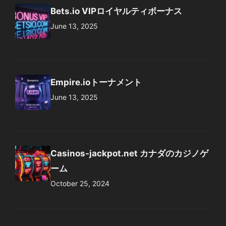
Bets.io VIPロイヤルティボーナス
June 13, 2025
Empire.ioトーナメント
June 13, 2025
Casinos-jackpot.net カナダのカジノゲ
ーム
October 25, 2024