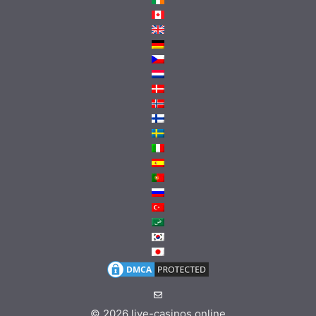
© 2026
live-casinos.online