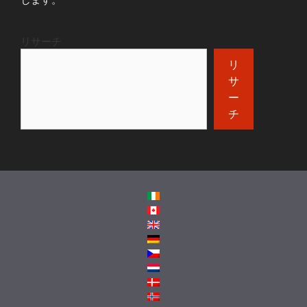
リサーチ
リ
サ
ー
チ