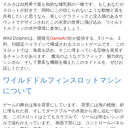
イルカは自然界で最も知的な哺乳類の一種です。 もしあなたが
スロットが好きで、同時にこの信じられないような動物と道を
共有したいと思うなら、美しいグラフィックと没入感のあるサ
ウンドでデザインされたこの水景の世界に飛び込み、ワイルド
ドルフィンの水中環境に参加しましょう。
Wild Dolphinは、開発元
GameArt
社が提供する、5リール、3
列、10固定ペイラインで構成されるスロットゲームです。 この
スロットでは、海底を訪れ、そこに埋まっている宝物を発見す
るチャンスがあります。 魔法のようなグラフィック、魅力的な
シンボル、そして豊富な機能を備えたこのタイトルを、ぜひお
試しください。
ワイルドドルフィンスロットマシン
について
ゲームの舞台は海を背景にしています。 背景には海の植物、砂
に埋もれた岩、そしてダークブルーの水面から差し込む一筋の
光。 このスロットはとてもカラフルで、リールは明るいシンボ
ルで溢れかえっています。 画面下部には、コントロールパネル