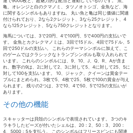
連で9000枚と、超魅力的な配当と連動しているのです。 魚、
亀、オレンジと白のクマノミ、タツノオトシゴ、金魚など、海
に関するシンボルもありますね。 丸い魚と亀は同じ価値に関連
付けられており、2なら2クレジット、3なら25クレジット、4
なら125クレジット、5なら750クレジットとなります。
海馬については、3で20円、4で100円、5で400円の支払いで
す。 金魚とカクレクマノミは、3回で15ドル、4回で75ドル、5
回で250ドルの支払い。 これらのテーマシンボルに加えて、こ
のゲームではクラシックなトランプシンボルも取り入れられて
います。 これらのシンボルには、9、10、J、Q、R、Aが含ま
れ、数字の9は、2に対して2、3に対して5、4に対して25、5に
対して100を支払います。 10、ジャック、クイーンは賞金テー
ブルにまとめられ、3枚で5、4枚で25、5枚で100の賞金が与え
られます。 残りの2つは、3で10、4で50、5で125の支払いが
あります。
その他の機能
スキャッターは貝殻のシンボルで表現されています。 3つのキ
ラキラしたビーズが付いたシェルは、20：2、50：3、200：
4、5000：5を支払う。 このシンボルはフリースピンにも関連