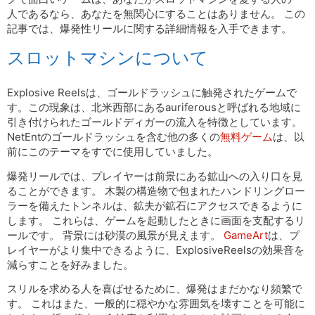
人であるなら、あなたを無関心にすることはありません。 この
記事では、爆発性リールに関する詳細情報を入手できます。
スロットマシンについて
Explosive Reelsは、ゴールドラッシュに触発されたゲームで
す。この現象は、北米西部にあるauriferousと呼ばれる地域に
引き付けられたゴールドディガーの流入を特徴としています。
NetEntのゴールドラッシュを含む他の多くの
無料ゲーム
は、以
前にこのテーマをすでに使用していました。
爆発リールでは、プレイヤーは前景にある鉱山への入り口を見
ることができます。 木製の構造物で包まれたハンドリングロー
ラーを備えたトンネルは、鉱夫が鉱石にアクセスできるように
します。 これらは、ゲームを起動したときに画面を支配するリ
ールです。 背景には砂漠の風景が見えます。
GameArt
は、プ
レイヤーがより集中できるように、ExplosiveReelsの効果音を
減らすことを好みました。
スリルを求める人を喜ばせるために、爆発はまだかなり頻繁で
す。 これはまた、一般的に穏やかな雰囲気を壊すことを可能に