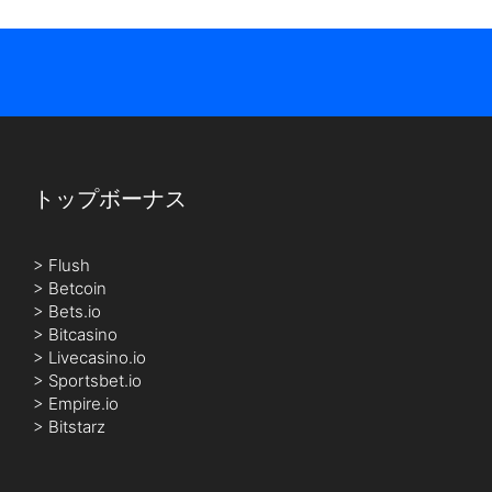
トップボーナス
>
Flush
>
Betcoin
>
Bets.io
>
Bitcasino
>
Livecasino.io
>
Sportsbet.io
>
Empire.io
>
Bitstarz