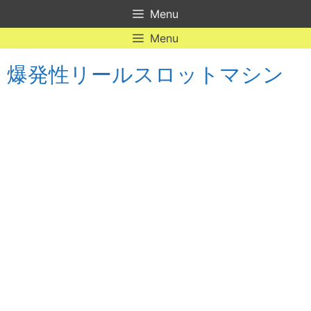
Skip
Menu
to
content
Menu
爆発性リールスロットマシン