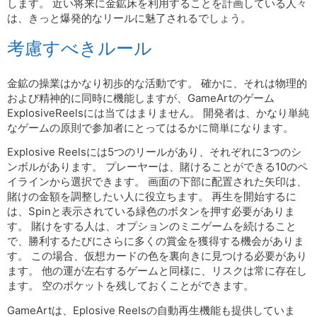
します。 近い将来に金鉱床を利用することを計画している人々
は、きっと爆発的なリールに魅了されるでしょう。
考慮すべきルール
金鉱の操業はかなり初歩的な活動です。 確かに、それは物理的
および精神的に同時に機能しますが、GameArtのゲーム
ExplosiveReelsには当てはまりません。 開発者は、かなり単純
なゲームの原則で参加者にとってはるかに簡単になります。
Explosive Reelsには5つのリールがあり、それぞれに3つのシ
ンボルがあります。 プレーヤーは、賭けることができる10のペ
イラインから選択できます。 画面の下部に配置された矢印は、
賭けの金額を調整したい人に役立ちます。 再生を開始するに
は、Spinと表示されている緑色のボタンを押す必要がありま
す。 賭けをする人は、オプションのミニゲームを続けること
で、勝利するたびにさらに多くの賞金を獲得する機会がありま
す。 この場合、仮想カードの色を裏向きに見つける必要があり
ます。 他の運が左右するゲームと同様に、リスクは常に存在し
ます。 空のポケットを残しておくことができます。
GameArtは、Eplosive Reelsの自動再生機能も提供していま