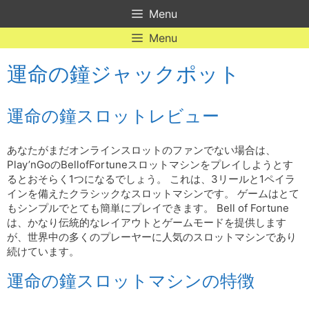
Skip
Menu
to
content
Menu
運命の鐘ジャックポット
運命の鐘スロットレビュー
あなたがまだオンラインスロットのファンでない場合は、
Play’nGoのBellofFortuneスロットマシンをプレイしようとす
るとおそらく1つになるでしょう。 これは、3リールと1ペイラ
インを備えたクラシックなスロットマシンです。 ゲームはとて
もシンプルでとても簡単にプレイできます。 Bell of Fortune
は、かなり伝統的なレイアウトとゲームモードを提供します
が、世界中の多くのプレーヤーに人気のスロットマシンであり
続けています。
運命の鐘スロットマシンの特徴