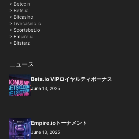
>
Betcoin
>
Bets.io
>
Bitcasino
>
Livecasino.io
>
Sportsbet.io
>
Empire.io
>
Bitstarz
ニュース
Bets.io VIPロイヤルティボーナス
June 13, 2025
Empire.ioトーナメント
June 13, 2025