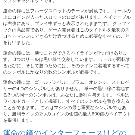
シブジャックポットです。
運命の鐘にはフルーツスロットのテーマが満載です。 リールの
上にコインが入ったスロットのロゴがあります。 ペイテーブル
は右側にあり、プレイ中ずっと表示されたままです。 グラフィ
ックは高品質であり、ゲーム開発者はこのタイトルを最初のス
ロットマシンにできるだけ近づけるために必要なすべてのこと
を行いました。
運命の鐘には、勝つことができるペイラインが1つだけありま
す。 3つのリールは黒い線で交差しています。 リールが回転す
るたびに、そして勝つためには、そのラインに着地するすべて
のシンボルにかなりの数のシンボルが必要です。
運命の鐘には、ゴールデンベル、プラム、オレンジ、ストロベ
リーの4つのシンボルしかありません。 単一の黒い線に着地す
る3つの同一のシンボルは、あなたに勝利を与えます。 ベルは
ワイルドカードとして機能し、すべてのシンボルを置き換える
ことができます。 これはマシンの最も重要なシンボルでもあ
り、勝利ラインの2つのコインの価値の最大600倍のペイアウト
を提供します。
運命の鐘のインターフェースはどの