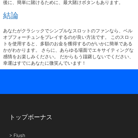
後に、簡単に賭けるために、最大賭けボタンもあります。
結論
あなたがクラシックでシンプルなスロットのファンなら、ベル
オブフォーチュンをプレイするのが良い方法です。 このスロッ
トを使用すると、多額のお金を獲得するのがいかに簡単である
かがわかります。 さらに、あらゆる場面でエキサイティングな
感情をお楽しみください。 だからもう躊躇しないでください、
幸運はすでにあなたに微笑んでいます！
トップボーナス
>
Flush