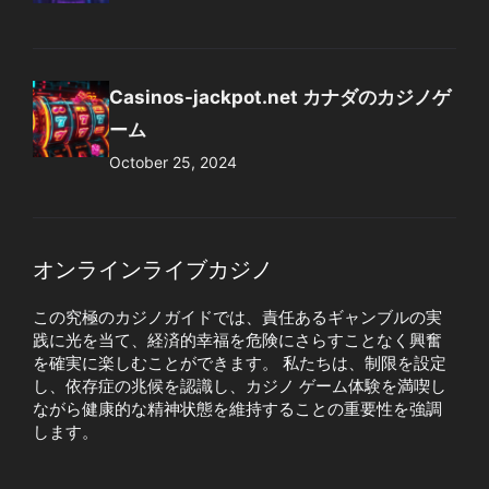
Casinos-jackpot.net カナダのカジノゲ
ーム
October 25, 2024
オンラインライブカジノ
この究極のカジノガイドでは、責任あるギャンブルの実
践に光を当て、経済的幸福を危険にさらすことなく興奮
を確実に楽しむことができます。 私たちは、制限を設定
し、依存症の兆候を認識し、カジノ ゲーム体験を満喫し
ながら健康的な精神状態を維持することの重要性を強調
します。