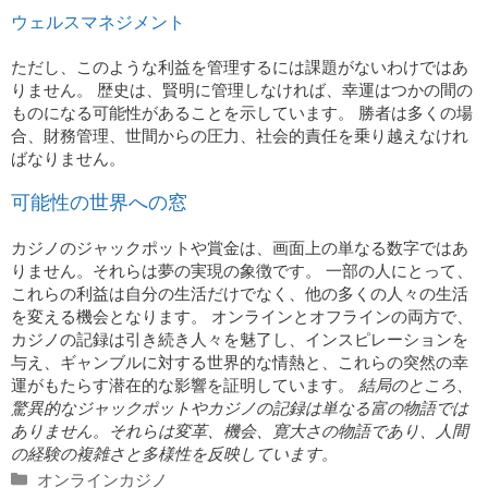
ウェルスマネジメント
ただし、このような利益を管理するには課題がないわけではあ
りません。 歴史は、賢明に管理しなければ、幸運はつかの間の
ものになる可能性があることを示しています。 勝者は多くの場
合、財務管理、世間からの圧力、社会的責任を乗り越えなけれ
ばなりません。
可能性の世界への窓
カジノのジャックポットや賞金は、画面上の単なる数字ではあ
りません。それらは夢の実現の象徴です。 一部の人にとって、
これらの利益は自分の生活だけでなく、他の多くの人々の生活
を変える機会となります。 オンラインとオフラインの両方で、
カジノの記録は引き続き人々を魅了し、インスピレーションを
与え、ギャンブルに対する世界的な情熱と、これらの突然の幸
運がもたらす潜在的な影響を証明しています。
結局のところ、
驚異的なジャックポットやカジノの記録は単なる富の物語では
ありません。それらは変革、機会、寛大さの物語であり、人間
の経験の複雑さと多様性を反映しています。
Categories
オンラインカジノ