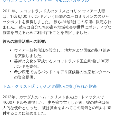
クリスとコリン・ウィアー：心の広いカップル
2011 年、スコットランド人のクリスとコリン ウィアー夫妻
は、1 億 6,100 万ポンドという巨額のユーロミリオンズのジャ
ックポットを獲得しました。 彼らの物語はこの幸運に限定され
ません。 彼らは自分たちの富を地域社会や世界にポジティブな
影響を与えるために利用することを選択しました。
彼らの慈善活動への影響:
ウィアー慈善信託を設立し、地方および国家の取り組み
を支援しました。
芸術と文化を育成するスコットランド国立劇場に100万
ポンドを寄付。
希少疾患であるバッド・キアリ症候群の医療センターへ
の資金提供。
トム・クリスト氏：がんとの闘いに捧げられた財産
2013年、カナダ人のトム・クリストさんはロトマックスで
4000万ドルを獲得した。 妻を癌で亡くした後、彼の勝利は個
人的な使命となった。 彼は賞金をすべてこの病気との戦いに寄
付することに決めました。