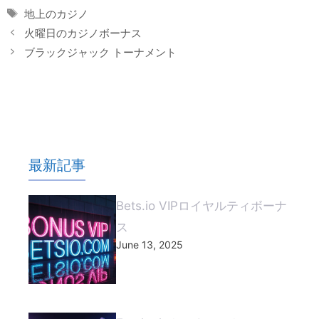
Tags
地上のカジノ
火曜日のカジノボーナス
ブラックジャック トーナメント
最新記事
Bets.io VIPロイヤルティボーナ
ス
June 13, 2025