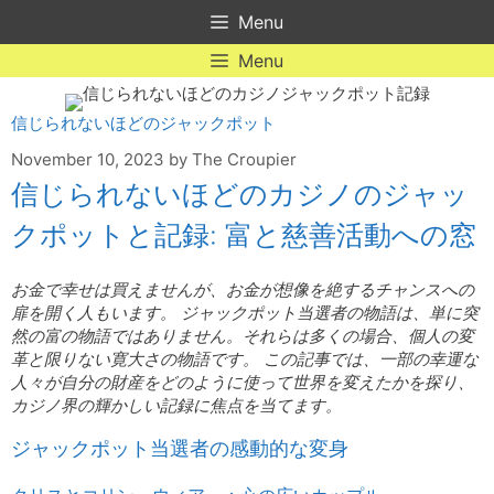
Skip
Menu
to
content
Menu
信じられないほどのジャックポット
November 10, 2023
by
The Croupier
信じられないほどのカジノのジャッ
クポットと記録: 富と慈善活動への窓
お金で幸せは買えませんが、お金が想像を絶するチャンスへの
扉を開く人もいます。 ジャックポット当選者の物語は、単に突
然の富の物語ではありません。それらは多くの場合、個人の変
革と限りない寛大さの物語です。 この記事では、一部の幸運な
人々が自分の財産をどのように使って世界を変えたかを探り、
カジノ界の輝かしい記録に焦点を当てます。
ジャックポット当選者の感動的な変身