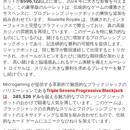
ポットが
$596,122
以上に達し、2024 年に大きな影響を与えま
した。 この豪華版のルーレットは、伝統的なゲームの優雅さと
サスペンスに、プログレッシブ ジャックポットの爽快な追加を
組み合わせています。 Roulette Royale は、洗練されたインタ
ーフェイスと完璧なグラフィックスで際立っており、真の高級
カジノの雰囲気を再現しています。 このゲームを特に魅力的な
ものにしているのは、賭けるたびに増加するプログレッシブ ジ
ャックポットであり、記念碑的な勝利の可能性を提供します。
ジャックポットは、同じ数字が数回連続して出現するとトリガ
ーされ、ホイールがスピンするたびに強烈な期待感が加わりま
す。 高い賭け金と臨場感あふれるゲーム体験を備えたルーレッ
ト ロイヤルは、スリルと大きな勝利を求めるプレイヤーを魅了
し続けています。
Microgaming が提供する革新的で魅惑的なブラックジャックの
バリエーションである
Triple Sevens Progressive Blackjack
は
、
245,526 ドル
を超える魅力的なプログレッシブ ジャック
ポットのおかげで顕著な人気を博しています。 このゲームは、
ブラックジャックの古典的なスリルとプログレッシブ ジャック
ポットのエキサイティングな追加を組み合わせたもので、伝統
的なカード ゲームにユニークなひねりを加えています。