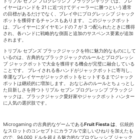
トリプル セブン プログレッシブ ブラックジャックでは、プレ
イヤーはハンドを 21 に近づけてディーラーに勝つという通常
の目標があるだけでなく、プレイ中にプログレッシブ ジャック
ポットを獲得するチャンスもあります。 このジャックポット
は、プレイヤーにダイヤモンドの 7 が 3 つ配られたときに獲得
され、各ハンドに戦略的な側面と追加のサスペンス要素が追加
されます。
トリプル セブンズ ブラックジャックを特に魅力的なものにして
いるのは、古典的なブラックジャックのルールとプログレッシ
ブ ジャックポットで大金を獲得する機会が完璧に融合している
ことです。 プレイされる各ハンドがジャックポットに寄与し、
幸運なプレイヤーがジャックポットをヒットするまでジャック
ポットは継続的に増加します。 おなじみのルールとちょっとし
た目新しさを持つトリプル セブン プログレッシブ ブラックジ
ャックは、ブラックジャック愛好家やジャックポット ハンター
に人気の選択肢です。
Microgaming の古典的なゲームである
Fruit Fiesta は
、伝統的
なスロットのコンセプトにカラフルで楽しいひねりを加えたも
ので、94,000 ドルを超える魅力的なプログレッシブ ジャック