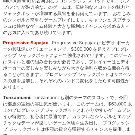
Microgaming の古典的なプログレッシブ スロットです。 シン
プルですが魅力的なこのゲームは、伝統的なスロットの魅力と
ジャックポットが増加する興奮を兼ね備えています。 おなじみ
のシンボルと簡単なゲームプレイにより、キャッシュ スプラッ
シュは純粋なゲーム体験と大きな勝利のチャンスを求める人々
のお気に入りであり続けています。
Progressive Supajax
: Progressive Supajax はビデオ ポーカ
ーの興味深いバリエーションで、$300,000 を超えるプログレ
ッシブ ジャックポットによって強化されています。 このゲーム
はスキルと運の組み合わせが必要であり、プレイヤーはビデオ
ポーカーの楽しみを楽しみながら大きな勝利を収める機会を得
ることができます。 プログレッシブ ジャックポットはサスペン
スの層を追加し、それぞれのハンドに変化をもたらす可能性が
あります。
Tunzamunni:
Tunzamunni も別のテーマのスロットで、今回
は部族の宝物の雰囲気が漂います。 このゲームは、$63,000 以
上のプログレッシブ ジャックポットとわかりやすいゲームプレ
イが特徴で、初心者に最適です。 カラフルなシンボルとエキゾ
チックなテーマが楽しいゲーム体験を生み出し、プログレッシ
ブ ジャックポットは多額の賞金を獲得するチャンスを提供しま