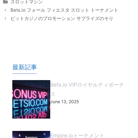
Categories
スロットマシン
Bets.io フォール フィエスタ スロット トーナメント
ビットカジノのプロモーション サプライズのそり
最新記事
Bets.io VIPロイヤルティボーナ
ス
June 13, 2025
Empire.ioトーナメント