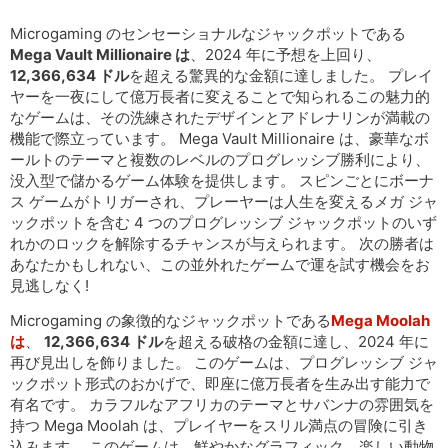
Microgaming のセンセーショナルなジャックポットである
Mega Vault Millionaire は
、2024 年に予想を上回り、
12,366,634 ドル
を超える驚異的な金額に達しました。 プレイ
ヤーを一夜にして億万長者に変えることで知られるこの魅力的
なゲームは、その洗練されたデザインとアドレナリンが満載の
機能で際立っています。 Mega Vault Millionaire は、豪華なボ
ールトのテーマと複数のレベルのプログレッシブ勝利により、
没入型で儲かるゲーム体験を提供します。 スピンごとにボーナ
ス ゲームがトリガーされ、プレーヤーは人生を変えるメガ ジャ
ックポットを含む 4 つのプログレッシブ ジャックポットのいず
れかのロックを解除するチャンスが与えられます。 次の勝者は
あなたかもしれない、この並外れたゲームで運を試す機会をお
見逃しなく!
Microgaming の象徴的なジャックポットである
Mega Moolah
は
、
12,366,634 ドル
を超える破格の金額に達し、2024 年に
再び見出しを飾りました。 このゲームは、プログレッシブ ジャ
ックポット形式のおかげで、即座に億万長者を生み出す能力で
有名です。 カラフルなアフリカのテーマとサバンナの雰囲気を
持つ Mega Moolah は、プレイヤーをスリル満点の冒険に引き
込みます。 このゲームは、鮮やかなグラフィック、楽しい動物