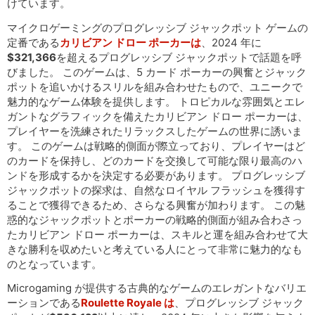
けています。
マイクロゲーミングのプログレッシブ ジャックポット ゲームの
定番である
カリビアン ドロー ポーカーは
、2024 年に
$321,366
を超えるプログレッシブ ジャックポットで話題を呼
びました。 このゲームは、5 カード ポーカーの興奮とジャック
ポットを追いかけるスリルを組み合わせたもので、ユニークで
魅力的なゲーム体験を提供します。 トロピカルな雰囲気とエレ
ガントなグラフィックを備えたカリビアン ドロー ポーカーは、
プレイヤーを洗練されたリラックスしたゲームの世界に誘いま
す。 このゲームは戦略的側面が際立っており、プレイヤーはど
のカードを保持し、どのカードを交換して可能な限り最高のハ
ンドを形成するかを決定する必要があります。 プログレッシブ
ジャックポットの探求は、自然なロイヤル フラッシュを獲得す
ることで獲得できるため、さらなる興奮が加わります。 この魅
惑的なジャックポットとポーカーの戦略的側面が組み合わさっ
たカリビアン ドロー ポーカーは、スキルと運を組み合わせて大
きな勝利を収めたいと考えている人にとって非常に魅力的なも
のとなっています。
Microgaming が提供する古典的なゲームのエレガントなバリエ
ーションである
Roulette Royale は
、プログレッシブ ジャック