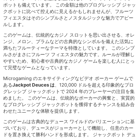
ポットも備えています。 この金額は他のプログレッシブ ジャッ
クポットに比べて控えめに見えるかもしれませんが、フルーツ
フィエスタはそのシンプルさとノスタルジックな魅力でアピー
ルします。
このゲームは、伝統的なカジノ スロットを思い出させる、オレ
ンジ、メロン、プラムなどの古典的なシンボルを備えた活気に
満ちたフルーティーなテーマを特徴としています。 このシンプ
ルさがまさにフルーツ フィエスタの魅力です。ルールが理解し
やすいため、初心者や古典的なカジノ ゲームを楽しむ人にとっ
て完璧なゲームとなっています。
Microgaming のエキサイティングなビデオ ポーカー ゲームで
ある
Jackpot Deuces は
、120,000 ドルを超える印象的なプロ
グレッシブ ジャックポットで 2024 年のプレーヤーの注目を集
めました。 このゲームは、伝統的なポーカーの興奮と、実質的
なプログレッシブ ジャックポットを獲得するチャンスを組み合
わせたユニークな体験を提供します。
このゲームは古典的なデュース ワイルドのバリエーションに基
づいており、デュースがジョーカーとして機能し、任意のカー
ドを置き換えて勝利ハンドを形成します。 ジャックポット デュ