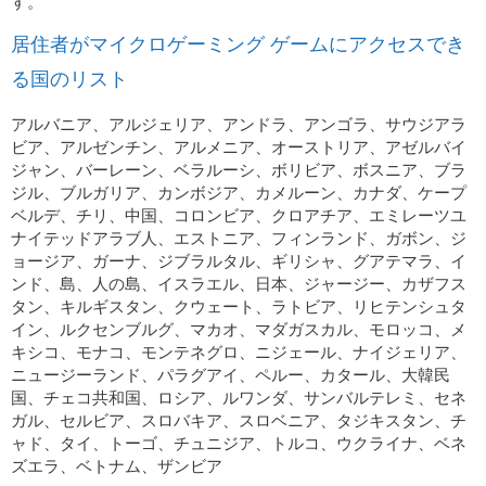
す。
居住者がマイクロゲーミング ゲームにアクセスでき
る国のリスト
アルバニア、アルジェリア、アンドラ、アンゴラ、サウジアラ
ビア、アルゼンチン、アルメニア、オーストリア、アゼルバイ
ジャン、バーレーン、ベラルーシ、ボリビア、ボスニア、ブラ
ジル、ブルガリア、カンボジア、カメルーン、カナダ、ケープ
ベルデ、チリ、中国、コロンビア、クロアチア、エミレーツユ
ナイテッドアラブ人、エストニア、フィンランド、ガボン、ジ
ョージア、ガーナ、ジブラルタル、ギリシャ、グアテマラ、イ
ンド、島、人の島、イスラエル、日本、ジャージー、カザフス
タン、キルギスタン、クウェート、ラトビア、リヒテンシュタ
イン、ルクセンブルグ、マカオ、マダガスカル、モロッコ、メ
キシコ、モナコ、モンテネグロ、ニジェール、ナイジェリア、
ニュージーランド、パラグアイ、ペルー、カタール、大韓民
国、チェコ共和国、ロシア、ルワンダ、サンバルテレミ、セネ
ガル、セルビア、スロバキア、スロベニア、タジキスタン、チ
ャド、タイ、トーゴ、チュニジア、トルコ、ウクライナ、ベネ
ズエラ、ベトナム、ザンビア