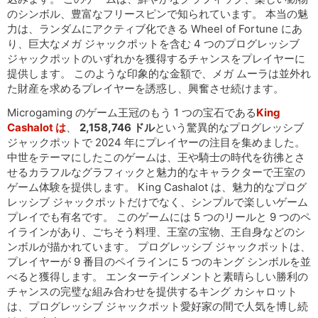
のシンボル、豊富なフリースピンで知られています。 本当の魅
力は、ランダムにアクティブ化できる Wheel of Fortune にあ
り、巨大なメガ ジャックポットを含む 4 つのプログレッシブ
ジャックポットのいずれかを獲得するチャンスをプレイヤーに
提供します。 このような印象的な金額で、メガ ムーラは並外れ
た財産を求めるプレイヤーを誘惑し、興奮させ続けます。
Microgaming のゲーム王冠のもう 1 つの宝石である
King
Cashalot は
、
2,158,746 ドル
という驚異的なプログレッシブ
ジャックポットで 2024 年にプレイヤーの注目を集めました。
中世をテーマにしたこのゲームは、王や騎士の時代を彷彿とさ
せるカラフルなグラフィックと魅力的なキャラクターで王室の
ゲーム体験を提供します。 King Cashalot は、魅力的なプログ
レッシブ ジャックポットだけでなく、シンプルで楽しいゲーム
プレイでも有名です。 このゲームには 5 つのリールと 9 つのペ
イラインがあり、ごちそう料理、王室の宝物、王自身などのシ
ンボルが描かれています。 プログレッシブ ジャックポットは、
プレイヤーが 9 番目のペイラインに 5 つのキング シンボルを並
べると獲得します。 エンターテインメントと素晴らしい勝利の
チャンスの完璧な組み合わせを提供するキング カシャロット
は、プログレッシブ ジャックポット愛好家の間で人気を博し続