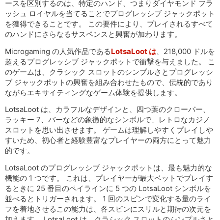
ースを区別するのは、特定のハンド、つまりダイヤモンド フラ
ッシュ ロイヤルを当てることでプログレッシブ ジャックポット
を獲得できることです。 この要件により、プレイされるすべて
のハンドにさらなるサスペンスと興奮が加わります。
Microgaming の人気作品である
LotsaLoot は
、218,000 ドルを
超えるプログレッシブ ジャックポットで衝撃を与えました。 こ
のゲームは、クラシック スロットのシンプルさとプログレッシ
ブ ジャックポットの興奮を組み合わせたもので、伝統的であり
ながらエキサイティングなゲーム体験を提供します。
LotsaLoot は、カラフルなデザインと、四つ葉のクローバー、
ラッキー 7、バーなどの象徴的なシンボルで、レトロなカジノ
スロットを思い出させます。 ゲームは理解しやすくプレイしや
すいため、初心者と経験豊富なプレイヤーの両方にとって魅力
的です。
LotsaLoot のプログレッシブ ジャックポットは、最も魅力的な
機能の 1 つです。 これは、プレイヤーが最大ベットでプレイす
るときに 25 番目のペイラインに 5 つの LotsaLoot シンボルを
並べるとトリガーされます。 1 回のスピンで変化する量のライ
フを着地させるこの能力は、各スピンにスリルと期待の次元を
加えます。 LotsaLoot は、クラシック スロットのシンプルさと