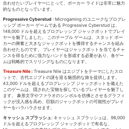
合わせたいプレイヤーにとって、ポーカー ライドは非常に魅力
的なものとなっています。
Progressive Cyber​​stud
: Microgaming のユニークなプログレ
ッシブ ポーカー ゲームである Progressive Cyber​​stud は、
148,000 ドルを超えるプログレッシブ ジャックポットでプレイ
ヤーを魅了しました。 このテーブル ゲームは、スタッド ポー
カーの興奮と大きなジャックポットを獲得するチャンスを組み
合わせたものです。 プレイヤーはジャックポットを当てるチャ
ンスを得るために強力なハンドを形成する必要があり、各ゲー
ムは戦略的でスリリングなものになります。
Treasure Nile
:
Treasure Nile はエジプトをテーマにしたスロ
ットで、古代エジプトの謎を巡る魅惑的な旅を提供します。
43,000 ドルを超えるプログレッシブ ジャックポットを備えた
このゲームは、隠された宝物を探しているプレイヤーを魅了し
ます。 象形文字やファラオのシンボルを彷彿とさせるグラフィ
ックが没入感を高め、巨額のジャックポットの可能性がプレイ
ヤーをハラハラさせます。
キャッシュ スプラッシュ
: キャッシュ スプラッシュは、98,000
ドルを超えるプログレッシブ ジャックポットで有名な、