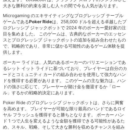
大きな勝利の約束を楽しむ人々の間で今も人気があります。
Microgaming のエキサイティングなプログレッシブ テーブル
ゲームである
Poker Ride
は、258,000 ドルを超える卓越したプ
ログレッシブ ジャックポットで 2024 年のポーカー愛好家の注
目を集めました。 このゲームは、古典的なポーカーのエッセン
スとプログレッシブ ジャックポットの追加を組み合わせたもの
で、戦略的であり、非常に儲かる可能性のあるゲーム体験を提
供します。
ポーカー ライドは、人気のあるポーカーのバリエーションであ
るレット イット ライドに基づいており、プレイヤーは自分のカ
ードとコミュニティ カードの組み合わせを使用して強力なハン
ドを獲得する必要があります。 このゲームの主な魅力は、ハン
ドの強さに応じて、プレーヤーが賭け金を撤退するか「ロー
ル」するかの戦略的決定にあります。
Poker Ride のプログレッシブ ジャックポットは、さらに興奮
を高めます。 プレイヤーが可能な限り最高のハンドであるロイ
ヤル フラッシュを獲得すると勝ちとなります。 ポーカー ハン
ド 1 つで人生を変えるような金額を獲得できる可能性があるた
め、スキル、戦略、そして大きな勝利を収めるチャンスを組み