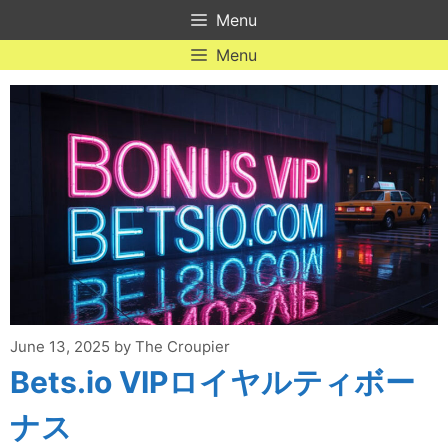
Skip
Menu
to
content
Menu
June 13, 2025
by
The Croupier
Bets.io VIPロイヤルティボー
ナス