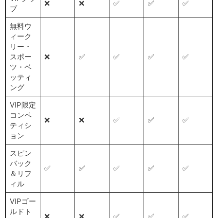
❌
❌
✅
✅
✅
ブ
無料ウ
ィーク
リー・
スポー
❌
✅
✅
✅
✅
ツ・ベ
ッティ
ング
VIP限定
コンペ
❌
❌
✅
✅
✅
ティシ
ョン
スピン
バック
✅
✅
✅
✅
✅
＆リフ
ィル
VIPゴー
ルドト
❌
❌
✅
✅
✅