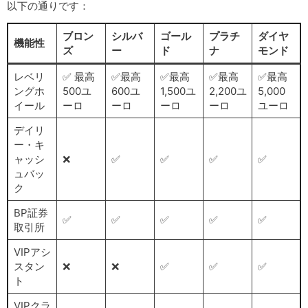
以下の通りです：
ブロン
シルバ
ゴール
プラチ
ダイヤ
機能性
ズ
ー
ド
ナ
モンド
レベリ
✅ 最高
✅最高
✅最高
✅最高
✅最高
ングホ
500ユ
600ユ
1,500ユ
2,200ユ
5,000
イール
ーロ
ーロ
ーロ
ーロ
ユーロ
デイリ
ー・キ
ャッシ
❌
✅
✅
✅
✅
ュバッ
ク
BP証券
✅
✅
✅
✅
✅
取引所
VIPアシ
スタン
❌
❌
✅
✅
✅
ト
VIPクラ