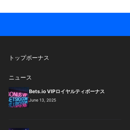
トップボーナス
ニュース
Bets.io VIPロイヤルティボーナス
June 13, 2025