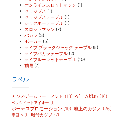
オンラインスロットマシン
(1)
クラップス
(1)
クラップステーブル
(1)
シックボーテーブル
(1)
スロットマシン
(7)
バカラ
(3)
ポーカー
(5)
ライブ ブラックジャック テーブル
(5)
ライブバカラテーブル
(2)
ライブルーレットテーブル
(10)
抽選
(7)
ラベル
カジノゲームトーナメント
(13)
ゲーム戦略
(16)
ベッツドットアイオー
(1)
地上のカジノ
(26)
ボーナスプロモーション
(19)
暗号カジノ
(7)
帝国.io
(1)