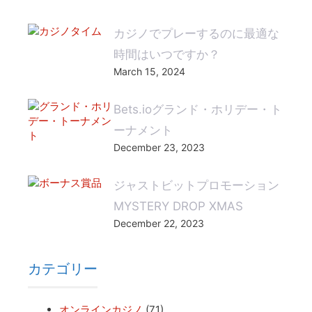
カジノでプレーするのに最適な
時間はいつですか？
March 15, 2024
Bets.ioグランド・ホリデー・ト
ーナメント
December 23, 2023
ジャストビットプロモーション
MYSTERY DROP XMAS
December 22, 2023
カテゴリー
オンラインカジノ
(71)