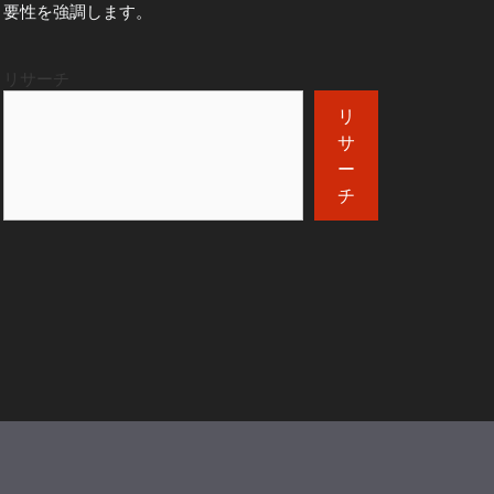
要性を強調します。
リサーチ
リ
サ
ー
チ