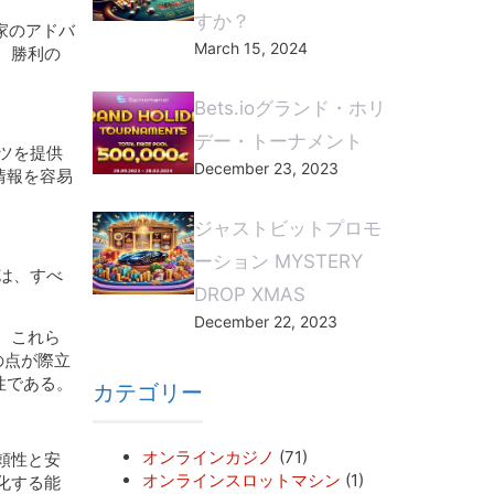
すか？
門家のアドバ
March 15, 2024
、勝利の
Bets.ioグランド・ホリ
デー・トーナメント
ンツを提供
December 23, 2023
情報を容易
ジャストビットプロモ
ーション MYSTERY
ムは、すべ
DROP XMAS
December 22, 2023
 これら
の点が際立
性である。
カテゴリー
オンラインカジノ
(71)
頼性と安
オンラインスロットマシン
(1)
化する能