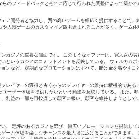
からのフィードバックとそれに応じて行われた調整によって築かれ
ウェア開発者と協力し、質の高いゲームを幅広く提供することで、
ムや人気ゲームのカスタマイズ版も含まれることが多く、ゲーム体
う
ンカジノの重要な側面です。 このようなオファーは、寛大さの表
いというカジノのコミットメントを反映している。 ウェルカムボ
ションなど、定期的なプロモーションはすべて、賭け金を増やすこ
規プレイヤーの獲得と古くからのプレイヤーの維持に積極的である
たユーザー体験を提供したいという願望を反映している。 また、
り、利益の一部を再投資して顧客に報い、顧客を維持しようとして
い。 定評のあるカジノを選び、幅広いプロモーションを提供して
ゲーム体験を楽しむチャンスを最大限に広げることができます。 