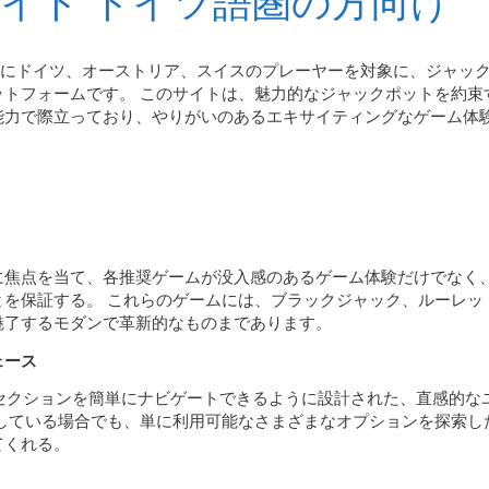
.de ガイド ドイツ語圏の方向け
にドイツ、オーストリア、スイスのプレーヤーを対象に、ジャッ
トフォームです。 このサイトは、魅力的なジャックポットを約束
能力で際立っており、やりがいのあるエキサイティングなゲーム体
に焦点を当て、各推奨ゲームが没入感のあるゲーム体験だけでなく
を保証する。 これらのゲームには、ブラックジャック、ルーレッ
魅了するモダンで革新的なものまであります。
ェース
トの様々なセクションを簡単にナビゲートできるように設計された、直感的
している場合でも、単に利用可能なさまざまなオプションを探索し
てくれる。