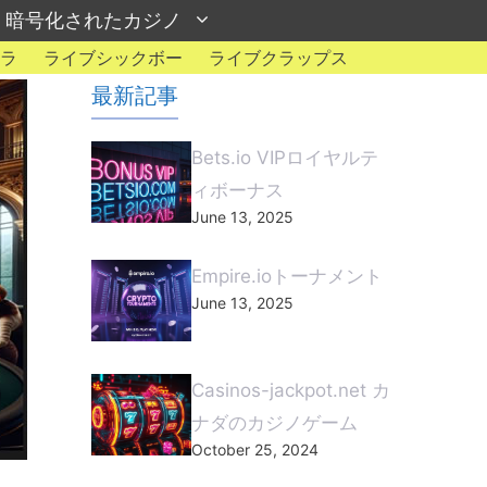
暗号化されたカジノ
ラ
ライブシックボー
ライブクラップス
最新記事
Bets.io VIPロイヤルテ
ィボーナス
June 13, 2025
Empire.ioトーナメント
June 13, 2025
Casinos-jackpot.net カ
ナダのカジノゲーム
October 25, 2024