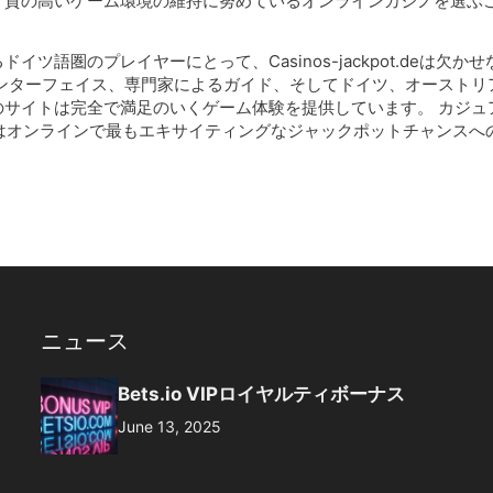
、質の高いゲーム環境の維持に努めているオンラインカジノを選ぶ
語圏のプレイヤーにとって、Casinos-jackpot.deは欠か
ンターフェイス、専門家によるガイド、そしてドイツ、オーストリ
サイトは完全で満足のいくゲーム体験を提供しています。 カジュ
ot.deはオンラインで最もエキサイティングなジャックポットチャンス
ニュース
Bets.io VIPロイヤルティボーナス
June 13, 2025