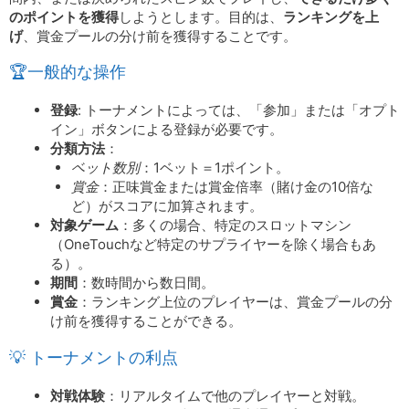
のポイントを獲得
しようとします。目的は、
ランキングを上
げ
、賞金プールの分け前を獲得することです。
🏆一般的な操作
登録
: トーナメントによっては、「参加」または「オプト
イン」ボタンによる登録が必要です。
分類方法
：
ベット数別
：1ベット＝1ポイント。
賞金
：正味賞金または賞金倍率（賭け金の10倍な
ど）がスコアに加算されます。
対象ゲーム
：多くの場合、特定のスロットマシン
（OneTouchなど特定のサプライヤーを除く場合もあ
る）。
期間
：数時間から数日間。
賞金
：ランキング上位のプレイヤーは、賞金プールの分
け前を獲得することができる。
💡 トーナメントの利点
対戦体験
：リアルタイムで他のプレイヤーと対戦。