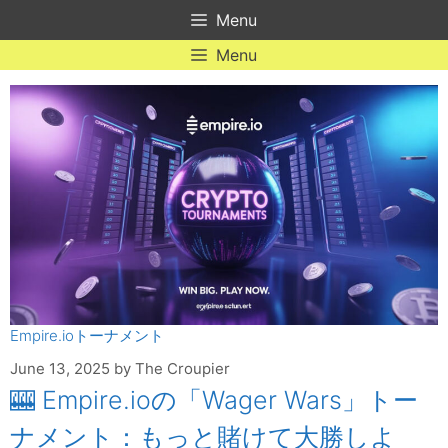
Skip
Menu
to
content
Menu
Empire.ioトーナメント
June 13, 2025
by
The Croupier
🎰 Empire.ioの「Wager Wars」トー
ナメント：もっと賭けて大勝しよ