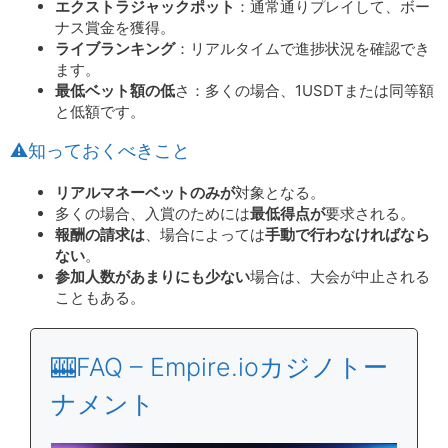
エクストラジャックポット
：通常通りプレイして、ボー
ナス賞金を獲得。
ライブランキング
：リアルタイムで進捗状況を確認でき
ます。
最低ベット額の低
さ：多くの場合、1USDTまたは同等額
と低額です。
⚠️知っておくべきこと
リアルマネーベットのみが
対象となる。
多くの場合、入賞のためには
最低得点が
要求される。
報酬の請求は
、場合によっては
手動で行わなければなら
ない
。
参加人数があまりにも少ない
場合は、大会が中止される
こともある。
🎰FAQ – Empire.ioカジノトー
ナメント