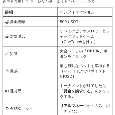
参加する前に知っておくべきことはすべてここにある：
詳細
インフォメーション
💰 賞金総額
500 USDT
すべてのビデオスロットとジ
🕹️ 対象試合
ャックポットゲーム
（OneTouchを除く）
大会ページの
「OPT IN」
ボ
✅ 参加
タンをクリック
最も有効なベットを累積する
🎯 目的
（1ベットにつき1ポイント
≥1USDT）
トーナメントが終了したら、
💵 受賞歴
「賞金を請求する」を
クリッ
クする
。
リアルマネー
ベットのみ（ボ
🔁 有効なベット
ーナスなし）