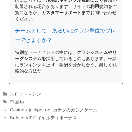
国によっては、
現地のギャンブル規制により
参加が
制限される場合があります。サイトの
利用
規約をご
覧になるか、
カスタマーサポートまで
お問い合わせ
ください。
チームとして、あるいはクラン単位でプレ
ーできますか？
特別なトーナメントの中には、
クランシステムやリ
ーグシステムを
採用しているものもあります。一緒
にランキングを上げ、報酬を分かち合う、楽しく戦
略的な方法だ。
Categories
スロットマシン
Tags
帝国.io
Casinos-jackpot.net カナダのカジノゲーム
Bets.io VIPロイヤルティボーナス