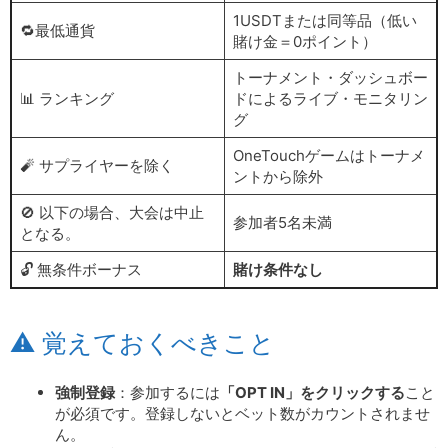
1USDTまたは同等品（低い
🔁最低通貨
賭け金＝0ポイント）
トーナメント・ダッシュボー
📊 ランキング
ドによるライブ・モニタリン
グ
OneTouchゲームはトーナメ
🧨 サプライヤーを除く
ントから除外
🚫 以下の場合、大会は中止
参加者5名未満
となる。
🔓 無条件ボーナス
賭け条件なし
⚠️ 覚えておくべきこと
強制登録
：参加するには
「OPT IN」をクリックする
こと
が必須です。登録しないとベット数がカウントされませ
ん。