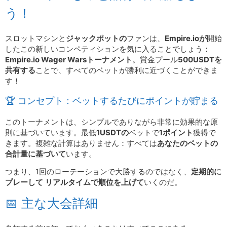
う！
スロットマシンと
ジャックポットの
ファンは、
Empire.ioが
開始
したこの新しいコンペティションを気に入ることでしょう：
Empire.io Wager Warsトーナメント
。賞金プール
500USDTを
共有する
ことで、すべてのベットが勝利に近づくことができま
す！
🏆 コンセプト：ベットするたびにポイントが貯まる
このトーナメントは、シンプルでありながら非常に効果的な原
則に基づいています。最低
1USDTの
ベットで
1ポイント
獲得で
きます。複雑な計算はありません：すべては
あなたのベットの
合計量に基づいて
います。
つまり、1回のローテーションで大勝するのではなく、
定期的に
プレーして
リアルタイムで順位を上げて
いくのだ。
📅 主な大会詳細