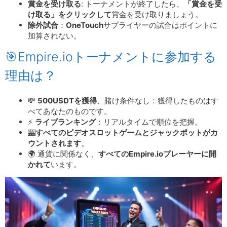
賞金を受け取る
: トーナメントが終了したら、
「賞金を受
け取る」をクリックして
賞金を受け取りましょう。
除外試合
：
OneTouch
サプライヤーの試合はポイントに
加算されない。
🎯Empire.ioトーナメントに参加する
理由は？
💸
500USDTを獲得
、賭け条件なし：獲得したものはす
べてあなたのものです。
⚡
ライブランキング
：リアルタイムで順位を把握。
🎰
すべてのビデオスロットゲームとジャックポットがカ
ウントされます
。
🌍 通貨に関係なく、
すべてのEmpire.ioプレーヤーに開
かれて
います。