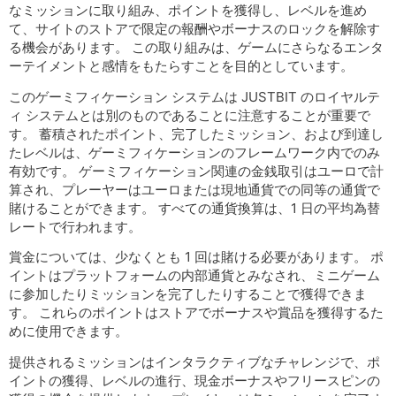
なミッションに取り組み、ポイントを獲得し、レベルを進め
て、サイトのストアで限定の報酬やボーナスのロックを解除す
る機会があります。 この取り組みは、ゲームにさらなるエンタ
ーテイメントと感情をもたらすことを目的としています。
このゲーミフィケーション システムは JUSTBIT のロイヤルテ
ィ システムとは別のものであることに注意することが重要で
す。 蓄積されたポイント、完了したミッション、および到達し
たレベルは、ゲーミフィケーションのフレームワーク内でのみ
有効です。 ゲーミフィケーション関連の金銭取引はユーロで計
算され、プレーヤーはユーロまたは現地通貨での同等の通貨で
賭けることができます。 すべての通貨換算は、1 日の平均為替
レートで行われます。
賞金については、少なくとも 1 回は賭ける必要があります。 ポ
イントはプラットフォームの内部通貨とみなされ、ミニゲーム
に参加したりミッションを完了したりすることで獲得できま
す。 これらのポイントはストアでボーナスや賞品を獲得するた
めに使用できます。
提供されるミッションはインタラクティブなチャレンジで、ポ
イントの獲得、レベルの進行、現金ボーナスやフリースピンの