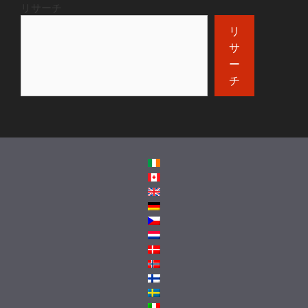
リサーチ
リ
サ
ー
チ