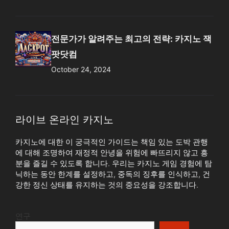
전문가가 알려주는 최고의 전략: 카지노 잭
팟닷컴
October 24, 2024
라이브 온라인 카지노
카지노에 대한 이 궁극적인 가이드는 책임 있는 도박 관행
에 대해 조명하여 재정적 안녕을 위험에 빠뜨리지 않고 흥
분을 즐길 수 있도록 합니다. 우리는 카지노 게임 경험에 탐
닉하는 동안 한계를 설정하고, 중독의 징후를 인식하고, 건
강한 정신 상태를 유지하는 것의 중요성을 강조합니다.
연구