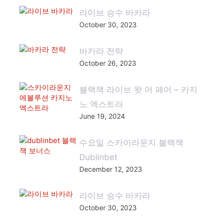
라이브 승수 바카라
October 30, 2023
바카라 전략
October 26, 2023
블랙잭 라이브 왓 어 페어 – 카지
노 엑스트라
June 19, 2024
수요일 스카이라운지 블랙잭
Dublinbet
December 12, 2023
라이브 승수 바카라
October 30, 2023