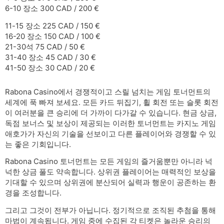
6-10 장소 300 CAD / 200 €
11-15 장소 225 CAD / 150 €
16-20 장소 150 CAD / 100 €
21-30석 75 CAD / 50 €
31-40 장소 45 CAD / 30 €
41-50 장소 30 CAD / 20 €
Rabona Casino에서 경쟁적이고 스릴 넘치는 게임 토너먼트의
세계에 푹 빠져 보세요. 모든 카드 뒤집기, 휠 회전 또는 슬롯 회전
이 여러분을 큰 승리에 더 가까이 다가갈 수 있습니다. 현금 상금,
독점 보너스 및 보상이 제공되는 이러한 토너먼트는 카지노 게임
애호가가 자신의 기술을 선보이고 다른 플레이어와 경쟁할 수 있
는 좋은 기회입니다.
Rabona Casino 토너먼트는 모든 게임의 즐거움뿐만 아니라 넉
넉한 상금 풀도 약속합니다. 상위권 플레이어는 매력적인 보상을
기대할 수 있으며 상위권에 분산되어 실력과 행운이 공존하는 환
경을 조성합니다.
그리고 그것이 전부가 아닙니다. 정기적으로 조직된 추첨을 통해
마법이 계속됩니다. 게임 중에 수집된 각 티켓은 놀라운 승리의