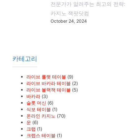
전문가가 알려주는 최고의 전략:
카지노 잭팟닷컴
October 24, 2024
카테고리
라이브 룰렛 테이블
(9)
라이브 바카라 테이블
(2)
라이브 블랙잭 테이블
(5)
바카라
(3)
슬롯 머신
(6)
식보 테이블
(1)
온라인 카지노
(70)
운
(6)
크랩
(1)
크랩스 테이블
(1)