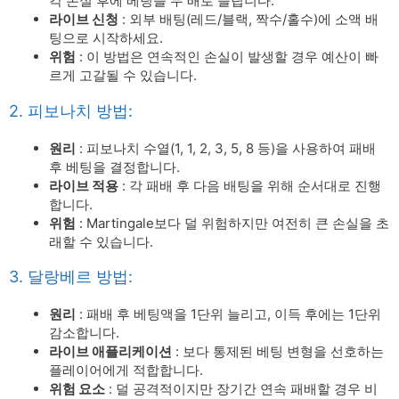
각 손실 후에 베팅을 두 배로 늘립니다.
라이브 신청
: 외부 배팅(레드/블랙, 짝수/홀수)에 소액 배
팅으로 시작하세요.
위험
: 이 방법은 연속적인 손실이 발생할 경우 예산이 빠
르게 고갈될 수 있습니다.
2. 피보나치 방법:
원리
: 피보나치 수열(1, 1, 2, 3, 5, 8 등)을 사용하여 패배
후 베팅을 결정합니다.
라이브 적용
: 각 패배 후 다음 배팅을 위해 순서대로 진행
합니다.
위험
: Martingale보다 덜 위험하지만 여전히 큰 손실을 초
래할 수 있습니다.
3. 달랑베르 방법:
원리
: 패배 후 베팅액을 1단위 늘리고, 이득 후에는 1단위
감소합니다.
라이브 애플리케이션
: 보다 통제된 베팅 변형을 선호하는
플레이어에게 적합합니다.
위험 요소
: 덜 공격적이지만 장기간 연속 패배할 경우 비