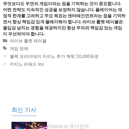
무엇보다도 우연의 게임이라는 점을 기억하는 것이 중요합니다.
어떤 전략도 지속적인 성공을 보장하지 않습니다. 플레이어는 재
정적 한계를 고려하고 주요 목표는 엔터테인먼트라는 점을 기억하
면서 항상 책임감 있게 플레이해야 합니다. 라이브 룰렛 테이블은
몰입감 넘치는 경험을 제공하지만 항상 주의와 책임감 있는 게임
이 우선되어야 합니다.
Categories
라이브 룰렛 테이블
Tags
게임 전략
블랙 프라이데이 카지노 추가 잭팟 20,000유로
카지노 리워드 Inc
최신 기사
Empire.io 토너먼트