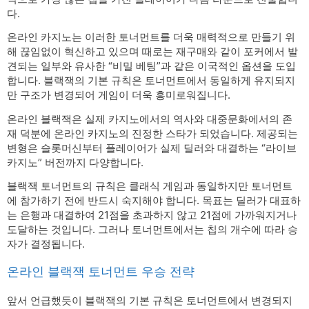
다.
온라인 카지노는 이러한 토너먼트를 더욱 매력적으로 만들기 위
해 끊임없이 혁신하고 있으며 때로는 재구매와 같이 포커에서 발
견되는 일부와 유사한 “비밀 베팅”과 같은 이국적인 옵션을 도입
합니다. 블랙잭의 기본 규칙은 토너먼트에서 동일하게 유지되지
만 구조가 변경되어 게임이 더욱 흥미로워집니다.
온라인 블랙잭은 실제 카지노에서의 역사와 대중문화에서의 존
재 덕분에 온라인 카지노의 진정한 스타가 되었습니다. 제공되는
변형은 슬롯머신부터 플레이어가 실제 딜러와 대결하는 “라이브
카지노” 버전까지 다양합니다.
블랙잭 토너먼트의 규칙은 클래식 게임과 동일하지만 토너먼트
에 참가하기 전에 반드시 숙지해야 합니다. 목표는 딜러가 대표하
는 은행과 대결하여 21점을 초과하지 않고 21점에 가까워지거나
도달하는 것입니다. 그러나 토너먼트에서는 칩의 개수에 따라 승
자가 결정됩니다.
온라인 블랙잭 토너먼트 우승 전략
앞서 언급했듯이 블랙잭의 기본 규칙은 토너먼트에서 변경되지