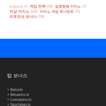
게임 전략
(16)
암호화폐 카지노
(7)
empire.io
(1)
지상 카지노
(26)
카지노 게임 토너먼트
(11)
프로모션 보너스
(19)
탑 보너스
>
Betcoin
>
Bitcasino.io
>
Livecasino.io
>
Sportsbet.io