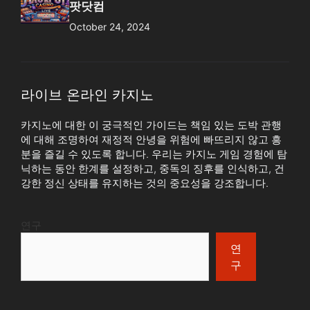
팟닷컴
October 24, 2024
라이브 온라인 카지노
카지노에 대한 이 궁극적인 가이드는 책임 있는 도박 관행
에 대해 조명하여 재정적 안녕을 위험에 빠뜨리지 않고 흥
분을 즐길 수 있도록 합니다. 우리는 카지노 게임 경험에 탐
닉하는 동안 한계를 설정하고, 중독의 징후를 인식하고, 건
강한 정신 상태를 유지하는 것의 중요성을 강조합니다.
연구
연
구