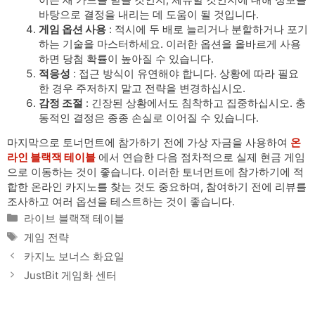
바탕으로 결정을 내리는 데 도움이 될 것입니다.
게임 옵션 사용
: 적시에 두 배로 늘리거나 분할하거나 포기
하는 기술을 마스터하세요. 이러한 옵션을 올바르게 사용
하면 당첨 확률이 높아질 수 있습니다.
적응성
: 접근 방식이 유연해야 합니다. 상황에 따라 필요
한 경우 주저하지 말고 전략을 변경하십시오.
감정 조절
: 긴장된 상황에서도 침착하고 집중하십시오. 충
동적인 결정은 종종 손실로 이어질 수 있습니다.
마지막으로 토너먼트에 참가하기 전에 가상 자금을 사용하여
온
라인 블랙잭 테이블
에서 연습한 다음 점차적으로 실제 현금 게임
으로 이동하는 것이 좋습니다. 이러한 토너먼트에 참가하기에 적
합한 온라인 카지노를 찾는 것도 중요하며, 참여하기 전에 리뷰를
조사하고 여러 옵션을 테스트하는 것이 좋습니다.
Categories
라이브 블랙잭 테이블
Tags
게임 전략
카지노 보너스 화요일
JustBit 게임화 센터