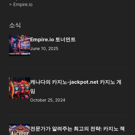
>
Empire.io
소식
Empire.io 토너먼트
June 10, 2025
캐나다의 카지노-jackpot.net 카지노 게
임
October 25, 2024
전문가가 알려주는 최고의 전략: 카지노 잭