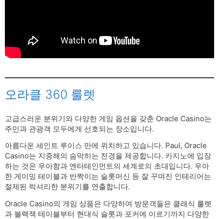
오라클 360 룰렛
고급스러운 분위기와 다양한 게임 옵션을 갖춘 Oracle Casino는
주민과 관광객 모두에게 선호되는 장소입니다.
아름다운 세인트 루이스 만에 위치하고 있습니다. Paul, Oracle
Casino는 지중해의 숨막히는 전경을 제공합니다. 카지노에 입장
하는 것은 우아함과 엔터테인먼트의 세계로의 초대입니다. 우아
한 게이밍 테이블과 반짝이는 슬롯머신 등 잘 꾸며진 인테리어는
절제된 럭셔리한 분위기를 연출합니다.
Oracle Casino의 게임 상품은 다양하여 방문객들은 클래식 룰렛
과 블랙잭 테이블부터 현대식 슬롯과 포커에 이르기까지 다양한