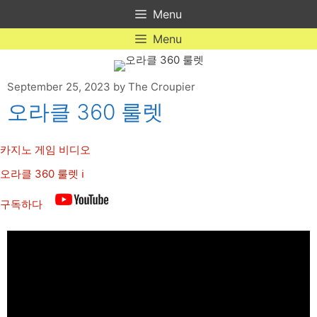
Skip
Menu
to
content
Menu
September 25, 2023
by
The Croupier
오라클 360 룰렛
카지노 게임 비디오
오라클 360 룰렛 ℹ️
구독하다