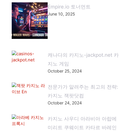
Empire.io 토너먼트
June 10, 2025
캐나다의 카지노-jackpot.net 카
지노 게임
October 25, 2024
전문가가 알려주는 최고의 전략:
카지노 잭팟닷컴
October 24, 2024
카지노 사우디 아라비아 아랍에
미리트 쿠웨이트 카타르 바레인