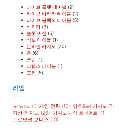
라이브 룰렛 테이블
(9)
라이브 바카라 테이블
(2)
라이브 블랙잭 테이블
(5)
바카라
(3)
슬롯 머신
(6)
식보 테이블
(1)
온라인 카지노
(70)
운
(6)
크랩
(1)
크랩스 테이블
(1)
포커
(5)
라벨
게임 전략
(16)
암호화폐 카지노
(7)
empire.io
(1)
지상 카지노
(26)
카지노 게임 토너먼트
(11)
프로모션 보너스
(19)