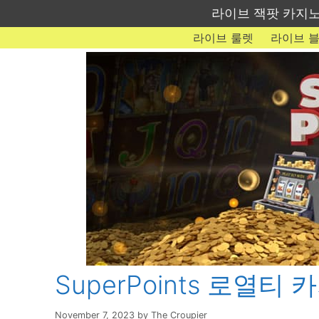
Skip
라이브 잭팟 카지
to
content
라이브 룰렛
라이브 
SuperPoints 로열티
November 7, 2023
by
The Croupier