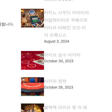
카지노 사우디 아라비아
아랍에미리트 쿠웨이트
공합니다.
카타르 바레인 오만 비
아 프록시스
August 3, 2024
라이브 승수 바카라
October 30, 2023
바카라 전략
October 26, 2023
블랙잭 라이브 왓 어 페