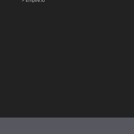
>
Empire.io