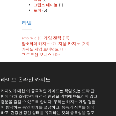
크랩스 테이블
(1)
포커
(5)
라벨
게임 전략
(16)
empire.io
(1)
지상 카지노
(26)
암호화폐 카지노
(7)
카지노 게임 토너먼트
(11)
프로모션 보너스
(19)
라이브 온라인 카지노
카지노에 대한 이 궁극적인 가이드는 책임 있는 도박 관
행에 대해 조명하여 재정적 안녕을 위험에 빠뜨리지 않고
흥분을 즐길 수 있도록 합니다. 우리는 카지노 게임 경험
에 탐닉하는 동안 한계를 설정하고, 중독의 징후를 인식
하고, 건강한 정신 상태를 유지하는 것의 중요성을 강조