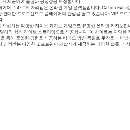
제공업체에서 제공하여 품질과 공정성을 보장합니다.
어로 빠르게 자리잡은 온라인 게임 플랫폼입니다. Casino Extra
한 관대한 프로모션으로 플레이어의 관심을 끌고 있습니다. VIP 프로
다.
 재현하는 다양한 라이브 카지노 게임으로 유명한 온라인 카지노입니
문 딜러와 함께 라이브 스트리밍으로 제공합니다. 이 사이트는 다양한 
용을 통해 몰입형 경험을 제공하는 비디오 방송 품질로 두각을 나타냅
계에서 인정받는 다양한 소프트웨어 개발자가 제공하는 다양한 슬롯, 가