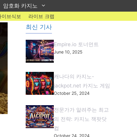
암호화 카지노
라이브식보
라이브 크랩
최신 기사
Empire.io 토너먼트
June 10, 2025
캐나다의 카지노-
jackpot.net 카지노 게임
October 25, 2024
전문가가 알려주는 최고
의 전략: 카지노 잭팟닷
컴
October 24, 2024