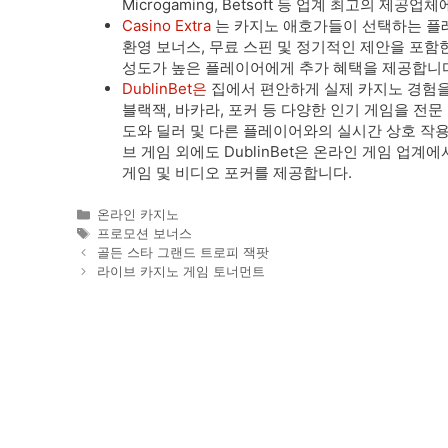
Microgaming, Betsoft 등 업계 최고의 
Casino Extra
는 카지노 애호가들이 선택하는 플레이
환영 보너스, 무료 스핀 및 정기적인 제안을 포함
성도가 높은 플레이어에게 추가 혜택을 제공합니
DublinBet은
집에서 편안하게 실제 카지노 경험을
블랙잭, 바카라, 포커 등 다양한 인기 게임을 전
도와 딜러 및 다른 플레이어와의 실시간 상호 작
브 게임 외에도 DublinBet은 온라인 게임 업
게임 및 비디오 포커를 제공합니다.
Categories
온라인 카지노
Tags
프로모션 보너스
골든 스타 그랜드 트로피 잭팟
라이브 카지노 게임 토너먼트