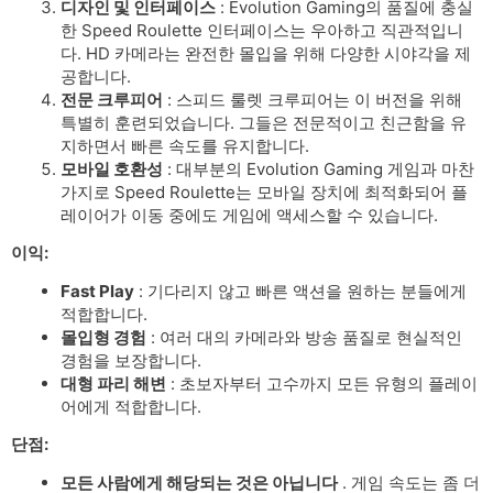
디자인 및 인터페이스
: Evolution Gaming의 품질에 충실
한 Speed ​​​​Roulette 인터페이스는 우아하고 직관적입니
다. HD 카메라는 완전한 몰입을 위해 다양한 시야각을 제
공합니다.
전문 크루피어
: 스피드 룰렛 크루피어는 이 버전을 위해
특별히 훈련되었습니다. 그들은 전문적이고 친근함을 유
지하면서 빠른 속도를 유지합니다.
모바일 호환성
: 대부분의 Evolution Gaming 게임과 마찬
가지로 Speed ​​​​Roulette는 모바일 장치에 최적화되어 플
레이어가 이동 중에도 게임에 액세스할 수 있습니다.
이익:
Fast Play
: 기다리지 않고 빠른 액션을 원하는 분들에게
적합합니다.
몰입형 경험
: 여러 대의 카메라와 방송 품질로 현실적인
경험을 보장합니다.
대형 파리 해변
: 초보자부터 고수까지 모든 유형의 플레이
어에게 적합합니다.
단점:
모든 사람에게 해당되는 것은 아닙니다
. 게임 속도는 좀 더