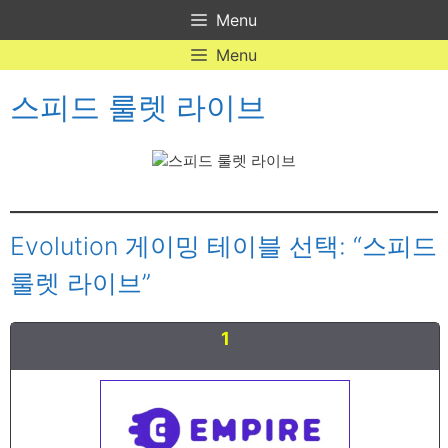
Skip
Menu
to
content
Menu
스피드 룰렛 라이브
Evolution 게이밍 테이블 선택: “스피드
룰렛 라이브”
1