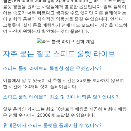
결론:
Evolution Gaming의 Speed ​​​​Roulette는 빠르고 부드러운
룰렛 경험을 원하는 사람들에게 훌륭한 옵션입니다. 일부 플레이
어는 속도가 너무 빠르다고 생각할 수도 있지만 다른 플레이어는
이 변형의 흥분과 지속적인 역동성을 즐길 수 있습니다. 언제나
그렇듯이, 실제 돈을 베팅하기 전에 데모 모드에서 게임을 시도하
여 자신이 원하는지 확인하는 것이 좋습니다.
자주 묻는 질문 스피드 룰렛 라이브
스피드 룰렛 라이브의 특별한 점은 무엇인가요?
이름에서 알 수 있듯이 각 추첨 시간은 25초를 초과하지 않으며
한 시간에 120개의 샷이 플레이됩니다.
스피드 룰렛 테이블의 최소 및 최대 배팅은 얼마입니까?
일부 온라인 카지노는 최소 10센트의 베팅을 제공하며 최대 베팅
은 전체 숫자에서 2000€에 도달할 수 있습니다.
휴대폰에서 스피드 룰렛을 플레이할 수 있나요?