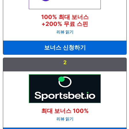
100% 최대 보너스
+200% 무료 스핀
리뷰 읽기
보너스 신청하기
2
최대 보너스 100%
리뷰 읽기