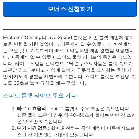
보너스 신청하기
Evolution Gaming의 Live Speed ​​​​룰렛은 기존 룰렛 게임에 흥미
로운 변형을 가한 것입니다. 이름에서 알 수 있듯이 이 버전에서
는 모든 것이 가속화되어 빠르고 역동적인 게임 경험을 제공합니
다. 이름에서 알 수 있듯이 스피드 룰렛 라이브의 특징은 속도입
니다. 라이브 게임을 선택함으로써 순수주의자들은 룰렛 속도가
스핀당 최소 1분이고 게임에 딜러가 구두점을 표시하는 육상 기
반 카지노의 경험을 재현하려고 합니다. 스피드 룰렛은 회전당 속
도를 25초로 늘려 규칙을 깨는 곳입니다.
스피드 룰렛 라이브 주요 기능:
빠르고 효율적
: 스피드 룰렛의 주요 특징은 속도입니다.
표준 룰렛 스핀의 경우 약 40~60초가 걸리는 반면 각 스핀
은 25초만 지속됩니다.
대기 시간 없음
: 휠이 회전하는 동안 베팅이 이루어지므로
스핀 간 지연 없는 전환이 보장됩니다.