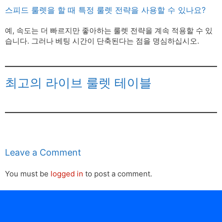
스피드 룰렛을 할 때 특정 룰렛 전략을 사용할 수 있나요?
예, 속도는 더 빠르지만 좋아하는 룰렛 전략을 계속 적용할 수 있
습니다. 그러나 베팅 시간이 단축된다는 점을 명심하십시오.
최고의 라이브 룰렛 테이블
Leave a Comment
You must be
logged in
to post a comment.