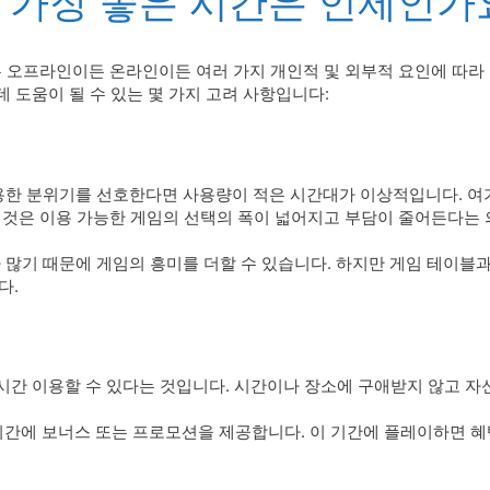
가장 좋은 시간은 언제인가
 오프라인이든 온라인이든 여러 가지 개인적 및 외부적 요인에 따라
 도움이 될 수 있는 몇 가지 고려 사항입니다:
용한 분위기를 선호한다면 사용량이 적은 시간대가 이상적입니다. 여
 것은 이용 가능한 게임의 선택의 폭이 넓어지고 부담이 줄어든다는
 많기 때문에 게임의 흥미를 더할 수 있습니다. 하지만 게임 테이블
다.
시간 이용할 수 있다는 것입니다. 시간이나 장소에 구애받지 않고 자
시간에 보너스 또는 프로모션을 제공합니다. 이 기간에 플레이하면 혜