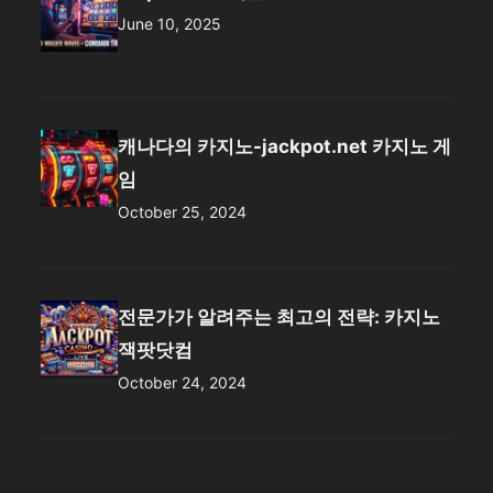
June 10, 2025
캐나다의 카지노-jackpot.net 카지노 게
임
October 25, 2024
전문가가 알려주는 최고의 전략: 카지노
잭팟닷컴
October 24, 2024