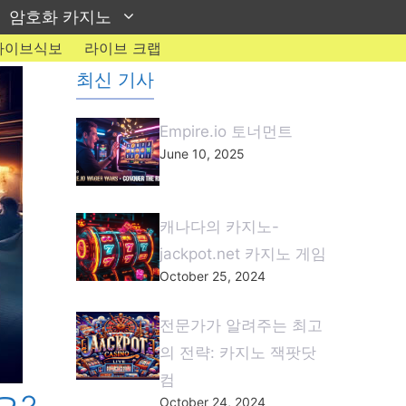
암호화 카지노
라이브식보
라이브 크랩
최신 기사
Empire.io 토너먼트
June 10, 2025
캐나다의 카지노-
jackpot.net 카지노 게임
October 25, 2024
전문가가 알려주는 최고
의 전략: 카지노 잭팟닷
컴
October 24, 2024