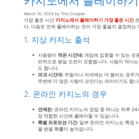
카지노에서 플레이하기 
March 15, 2024
by
The Croupier
가장 좋은 시간
카지노에서 플레이하기 가장 좋은 시간
은
다. 다음은 언제 플레이하는 것이 가장 좋을지 결정하는 데
1. 지상 카지노 출석
사용량이
적은 시간대:
게임에 집중할 수 있는 조
반적으로 평일 오전이 포함됩니다. 사람이 적다는
도 합니다.
피크 시간대:
주말이나 저녁에는 더 붐비는 경우가
주변에 더 많은 사람이 모인다는 의미이기도 합니
2. 온라인 카지노의 경우
언제든:
온라인 카지노의 장점 중 하나는 하루 24
장 적합한 시간에 플레이할 수 있습니다.
특별 프로모션 기간:
일부 온라인 카지노는 특정 
을 받을 확률이 높아집니다.