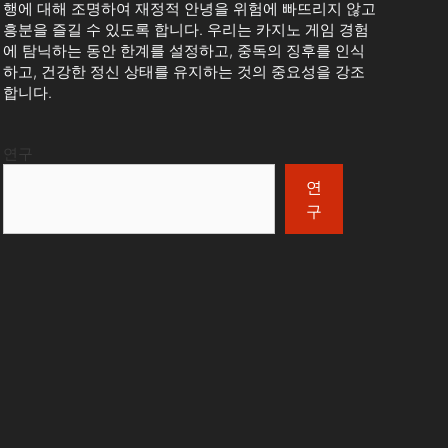
행에 대해 조명하여 재정적 안녕을 위험에 빠뜨리지 않고
흥분을 즐길 수 있도록 합니다. 우리는 카지노 게임 경험
에 탐닉하는 동안 한계를 설정하고, 중독의 징후를 인식
하고, 건강한 정신 상태를 유지하는 것의 중요성을 강조
합니다.
연구
연
구