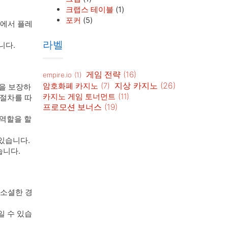
크랩스 테이블
(1)
포커
(5)
노에서 플레
라벨
니다.
게임 전략
(16)
empire.io
(1)
지상 카지노
(26)
암호화폐 카지노
(7)
을 보장하
카지노 게임 토너먼트
(11)
 절차를 따
프로모션 보너스
(19)
역할을 할
 있습니다.
습니다.
 소셜한 경
일 수 있습