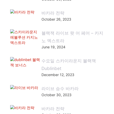
바카라 전략
October 26, 2023
블랙잭 라이브 왓 어 페어 – 카지
노 엑스트라
June 19, 2024
수요일 스카이라운지 블랙잭
Dublinbet
December 12, 2023
라이브 승수 바카라
October 30, 2023
바카라 전략