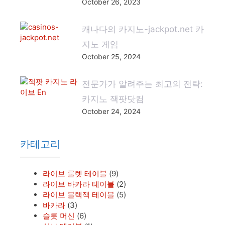
October 26, 2023
캐나다의 카지노-jackpot.net 카
지노 게임
October 25, 2024
전문가가 알려주는 최고의 전략:
카지노 잭팟닷컴
October 24, 2024
카테고리
라이브 룰렛 테이블
(9)
라이브 바카라 테이블
(2)
라이브 블랙잭 테이블
(5)
바카라
(3)
슬롯 머신
(6)