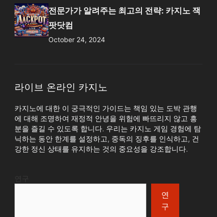
전문가가 알려주는 최고의 전략: 카지노 잭
팟닷컴
October 24, 2024
라이브 온라인 카지노
카지노에 대한 이 궁극적인 가이드는 책임 있는 도박 관행
에 대해 조명하여 재정적 안녕을 위험에 빠뜨리지 않고 흥
분을 즐길 수 있도록 합니다. 우리는 카지노 게임 경험에 탐
닉하는 동안 한계를 설정하고, 중독의 징후를 인식하고, 건
강한 정신 상태를 유지하는 것의 중요성을 강조합니다.
연구
연
구