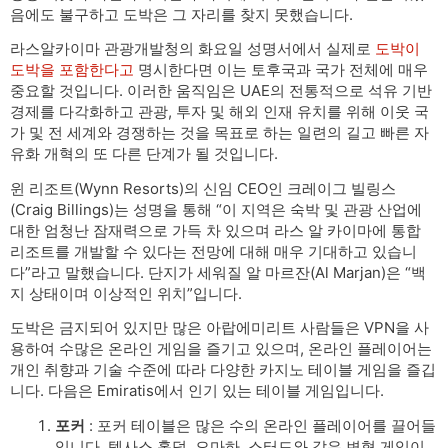
음에도 불구하고 도박은 그 자리를 찾지 못했습니다.
라스알카이마 관광개발청의 화요일 성명서에서 실제로
도박이
도박을 포함한다고
명시한다면 이는 토후국과 국가 전체에 매우
중요할 것입니다. 이러한 움직임은 UAE의 전통적으로 석유 기반
경제를 다각화하고 관광, 투자 및 해외 인재 유치를 위해 이웃 국
가 및 전 세계와 경쟁하는 것을 목표로 하는 일련의 길고 빠른 자
유화 개혁의 또 다른 단계가 될 것입니다.
윈 리조트(Wynn Resorts)의 신임 CEO인 크레이그 빌링스
(Craig Billings)는 성명을 통해 “이 지역은 숙박 및 관광 산업에
대한 엄청난 잠재력으로 가득 차 있으며 라스 알 카이마에 통합
리조트를 개발할 수 있다는 전망에 대해 매우 기대하고 있습니
다”라고 말했습니다. 단지가 세워질 알 마르잔(Al Marjan)은 “백
지 상태이며 이상적인 위치”입니다.
도박은 금지되어 있지만 많은 아랍에미리트 사람들은 VPN을 사
용하여 수많은 온라인 게임을 즐기고 있으며, 온라인 플레이어는
개인 취향과 기술 수준에 따라 다양한 카지노 테이블 게임을 즐깁
니다. 다음은 Emiratis에서 인기 있는 테이블 게임입니다.
포커
: 포커 테이블은 많은 수의 온라인 플레이어를 끌어들
입니다. 텍사스 홀덤, 오마하, 스터드와 같은 변형 게임이