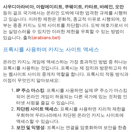
사우디아라비아, 아랍에미리트, 쿠웨이트, 카타르, 바레인, 오만
등의 걸프 국가에서는 온라인 도박에 대한 엄격한 규제를 시행하
고 있습니다. 이러한 제한은 문화적, 종교적 이유로 시행되며, 정
부는 종종 카지노 도박 사이트를 차단합니다. 도박 애호가로서 이
는 실망스러울 수 있지만 이러한 제한을 우회할 수 있는 방법이
있습니다. 출처
(arabians.bet
)
프록시를 사용하여 카지노 사이트 액세스
온라인 카지노 게임에 액세스하는 가장 효과적인 방법 중 하나는
프록시를 사용하는 것입니다. 프록시는 제 장치와 방문하고자 하
는 웹사이트 사이의 중개자 역할을 합니다. 프록시의 작동 방식과
이점이 무엇인지 알아보세요:
IP 주소 마스킹
: 프록시를 사용하면 실제 IP 주소가 마스킹
되어 온라인 게임이 허용되는 다른 국가에 있는 것처럼 인
터넷 서핑을 즐길 수 있습니다.
차단된 사이트 액세스
: 프록시를 사용하면 지리적 제한을
우회하여 우리나라에서 차단된 온라인 카지노 사이트에
액세스할 수 있습니다.
보안 및 익명성
: 프록시는 연결을 암호화하여 보안을 한층