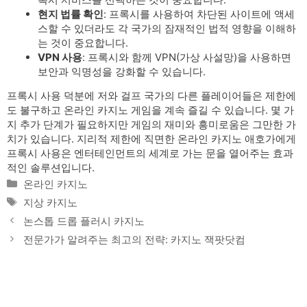
현지 법률 확인
: 프록시를 사용하여 차단된 사이트에 액세
스할 수 있더라도 각 국가의 잠재적인 법적 영향을 이해하
는 것이 중요합니다.
VPN 사용
: 프록시와 함께 VPN(가상 사설망)을 사용하면
보안과 익명성을 강화할 수 있습니다.
프록시 사용 덕분에 저와 걸프 국가의 다른 플레이어들은 제한에
도 불구하고 온라인 카지노 게임을 계속 즐길 수 있습니다. 몇 가
지 추가 단계가 필요하지만 게임의 재미와 흥미로움은 그만한 가
치가 있습니다. 지리적 제한에 직면한 온라인 카지노 애호가에게
프록시 사용은 엔터테인먼트의 세계로 가는 문을 열어주는 효과
적인 솔루션입니다.
Categories
온라인 카지노
Tags
지상 카지노
논스톱 드롭 플러시 카지노
전문가가 알려주는 최고의 전략: 카지노 잭팟닷컴