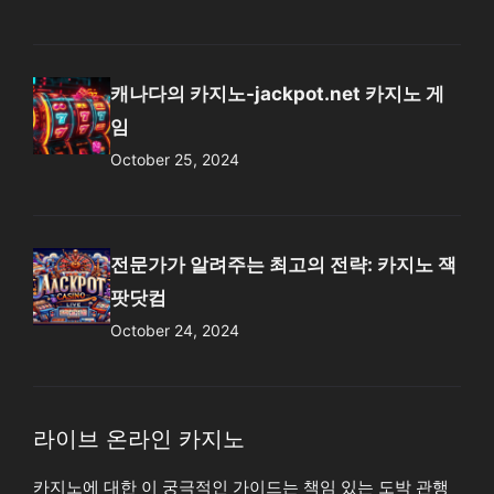
캐나다의 카지노-jackpot.net 카지노 게
임
October 25, 2024
전문가가 알려주는 최고의 전략: 카지노 잭
팟닷컴
October 24, 2024
라이브 온라인 카지노
카지노에 대한 이 궁극적인 가이드는 책임 있는 도박 관행