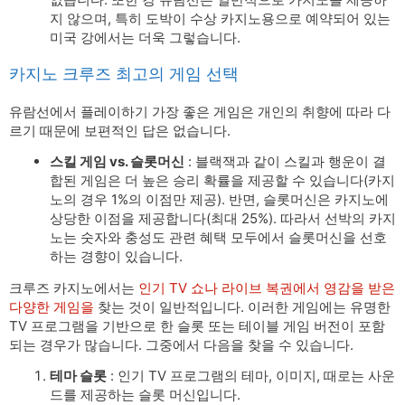
지 않으며, 특히 도박이 수상 카지노용으로 예약되어 있는
미국 강에서는 더욱 그렇습니다.
카지노 크루즈 최고의 게임 선택
유람선에서 플레이하기 가장 좋은 게임은 개인의 취향에 따라 다
르기 때문에 보편적인 답은 없습니다.
스킬 게임 vs. 슬롯머신
: 블랙잭과 같이 스킬과 행운이 결
합된 게임은 더 높은 승리 확률을 제공할 수 있습니다(카지
노의 경우 1%의 이점만 제공). 반면, 슬롯머신은 카지노에
상당한 이점을 제공합니다(최대 25%). 따라서 선박의 카지
노는 숫자와 충성도 관련 혜택 모두에서 슬롯머신을 선호
하는 경향이 있습니다.
크루즈 카지노에서는
인기 TV 쇼나 라이브 복권에서 영감을 받은
다양한 게임을
찾는 것이 일반적입니다. 이러한 게임에는 유명한
TV 프로그램을 기반으로 한 슬롯 또는 테이블 게임 버전이 포함
되는 경우가 많습니다. 그중에서 다음을 찾을 수 있습니다.
테마 슬롯
: 인기 TV 프로그램의 테마, 이미지, 때로는 사운
드를 제공하는 슬롯 머신입니다.