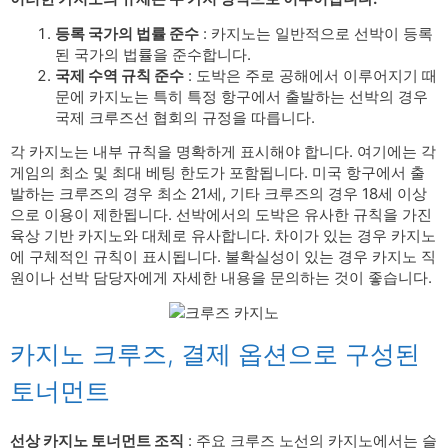
등록 국가의 법률 준수
: 카지노는 일반적으로 선박이 등록
된 국가의 법률을 준수합니다.
국제 수역 규칙 준수
: 도박은 주로 공해에서 이루어지기 때
문에 카지노는 특히 특정 항구에서 출발하는 선박의 경우
국제 크루즈선 협회의 규정을 따릅니다.
각 카지노는 내부 규칙을 명확하게 표시해야 합니다. 여기에는 각
게임의 최소 및 최대 베팅 한도가 포함됩니다. 미국 항구에서 출
발하는 크루즈의 경우 최소 21세, 기타 크루즈의 경우 18세 이상
으로 이용이 제한됩니다. 선박에서의 도박은 유사한 규칙을 가진
육상 기반 카지노와 대체로 유사합니다. 차이가 있는 경우 카지노
에 구체적인 규칙이 표시됩니다. 불확실성이 있는 경우 카지노 직
원이나 선박 담당자에게 자세한 내용을 문의하는 것이 좋습니다.
카지노 크루즈, 결제 옵션으로 구성된
토너먼트
선상 카지노 토너먼트 조직
: 주요 크루즈 노선의 카지노에서는 슬