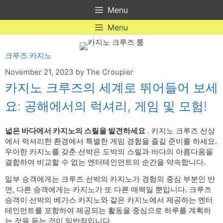
Skip
Menu
to
content
Menu
크루즈 카지노
November 21, 2023
by
The Croupier
카지노 크루즈의 세계로 뛰어들어 보세
요: 공해에서의 럭셔리, 게임 및 모험!
넓은 바다에서 카지노의 스릴을 발견하세요
. 카지노 크루즈 선상
에서 럭셔리한 환경에서 특별한 게임 경험을 즐길 준비를 하세요.
우아한 카지노를 갖춘 선박은 도박의 스릴과 바다의 아름다움을
결합하여 비교할 수 없는 엔터테인먼트의 순간을 약속합니다.
일부 승객에게는 크루즈 선박의 카지노가 경험의 중심 부분인 반
면, 다른 승객에게는 카지노가 또 다른 매력일 뿐입니다. 크루즈
승객이 선박의 베가스 카지노와 같은 카지노에서 제공하는 엔터
테인먼트를 포함하여 제공되는 활동을 중심으로 하루를 계획하
는 것을 듣는 것이 일반적입니다.