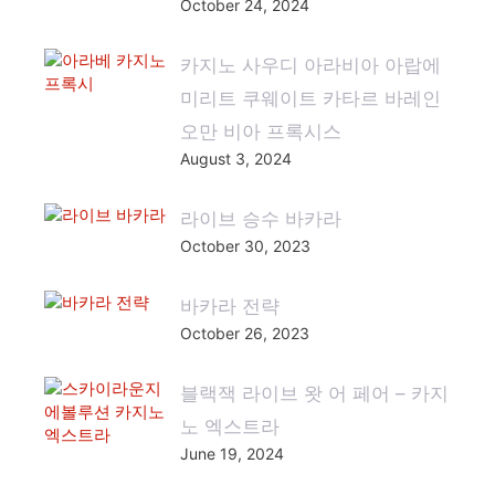
October 24, 2024
카지노 사우디 아라비아 아랍에
미리트 쿠웨이트 카타르 바레인
오만 비아 프록시스
August 3, 2024
라이브 승수 바카라
October 30, 2023
바카라 전략
October 26, 2023
블랙잭 라이브 왓 어 페어 – 카지
노 엑스트라
June 19, 2024