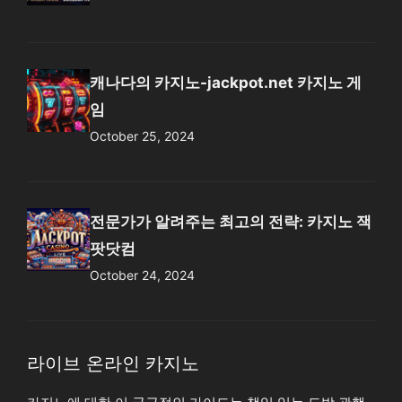
캐나다의 카지노-jackpot.net 카지노 게
임
October 25, 2024
전문가가 알려주는 최고의 전략: 카지노 잭
팟닷컴
October 24, 2024
라이브 온라인 카지노