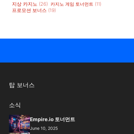
지상 카지노
(26)
카지노 게임 토너먼트
(11)
프로모션 보너스
(19)
탑 보너스
소식
Empire.io 토너먼트
June 10, 2025