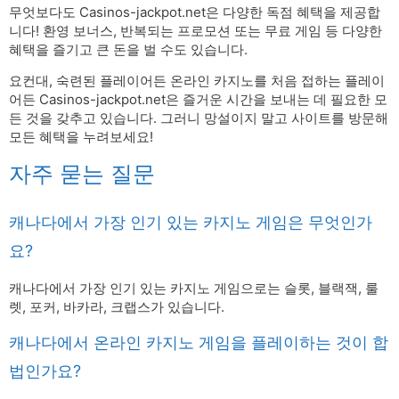
무엇보다도 Casinos-jackpot.net은 다양한 독점 혜택을 제공합
니다! 환영 보너스, 반복되는 프로모션 또는 무료 게임 등 다양한
혜택을 즐기고 큰 돈을 벌 수도 있습니다.
요컨대, 숙련된 플레이어든 온라인 카지노를 처음 접하는 플레이
어든 Casinos-jackpot.net은 즐거운 시간을 보내는 데 필요한 모
든 것을 갖추고 있습니다. 그러니 망설이지 말고 사이트를 방문해
모든 혜택을 누려보세요!
자주 묻는 질문
캐나다에서 가장 인기 있는 카지노 게임은 무엇인가
요?
캐나다에서 가장 인기 있는 카지노 게임으로는 슬롯, 블랙잭, 룰
렛, 포커, 바카라, 크랩스가 있습니다.
캐나다에서 온라인 카지노 게임을 플레이하는 것이 합
법인가요?