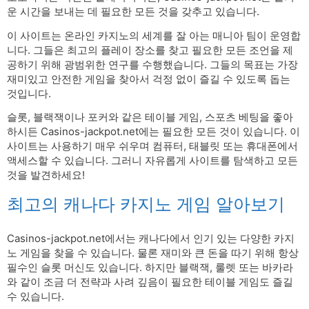
운 시간을 보내는 데 필요한 모든 것을 갖추고 있습니다.
이 사이트는 온라인 카지노의 세계를 잘 아는 매니아 팀이 운영합
니다. 그들은 최고의 플레이 장소를 찾고 필요한 모든 조언을 제
공하기 위해 광범위한 연구를 수행했습니다. 그들의 목표는 가장
재미있고 안전한 게임을 찾아서 걱정 없이 즐길 수 있도록 돕는
것입니다.
슬롯, 블랙잭이나 포커와 같은 테이블 게임, 스포츠 베팅을 좋아
하시든 Casinos-jackpot.net에는 필요한 모든 것이 있습니다. 이
사이트는 사용하기 매우 쉬우며 컴퓨터, 태블릿 또는 휴대폰에서
액세스할 수 있습니다. 그러니 자유롭게 사이트를 탐색하고 모든
것을 발견하세요!
최고의 캐나다 카지노 게임 알아보기
Casinos-jackpot.net에서는 캐나다에서 인기 있는 다양한 카지
노 게임을 찾을 수 있습니다. 물론 재미와 큰 돈을 따기 위해 항상
필수인 슬롯 머신도 있습니다. 하지만 블랙잭, 룰렛 또는 바카라
와 같이 조금 더 전략과 사려 깊음이 필요한 테이블 게임도 즐길
수 있습니다.