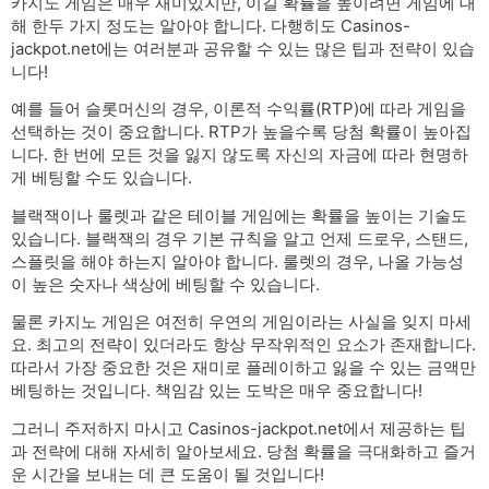
카지노 게임은 매우 재미있지만, 이길 확률을 높이려면 게임에 대
해 한두 가지 정도는 알아야 합니다. 다행히도 Casinos-
jackpot.net에는 여러분과 공유할 수 있는 많은 팁과 전략이 있습
니다!
예를 들어 슬롯머신의 경우, 이론적 수익률(RTP)에 따라 게임을
선택하는 것이 중요합니다. RTP가 높을수록 당첨 확률이 높아집
니다. 한 번에 모든 것을 잃지 않도록 자신의 자금에 따라 현명하
게 베팅할 수도 있습니다.
블랙잭이나 룰렛과 같은 테이블 게임에는 확률을 높이는 기술도
있습니다. 블랙잭의 경우 기본 규칙을 알고 언제 드로우, 스탠드,
스플릿을 해야 하는지 알아야 합니다. 룰렛의 경우, 나올 가능성
이 높은 숫자나 색상에 베팅할 수 있습니다.
물론 카지노 게임은 여전히 우연의 게임이라는 사실을 잊지 마세
요. 최고의 전략이 있더라도 항상 무작위적인 요소가 존재합니다.
따라서 가장 중요한 것은 재미로 플레이하고 잃을 수 있는 금액만
베팅하는 것입니다. 책임감 있는 도박은 매우 중요합니다!
그러니 주저하지 마시고 Casinos-jackpot.net에서 제공하는 팁
과 전략에 대해 자세히 알아보세요. 당첨 확률을 극대화하고 즐거
운 시간을 보내는 데 큰 도움이 될 것입니다!