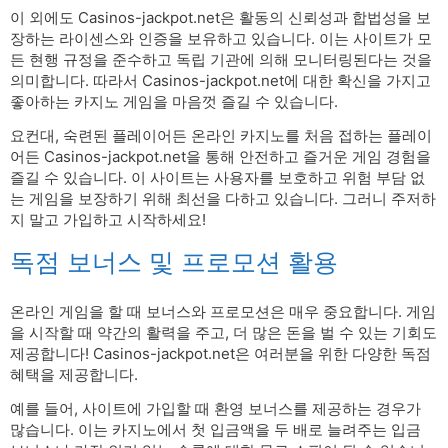
이 외에도 Casinos-jackpot.net은 활동의 신뢰성과 합법성을 보
장하는 라이센스와 인증을 보유하고 있습니다. 이는 사이트가 모
든 현행 규정을 준수하고 독립 기관에 의해 모니터링된다는 것을
의미합니다. 따라서 Casinos-jackpot.net에 대한 확신을 가지고
좋아하는 카지노 게임을 마음껏 즐길 수 있습니다.
요컨대, 숙련된 플레이어든 온라인 카지노를 처음 접하는 플레이
어든 Casinos-jackpot.net을 통해 안전하고 즐거운 게임 경험을
즐길 수 있습니다. 이 사이트는 사용자를 보호하고 위험 부담 없
는 게임을 보장하기 위해 최선을 다하고 있습니다. 그러니 주저하
지 말고 가입하고 시작하세요!
독점 보너스 및 프로모션 활용
온라인 게임을 할 때 보너스와 프로모션은 매우 중요합니다. 게임
을 시작할 때 약간의 활력을 주고, 더 많은 돈을 벌 수 있는 기회도
제공합니다! Casinos-jackpot.net은 여러분을 위한 다양한 독점
혜택을 제공합니다.
예를 들어, 사이트에 가입할 때 환영 보너스를 제공하는 경우가
많습니다. 이는 카지노에서 첫 입금액을 두 배로 늘려주는 입금