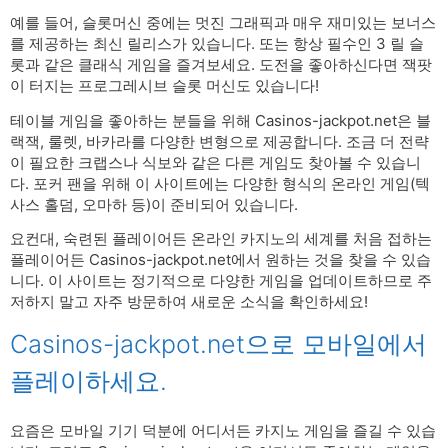
예를 들어, 슬롯머신 중에는 멋진 그래픽과 매우 재미있는 보너스
를 제공하는 최신 릴리스가 있습니다. 또는 항상 필수인 3 릴 슬
롯과 같은 클래식 게임을 즐겨보세요. 도전을 좋아하신다면 잭팟
이 터지는 프로그레시브 슬롯 머신도 있습니다!
테이블 게임을 좋아하는 분들을 위해 Casinos-jackpot.net은 블
랙잭, 룰렛, 바카라를 다양한 변형으로 제공합니다. 조금 더 전략
이 필요한 크랩스나 식보와 같은 다른 게임도 찾아볼 수 있습니
다. 포커 팬을 위해 이 사이트에는 다양한 형식의 온라인 게임(텍
사스 홀덤, 오마하 등)이 준비되어 있습니다.
요컨대, 숙련된 플레이어든 온라인 카지노의 세계를 처음 접하는
플레이어든 Casinos-jackpot.net에서 원하는 것을 찾을 수 있습
니다. 이 사이트는 정기적으로 다양한 게임을 업데이트하므로 주
저하지 말고 자주 방문하여 새로운 소식을 확인하세요!
Casinos-jackpot.net으로 모바일에서
플레이하세요.
요즘은 모바일 기기 덕분에 어디서든 카지노 게임을 즐길 수 있습