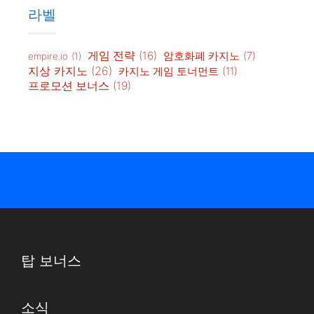
라벨
게임 전략
(16)
암호화폐 카지노
(7)
empire.io
(1)
지상 카지노
(26)
카지노 게임 토너먼트
(11)
프로모션 보너스
(19)
탑 보너스
소식