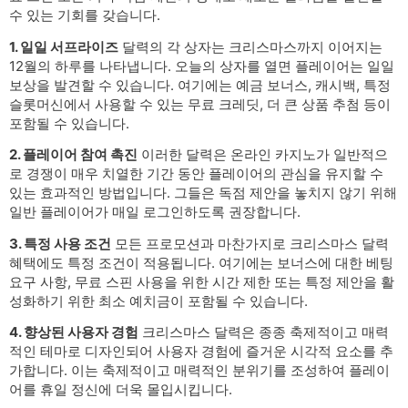
수 있는 기회를 갖습니다.
1. 일일 서프라이즈
달력의 각 상자는 크리스마스까지 이어지는
12월의 하루를 나타냅니다. 오늘의 상자를 열면 플레이어는 일일
보상을 발견할 수 있습니다. 여기에는 예금 보너스, 캐시백, 특정
슬롯머신에서 사용할 수 있는 무료 크레딧, 더 큰 상품 추첨 등이
포함될 수 있습니다.
2. 플레이어 참여 촉진
이러한 달력은 온라인 카지노가 일반적으
로 경쟁이 매우 치열한 기간 동안 플레이어의 관심을 유지할 수
있는 효과적인 방법입니다. 그들은 독점 제안을 놓치지 않기 위해
일반 플레이어가 매일 로그인하도록 권장합니다.
3. 특정 사용 조건
모든 프로모션과 마찬가지로 크리스마스 달력
혜택에도 특정 조건이 적용됩니다. 여기에는 보너스에 대한 베팅
요구 사항, 무료 스핀 사용을 위한 시간 제한 또는 특정 제안을 활
성화하기 위한 최소 예치금이 포함될 수 있습니다.
4. 향상된 사용자 경험
크리스마스 달력은 종종 축제적이고 매력
적인 테마로 디자인되어 사용자 경험에 즐거운 시각적 요소를 추
가합니다. 이는 축제적이고 매력적인 분위기를 조성하여 플레이
어를 휴일 정신에 더욱 몰입시킵니다.