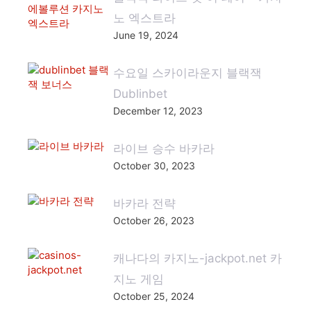
노 엑스트라
June 19, 2024
수요일 스카이라운지 블랙잭
Dublinbet
December 12, 2023
라이브 승수 바카라
October 30, 2023
바카라 전략
October 26, 2023
캐나다의 카지노-jackpot.net 카
지노 게임
October 25, 2024