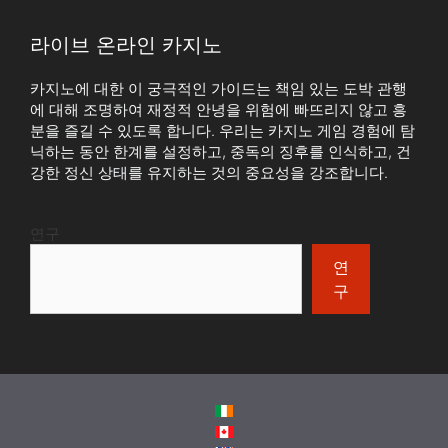
라이브 온라인 카지노
카지노에 대한 이 궁극적인 가이드는 책임 있는 도박 관행
에 대해 조명하여 재정적 안녕을 위험에 빠뜨리지 않고 흥
분을 즐길 수 있도록 합니다. 우리는 카지노 게임 경험에 탐
닉하는 동안 한계를 설정하고, 중독의 징후를 인식하고, 건
강한 정신 상태를 유지하는 것의 중요성을 강조합니다.
연구
연
구