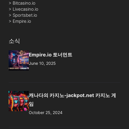
>
Bitcasino.io
>
Livecasino.io
>
Sportsbet.io
>
Empire.io
소식
Empire.io 토너먼트
June 10, 2025
캐나다의 카지노-jackpot.net 카지노 게
임
October 25, 2024