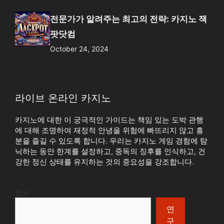
전문가가 알려주는 최고의 전략: 카지노 잭
팟닷컴
October 24, 2024
라이브 온라인 카지노
카지노에 대한 이 궁극적인 가이드는 책임 있는 도박 관행
에 대해 조명하여 재정적 안녕을 위험에 빠뜨리지 않고 흥
분을 즐길 수 있도록 합니다. 우리는 카지노 게임 경험에 탐
닉하는 동안 한계를 설정하고, 중독의 징후를 인식하고, 건
강한 정신 상태를 유지하는 것의 중요성을 강조합니다.
연구
연
구