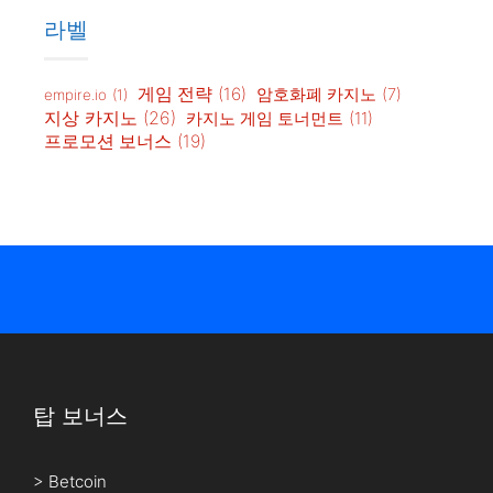
라벨
게임 전략
(16)
암호화폐 카지노
(7)
empire.io
(1)
지상 카지노
(26)
카지노 게임 토너먼트
(11)
프로모션 보너스
(19)
탑 보너스
>
Betcoin