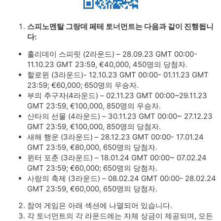
스피노멘탈 그랑데 페테 토너먼트는 다음과 같이 진행됩니
다:
홀리데이 스피릿 (2라운드) – 28.09.23 GMT 00:00-
11.10.23 GMT 23:59, €40,000, 450명의 당첨자.
할로윈 (3라운드)- 12.10.23 GMT 00:00- 01.11.23 GMT
23:59; €60,000; 650명의 우승자.
부의 추구자(4라운드) – 02.11.23 GMT 00:00~29.11.23
GMT 23:59, €100,000, 850명의 우승자.
산타의 선물 (4라운드) – 30.11.23 GMT 00:00~ 27.12.23
GMT 23:59, €100,000, 850명의 당첨자.
새해 행운 (3라운드) – 28.12.23 GMT 00:00- 17.01.24
GMT 23:59, €80,000, 650명의 당첨자.
윈터 포춘 (3라운드) – 18.01.24 GMT 00:00~ 07.02.24
GMT 23:59; €60,000; 650명의 당첨자.
사랑의 축제 (3라운드) – 08.02.24 GMT 00:00- 28.02.24
GMT 23:59, €60,000, 650명의 당첨자.
참여 게임은 아래 섹션에 나열되어 있습니다.
각 토너먼트의 각 라운드에는 자체 상금이 제공되며, 모든