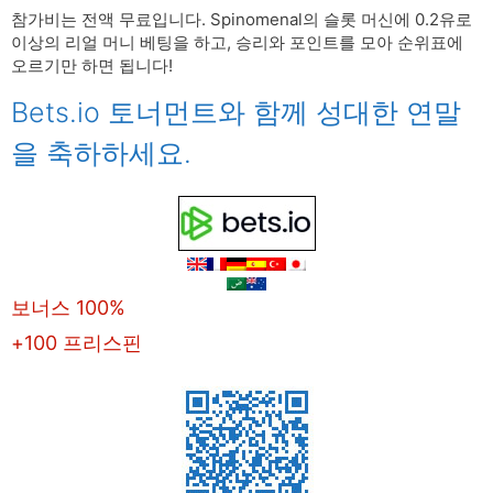
참가비는 전액 무료입니다. Spinomenal의 슬롯 머신에 0.2유로
이상의 리얼 머니 베팅을 하고, 승리와 포인트를 모아 순위표에
오르기만 하면 됩니다!
Bets.io 토너먼트와 함께 성대한 연말
을 축하하세요.
보너스 100%
+100 프리스핀