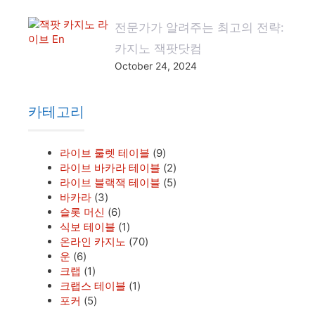
전문가가 알려주는 최고의 전략:
카지노 잭팟닷컴
October 24, 2024
카테고리
라이브 룰렛 테이블
(9)
라이브 바카라 테이블
(2)
라이브 블랙잭 테이블
(5)
바카라
(3)
슬롯 머신
(6)
식보 테이블
(1)
온라인 카지노
(70)
운
(6)
크랩
(1)
크랩스 테이블
(1)
포커
(5)