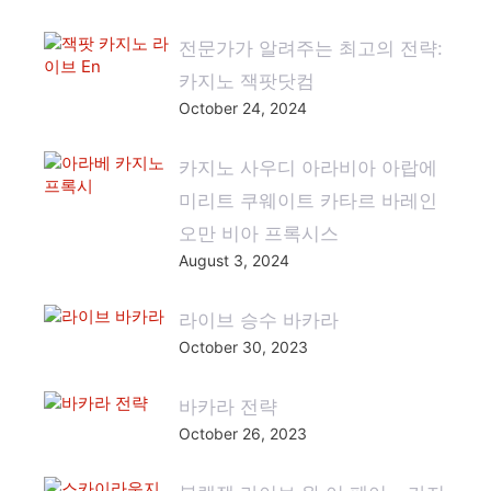
전문가가 알려주는 최고의 전략:
카지노 잭팟닷컴
October 24, 2024
카지노 사우디 아라비아 아랍에
미리트 쿠웨이트 카타르 바레인
오만 비아 프록시스
August 3, 2024
라이브 승수 바카라
October 30, 2023
바카라 전략
October 26, 2023