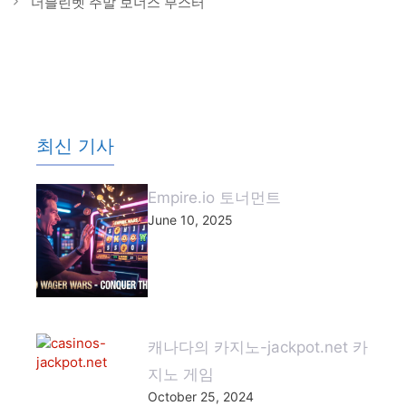
더블린벳 주말 보너스 부스터
최신 기사
Empire.io 토너먼트
June 10, 2025
캐나다의 카지노-jackpot.net 카
지노 게임
October 25, 2024