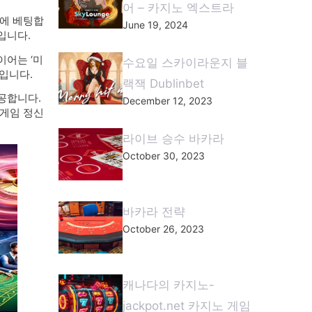
어 – 카지노 엑스트라
자에 베팅합
June 19, 2024
입니다.
이어는 ‘미
수요일 스카이라운지 블
입니다.
랙잭 Dublinbet
공합니다.
December 12, 2023
 게임 정신
라이브 승수 바카라
October 30, 2023
바카라 전략
October 26, 2023
캐나다의 카지노-
jackpot.net 카지노 게임