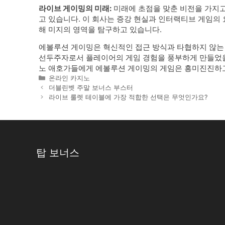
라이브 게이밍의 미래:
미래에 초점을 맞춘 비전을 가지고 
고 있습니다. 이 회사는 증강 현실과 인터랙티브 게임의
해 미지의 영역을 탐구하고 있습니다.
에볼루션 게이밍은 혁신적인 접근 방식과 타협하지 않는 
선두주자로서 플레이어의 게임 경험을 풍부하게 만들었을
노 애호가들에게 에볼루션 게이밍의 게임은 흥미진진하고
Categories
온라인 카지노
더블린벳 주말 보너스 부스터
라이브 룰렛 테이블에 가장 적합한 선택은 무엇인가요?
탑 보너스