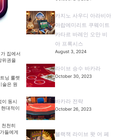
카지노 사우디 아라비아
아랍에미리트 쿠웨이트
카타르 바레인 오만 비
아 프록시스
August 3, 2024
어가 집에서
 상위권을
라이브 승수 바카라
October 30, 2023
이트닝 룰렛
 기술은 원
바카라 전략
없이 동시
에 현대적이
October 26, 2023
 천천히
호가들에게
블랙잭 라이브 왓 어 페