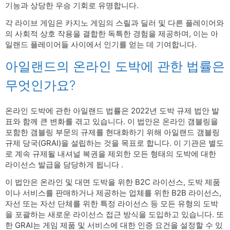
기능과 상당한 우승 기회로 유명합니다.
각 라이브 게임은 카지노 게임의 스릴과 딜러 및 다른 플레이어와
의 사회적 상호 작용을 결합한 독특한 경험을 제공하며, 이는 아
일랜드 플레이어들 사이에서 인기를 얻는 데 기여합니다.
아일랜드의 온라인 도박에 관한 법률은
무엇인가요?
온라인 도박에 관한 아일랜드 법률은 2022년 도박 규제 법안 발
표와 함께 큰 변화를 겪고 있습니다. 이 법안은 온라인 갬블링을
포함한 갬블링 부문의 규제를 현대화하기 위해 아일랜드 갬블링
규제 당국(GRAI)을 설립하는 것을 목표로 합니다. 이 기관은 별도
로 계속 규제될 내셔널 복권을 제외한 모든 형태의 도박에 대한
라이선스 발급을 담당하게 됩니다
.
이 법안은 온라인 및 대면 도박을 위한 B2C 라이선스, 도박 제품
이나 서비스를 판매하거나 제공하는 업체를 위한 B2B 라이선스,
자선 또는 자선 단체를 위한 특정 라이선스 등 모든 유형의 도박
을 포괄하는 새로운 라이선스 접근 방식을 도입하고 있습니다. 또
한 GRAI는 게임 제품 및 서비스에 대한 인증 요건을 설정할 수 있