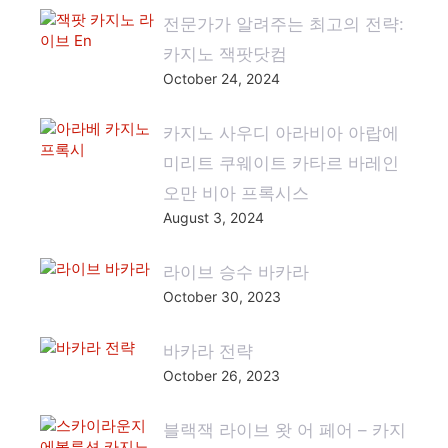
전문가가 알려주는 최고의 전략:
카지노 잭팟닷컴
October 24, 2024
카지노 사우디 아라비아 아랍에
미리트 쿠웨이트 카타르 바레인
오만 비아 프록시스
August 3, 2024
라이브 승수 바카라
October 30, 2023
바카라 전략
October 26, 2023
블랙잭 라이브 왓 어 페어 – 카지