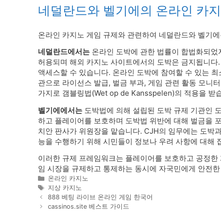
네덜란드와 벨기에의 온라인 카지
온라인 카지노 게임 규제와 관련하여 네덜란드와 벨기에
네덜란드에서는
온라인 도박에 관한 법률이 합법화되었지
허용되며 해외 카지노 사이트에서의 도박은 금지됩니다.
액세스할 수 있습니다. 온라인 도박에 참여할 수 있는 최
관으로 라이선스 발급, 벌금 부과, 게임 관련 활동 모
가지로 갬블링법(Wet op de Kansspelen)의 적용을 받
벨기에에서는
도박법에 의해 설립된 도박 규제 기관인 도
하고 플레이어를 보호하며 도박법 위반에 대해 벌금을 포
치안 판사가 위원장을 맡습니다. CJH의 임무에는 도박과
능을 수행하기 위해 시민들이 정보나 우려 사항에 대해 접
이러한 규제 프레임워크는 플레이어를 보호하고 공정한 
임 시장을 규제하고 통제하는 동시에 자국민에게 안전한
Categories
온라인 카지노
Tags
지상 카지노
888 베팅 라이브 온라인 게임 한국어
cassinos.site 베스트 가이드