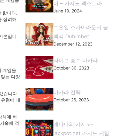
하는 게임을
어 – 카지노 엑스트라
June 19, 2024
 합니다.
을 장려해
수요일 스카이라운지 블
 기본입니
랙잭 Dublinbet
December 12, 2023
라이브 승수 바카라
October 30, 2023
의 게임을
 맞는 다양
바카라 전략
 있습니다.
 유형에 대
October 26, 2023
방식에 혁
 기술에 적
캐나다의 카지노-
jackpot.net 카지노 게임