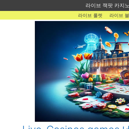
Skip
라이브 잭팟 카지
to
content
라이브 룰렛
라이브 