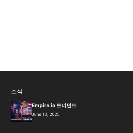
소식
Empire.io 토너먼트
June 10, 2025