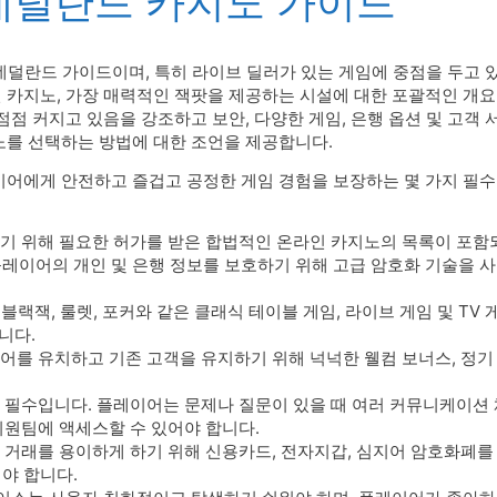
mes 네덜란드 카지노 가이드
 네덜란드 가이드이며, 특히 라이브 딜러가 있는 게임에 중점을 두고 
 카지노, 가장 매력적인 잭팟을 제공하는 시설에 대한 포괄적인 개
점점 커지고 있음을 강조하고 보안, 다양한 게임, 은행 옵션 및 고객 
노를 선택하는 방법에 대한 조언을 제공합니다.
이어에게 안전하고 즐겁고 공정한 게임 경험을 보장하는 몇 가지 필수
하기 위해 필요한 허가를 받은 합법적인 온라인 카지노의 목록이 포함
플레이어의 개인 및 은행 정보를 보호하기 위해 고급 암호화 기술을 
블랙잭, 룰렛, 포커와 같은 클래식 테이블 게임, 라이브 게임 및 TV 
니다.
이어를 유치하고 기존 고객을 유지하기 위해 넉넉한 웰컴 보너스, 정기
은 필수입니다. 플레이어는 문제나 질문이 있을 때 여러 커뮤니케이션
 지원팀에 액세스할 수 있어야 합니다.
 거래를 용이하게 하기 위해 신용카드, 전자지갑, 심지어 암호화폐를
야 합니다.