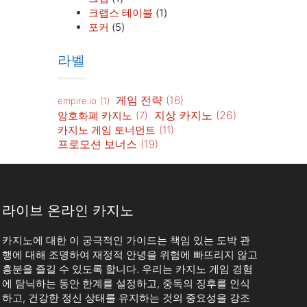
크랩스 테이블
(1)
포커
(5)
라벨
게임 전략
(16)
empire.io
(1)
지상 카지노
(26)
암호화폐 카지노
(7)
카지노 게임 토너먼트
(11)
프로모션 보너스
(19)
라이브 온라인 카지노
카지노에 대한 이 궁극적인 가이드는 책임 있는 도박 관
행에 대해 조명하여 재정적 안녕을 위험에 빠뜨리지 않고
흥분을 즐길 수 있도록 합니다. 우리는 카지노 게임 경험
에 탐닉하는 동안 한계를 설정하고, 중독의 징후를 인식
하고, 건강한 정신 상태를 유지하는 것의 중요성을 강조