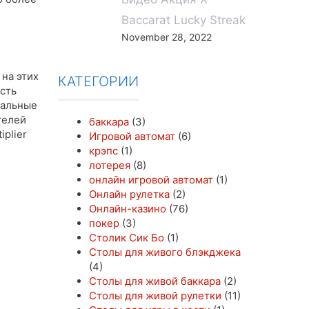
Baccarat Lucky Streak
November 28, 2022
 на этих
КАТЕГОРИИ
сть
иальные
телей
баккара
(3)
plier
Игровой автомат
(6)
крэпс
(1)
лотерея
(8)
онлайн игровой автомат
(1)
Онлайн рулетка
(2)
Онлайн-казино
(76)
покер
(3)
Столик Сик Бо
(1)
Столы для живого блэкджека
(4)
Столы для живой баккара
(2)
Столы для живой рулетки
(11)