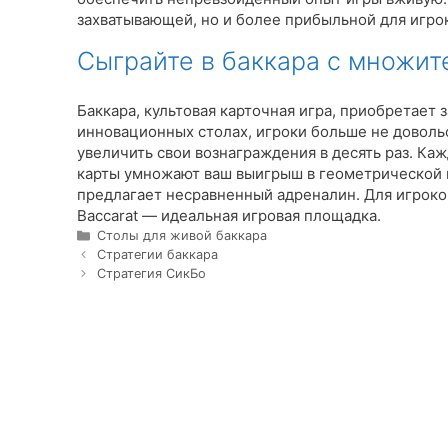
захватывающей, но и более прибыльной для игрок
Сыграйте в баккара с множит
Баккара, культовая карточная игра, приобретает
инновационных столах, игроки больше не довол
увеличить свои вознаграждения в десять раз. Ка
карты умножают ваш выигрыш в геометрической п
предлагает несравненный адреналин. Для игроко
Baccarat — идеальная игровая площадка.
Categories
Столы для живой баккара
Стратегии баккара
Стратегия СикБо