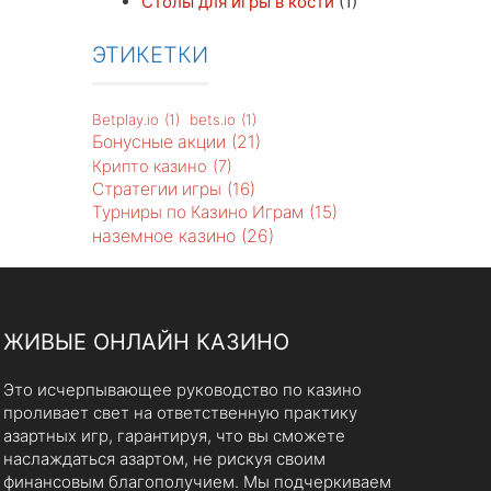
Столы для игры в кости
(1)
ЭТИКЕТКИ
Betplay.io
(1)
bets.io
(1)
Бонусные акции
(21)
Крипто казино
(7)
Стратегии игры
(16)
Турниры по Казино Играм
(15)
наземное казино
(26)
ЖИВЫЕ ОНЛАЙН КАЗИНО
Это исчерпывающее руководство по казино
проливает свет на ответственную практику
азартных игр, гарантируя, что вы сможете
наслаждаться азартом, не рискуя своим
финансовым благополучием. Мы подчеркиваем