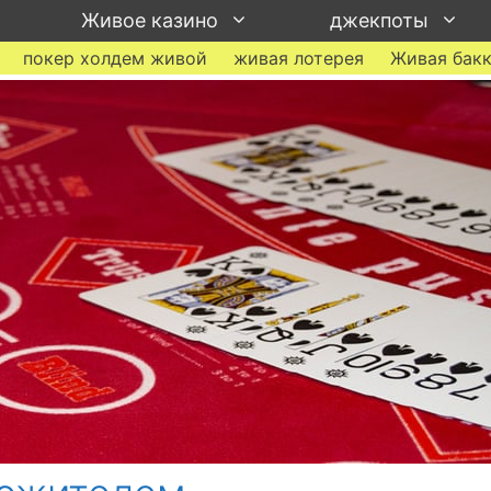
Живое казино
джекпоты
покер холдем живой
живая лотерея
Живая бак