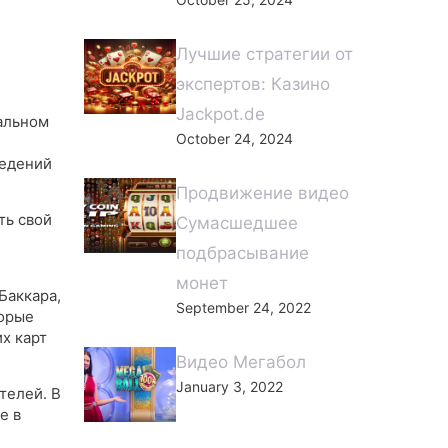
Лучшие стратегии от
экспертов: Казино
Jackpot.de
еальном
October 24, 2024
ведений
Продвижение видео
ть свой
Сумасшедшее
подбрасывание
монет
Баккара,
September 24, 2022
торые
х карт
Видео Мегабол
January 3, 2022
телей. В
е в