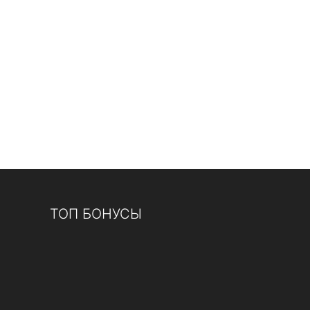
ТОП БОНУСЫ