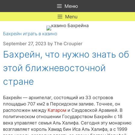
Skip
Меню
to
content
Menu
Бахрейн играть в казино
September 27, 2023
by
The Croupier
Бахрейн, что нужно знать об
этой ближневосточной
стране
Бахрейн — архипелаг, состоящий из 33 островов
площадью 707 км2 в Персидском заливе. Точнее, он
расположен между
Катаром
и Саудовской Аравией. В
политическом отношении Государством Бахрейн с 18
века управляет семья Аль Халифа. Сегодня эту монархию
возглавляет король Хамад бин Иса Аль Халифа, а с 1999