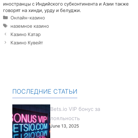
иностранцы с Индийского субконтинента и Азии также
говорят на хинди, урду и белуджи.
Categories
Онлайн-казино
Tags
наземное казино
Казино Катар
Казино Кувейт
ПОСЛЕДНИЕ СТАТЬИ
Bets.io VIP бонус за
лояльность
June 13, 2025