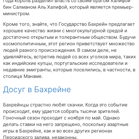
года король разделил власть со своим братом Халифой
бин Салманом Аль Халифой, который является премьер-
министром.
Кроме того, знайте, что Государство Бахрейн предлагает
хорошее качество жизни с многокультурной средой и
достаточно открытым и толерантным обществом. Будучи
космополитичным, этот регион приветствует множество
людей разного происхождения. В самом деле, не
удивляйтесь, встретив людей со всех уголков мира, таких
как индийские купцы, португальские исследователи и
недавние эмигранты, которые поселились, в частности, в
столице Манаме.
Досуг в Бахрейне
Бахрейнцы страстно любят скачки. Когда это событие
происходит, ему удается собрать тысячи зрителей.
Гоночный сезон проходит с ноября по май. Однако
делать ставки на него запрещено, поскольку азартные
игры в Бахрейне, как и во всех других регионах
Персидского залива, незаконны.