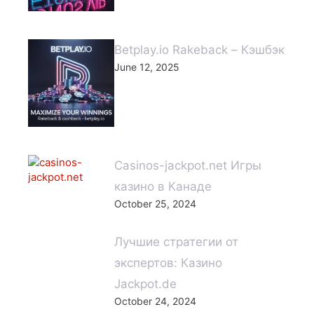
Betplay.io Rakeback – Кэшбэк
June 12, 2025
Casinos-jackpot.net Игры
казино в Канаде
October 25, 2024
Лучшие стратегии от
экспертов: Казино
Jackpot.de
October 24, 2024