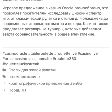
Игровое предложение в казино Oracle разнообразно, что
позволяет посетителям исследовать широкий спектр
игр: от классической рулетки и столов для блэкджека до
современных игровых автоматов и покера. Казино также
предлагает регулярные турниры, которые добавляют
азарта соревновательности в общее впечатление.
#casinooracle #tableroulette #roulettelive #casinolive
#oraclecasino #casinomalte #roulette360
#rouletteluckystreak
Categories
Столы для живой рулетки
Tags
наземное казино
криптографическое приложение ZenGo
НордВПН