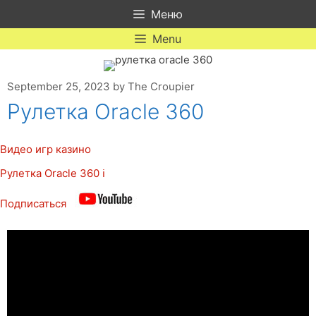
Skip
Меню
to
content
Menu
September 25, 2023
by
The Croupier
Рулетка Oracle 360
Видео игр казино
Рулетка Oracle 360 ℹ️
Подписаться