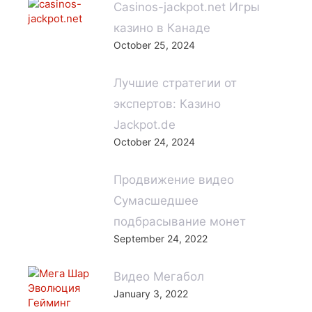
Casinos-jackpot.net Игры
казино в Канаде
October 25, 2024
Лучшие стратегии от
экспертов: Казино
Jackpot.de
October 24, 2024
Продвижение видео
Сумасшедшее
подбрасывание монет
September 24, 2022
Видео Мегабол
January 3, 2022