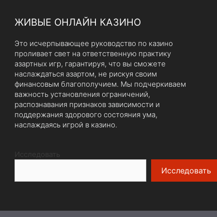
ЖИВЫЕ ОНЛАЙН КАЗИНО
Это исчерпывающее руководство по казино
проливает свет на ответственную практику
азартных игр, гарантируя, что вы сможете
наслаждаться азартом, не рискуя своим
финансовым благополучием. Мы подчеркиваем
важность установления ограничений,
распознавания признаков зависимости и
поддержания здорового состояния ума,
наслаждаясь игрой в казино.
Исследовать
Исследовать