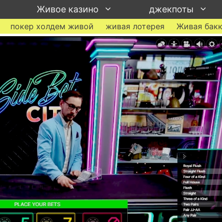
Живое казино
джекпоты
покер холдем живой
живая лотерея
Живая бак