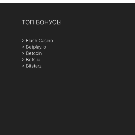
ТОП БОНУСЫ
>
Flush Casino
>
Betplay.io
>
Betcoin
>
Bets.io
>
Bitstarz