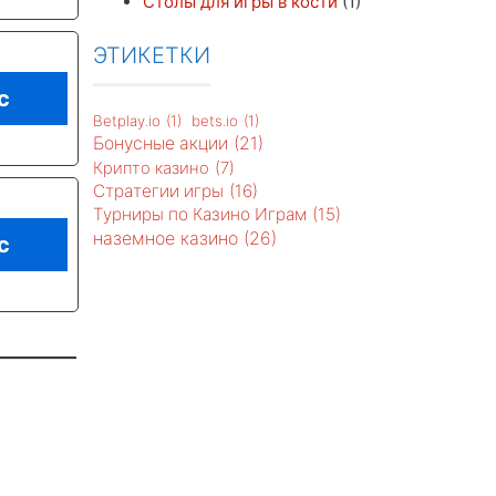
Столы для игры в кости
(1)
ЭТИКЕТКИ
с
Betplay.io
(1)
bets.io
(1)
Бонусные акции
(21)
Крипто казино
(7)
Стратегии игры
(16)
Турниры по Казино Играм
(15)
наземное казино
(26)
с