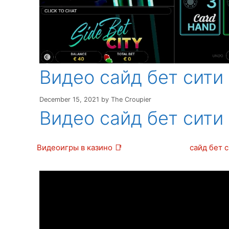
Видео сайд бет сити
December 15, 2021
by
The Croupier
Видео сайд бет сити
Видеоигры в казино
📑
сайд бет си