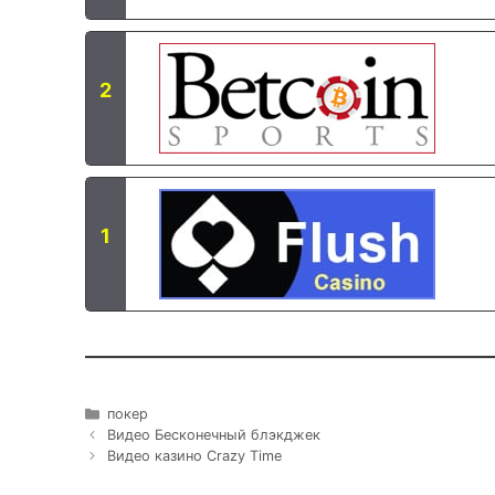
2
1
Categories
покер
Видео Бесконечный блэкджек
Видео казино Crazy Time