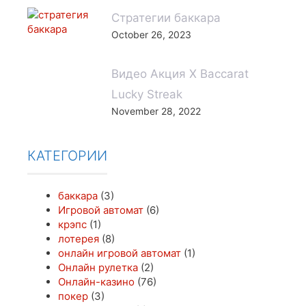
Стратегии баккара
October 26, 2023
Видео Акция X Baccarat
Lucky Streak
November 28, 2022
КАТЕГОРИИ
баккара
(3)
Игровой автомат
(6)
крэпс
(1)
лотерея
(8)
онлайн игровой автомат
(1)
Онлайн рулетка
(2)
Онлайн-казино
(76)
покер
(3)