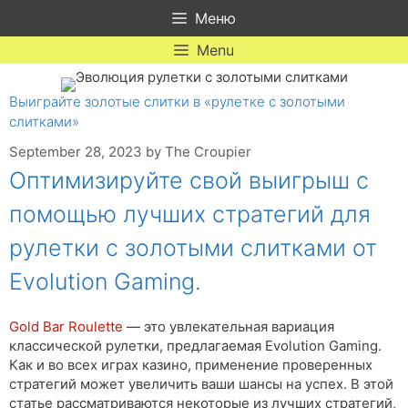
Skip
Меню
to
content
Menu
Выиграйте золотые слитки в «рулетке с золотыми
слитками»
September 28, 2023
by
The Croupier
Оптимизируйте свой выигрыш с
помощью лучших стратегий для
рулетки с золотыми слитками от
Evolution Gaming.
Gold Bar Roulette
— это увлекательная вариация
классической рулетки, предлагаемая Evolution Gaming.
Как и во всех играх казино, применение проверенных
стратегий может увеличить ваши шансы на успех. В этой
статье рассматриваются некоторые из лучших стратегий,