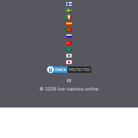
© 2026
live-casinos.online