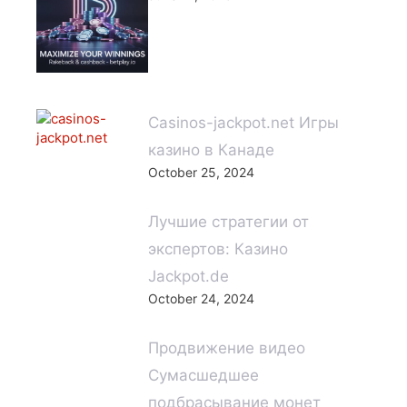
Casinos-jackpot.net Игры
казино в Канаде
October 25, 2024
Лучшие стратегии от
экспертов: Казино
Jackpot.de
October 24, 2024
Продвижение видео
Сумасшедшее
подбрасывание монет