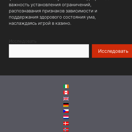
важность установления ограничений,
распознавания признаков зависимости и
поддержания здорового состояния ума,
наслаждаясь игрой в казино.
Исследовать
Исследовать