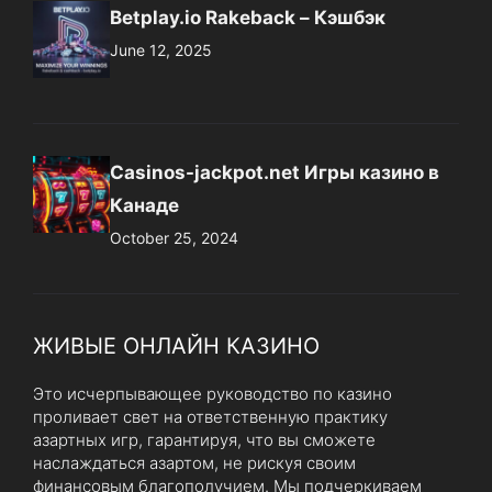
Betplay.io Rakeback – Кэшбэк
June 12, 2025
Casinos-jackpot.net Игры казино в
Канаде
October 25, 2024
ЖИВЫЕ ОНЛАЙН КАЗИНО
Это исчерпывающее руководство по казино
проливает свет на ответственную практику
азартных игр, гарантируя, что вы сможете
наслаждаться азартом, не рискуя своим
финансовым благополучием. Мы подчеркиваем