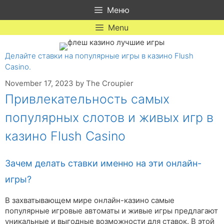
Skip
Меню
to
content
Menu
Делайте ставки на популярные игры в казино Flush
Casino.
November 17, 2023
by
The Croupier
Привлекательность самых
популярных слотов и живых игр в
казино Flush Casino
Зачем делать ставки именно на эти онлайн-
игры?
В захватывающем мире онлайн-казино самые
популярные игровые автоматы и живые игры предлагают
уникальные и выгодные возможности для ставок. В этой