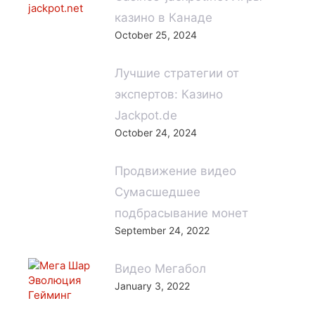
казино в Канаде
October 25, 2024
Лучшие стратегии от
экспертов: Казино
Jackpot.de
October 24, 2024
Продвижение видео
Сумасшедшее
подбрасывание монет
September 24, 2022
Видео Мегабол
January 3, 2022