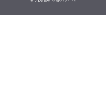
© 2026
live-casinos.online