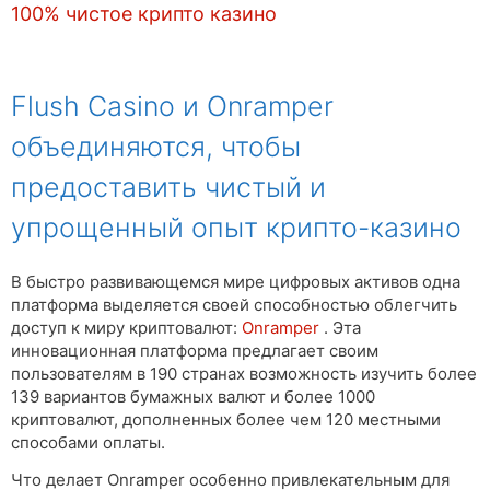
100% чистое крипто казино
Flush Casino и Onramper
объединяются, чтобы
предоставить чистый и
упрощенный опыт крипто-казино
В быстро развивающемся мире цифровых активов одна
платформа выделяется своей способностью облегчить
доступ к миру криптовалют:
Onramper
. Эта
инновационная платформа предлагает своим
пользователям в 190 странах возможность изучить более
139 вариантов бумажных валют и более 1000
криптовалют, дополненных более чем 120 местными
способами оплаты.
Что делает Onramper особенно привлекательным для