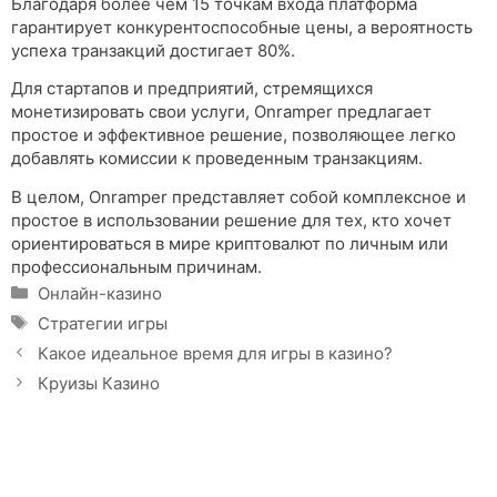
Благодаря более чем 15 точкам входа платформа
гарантирует конкурентоспособные цены, а вероятность
успеха транзакций достигает 80%.
Для стартапов и предприятий, стремящихся
монетизировать свои услуги, Onramper предлагает
простое и эффективное решение, позволяющее легко
добавлять комиссии к проведенным транзакциям.
В целом, Onramper представляет собой комплексное и
простое в использовании решение для тех, кто хочет
ориентироваться в мире криптовалют по личным или
профессиональным причинам.
Categories
Онлайн-казино
Tags
Стратегии игры
Какое идеальное время для игры в казино?
Круизы Казино