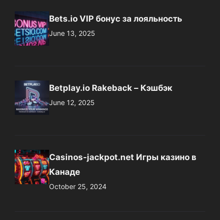
Bets.io VIP бонус за лояльность
June 13, 2025
Betplay.io Rakeback – Кэшбэк
June 12, 2025
Casinos-jackpot.net Игры казино в
Канаде
October 25, 2024