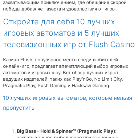
захватывающим приключением, где обещание скорой
победы добавляет азарта и удовольствия от игры.
Откройте для себя 10 лучших
игровых автоматов и 5 лучших
телевизионных игр от Flush Casino
Казино Flush, популярное место среди любителей
онлайн-игр, предлагает впечатляющий выбор игровых
автоматов и игровых шоу. Вот обзор лучших игр от
ведущих издателей, таких как Play’nGo, No Limit City,
Pragmatic Play, Push Gaming и Hacksaw Gaming.
10 лучших игровых автоматов, которые нельзя
пропустить
Big Bass – Hold & Spinner™ (Pragmatic Play):
захватывающее рыболовное приключение с