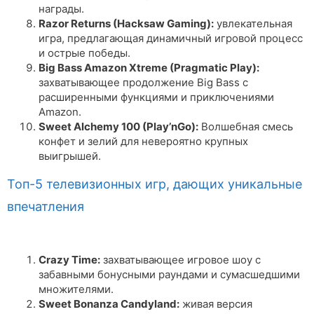
награды.
Razor Returns (Hacksaw Gaming):
увлекательная
игра, предлагающая динамичный игровой процесс
и острые победы.
Big Bass Amazon Xtreme (Pragmatic Play):
захватывающее продолжение Big Bass с
расширенными функциями и приключениями
Amazon.
Sweet Alchemy 100 (Play’nGo):
Волшебная смесь
конфет и зелий для невероятно крупных
выигрышей.
Топ-5 телевизионных игр, дающих уникальные
впечатления
Crazy Time:
захватывающее игровое шоу с
забавными бонусными раундами и сумасшедшими
множителями.
Sweet Bonanza Candyland:
живая версия