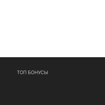
ТОП БОНУСЫ