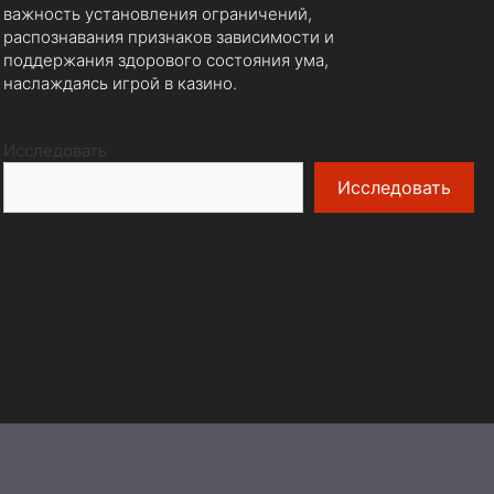
важность установления ограничений,
распознавания признаков зависимости и
поддержания здорового состояния ума,
наслаждаясь игрой в казино.
Исследовать
Исследовать