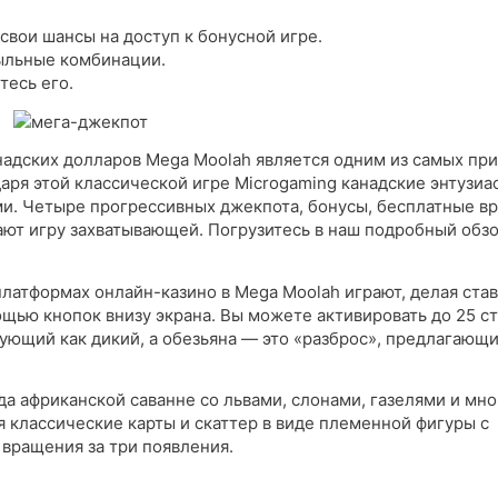
свои шансы на доступ к бонусной игре.
быльные комбинации.
тесь его.
надских долларов Mega Moolah является одним из самых пр
аря этой классической игре Microgaming канадские энтузиа
ми. Четыре прогрессивных джекпота, бонусы, бесплатные в
лают игру захватывающей. Погрузитесь в наш подробный обз
латформах онлайн-казино в Mega Moolah играют, делая став
ощью кнопок внизу экрана. Вы можете активировать до 25 с
вующий как дикий, а обезьяна — это «разброс», предлагающ
а африканской саванне со львами, слонами, газелями и мн
классические карты и скаттер в виде племенной фигуры с
ращения за три появления.