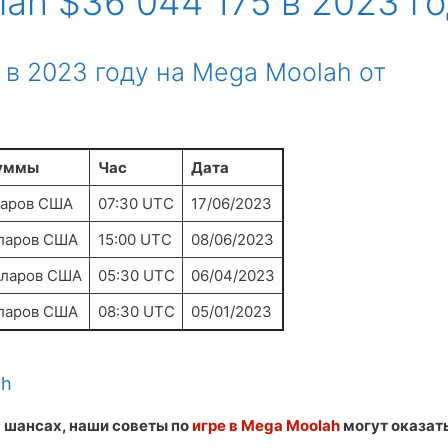
h $36 044 175 в 2023 г
 в 2023 году на Mega Moolah от
суммы
Час
Дата
лларов США
07:30 UTC
17/06/2023
лларов США
15:00 UTC
08/06/2023
олларов США
05:30 UTC
06/04/2023
лларов США
08:30 UTC
05/01/2023
ah
 шансах, наши советы по
игре в Mega Moolah
могут оказат