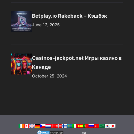
Betplay.io Rakeback – Кэшбэк
June 12, 2025
Casinos-jackpot.net Игры казино в
Канаде
October 25, 2024