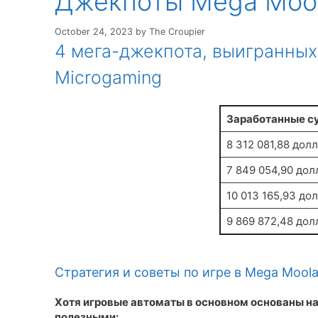
Джекпоты Mega Moola
October 24, 2023
by
The Croupier
4 мега-джекпота, выигранных
Microgaming
Заработанные 
8 312 081,88 до
7 849 054,90 до
10 013 165,93 д
9 869 872,48 до
Стратегия и советы по игре в Mega Mool
Хотя игровые автоматы в основном основаны на
полезными: