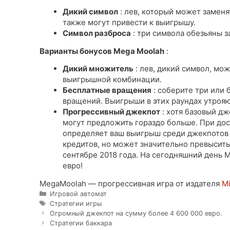
Дикий символ
: лев, который может замен
также могут привести к выигрышу.
Символ разброса
: три символа обезьяны з
Варианты бонусов Mega Moolah
:
Дикий множитель
: лев, дикий символ, мо
выигрышной комбинации.
Бесплатные вращения
: соберите три или 
вращений. Выигрыши в этих раундах утрояю
Прогрессивный джекпот
: хотя базовый д
могут предложить гораздо больше. При дос
определяет ваш выигрыш среди джекпотов Mi
кредитов, но может значительно превысить
сентябре 2018 года. На сегодняшний день
евро!
MegaMoolah — прогрессивная игра от издателя
M
Categories
Игровой автомат
Tags
Стратегии игры
Огромный джекпот на сумму более 4 600 000 евро.
Стратегии баккара