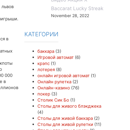
 львов
Baccarat Lucky Streak
November 28, 2022
ыигрыши.
КАТЕГОРИИ
ся в
латных
баккара
(3)
Игровой автомат
(6)
екпоты
крэпс
(1)
о
лотерея
(8)
00 000
онлайн игровой автомат
(1)
е в
Онлайн рулетка
(2)
иллионов
Онлайн-казино
(76)
покер
(3)
Столик Сик Бо
(1)
Столы для живого блэкджека
(4)
Столы для живой баккара
(2)
Столы для живой рулетки
(11)