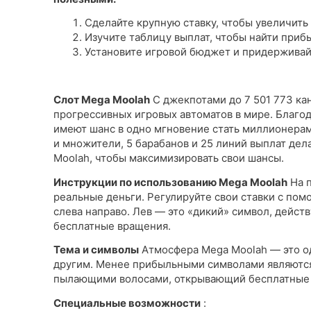
Сделайте крупную ставку, чтобы увеличить 
Изучите таблицу выплат, чтобы найти при
Установите игровой бюджет и придерживай
Слот Mega Moolah
С джекпотами до 7 501 773 ка
прогрессивных игровых автоматов в мире. Благод
имеют шанс в одно мгновение стать миллионера
и множители, 5 барабанов и 25 линий выплат де
Moolah, чтобы максимизировать свои шансы.
Инструкции по использованию Mega Moolah
На п
реальные деньги. Регулируйте свои ставки с пом
слева направо. Лев — это «дикий» символ, дейст
бесплатные вращения.
Тема и символы
Атмосфера Mega Moolah — это од
другим. Менее прибыльными символами являются 
пылающими волосами, открывающий бесплатные в
Специальные возможности
: