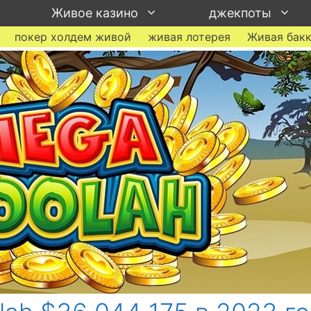
Живое казино
джекпоты
покер холдем живой
живая лотерея
Живая бак