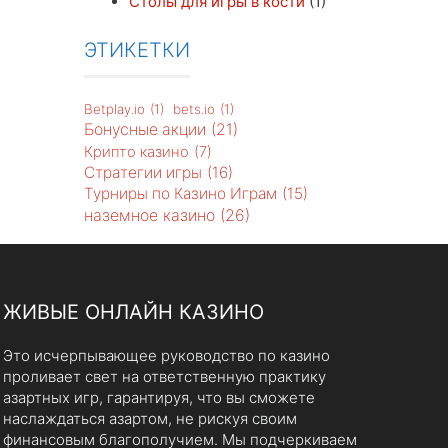
Столы для игры в кости
(1)
ЭТИКЕТКИ
Betplay.io
(1)
bets.io
(1)
Бонусные акции
(21)
Крипто казино
(7)
Стратегии игры
(16)
Турниры по Казино Играм
(15)
наземное казино
(26)
ЖИВЫЕ ОНЛАЙН КАЗИНО
Это исчерпывающее руководство по казино
проливает свет на ответственную практику
азартных игр, гарантируя, что вы сможете
наслаждаться азартом, не рискуя своим
финансовым благополучием. Мы подчеркиваем