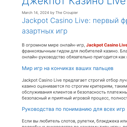
Джекпот Казино Live
March 14, 2024
by
The Croupier
Jackpot Casino Live: первый
азартных игр
В огромном мире онлайн-игр,
Jackpot Casino Liv
франкоязычным гидом для любителей казино. Бла
онлайн-руководство обязательно пригодится как 
Мир игр на кончиках ваших пальцев
Jackpot Casino Live предлагает строгий отбор л
казино оценивается по строгим критериям, таким
обслуживания клиентов и безопасность платежны
безопасный и приятный игровой процесс, полнос
Руководства по пониманию для всех игр
Если вы любитель слотов, рулетки, блэкджека или 
подробные руководства по каждому типу игры, п