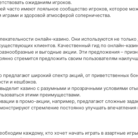
етствовать ожиданиям игроков.
ей часто имеют лояльное сообщество игроков, которое мо
и играми и здоровой атмосферой соперничества.
екательности онлайн-казино. Они используются не только
 существующих клиентов. Качественный гид по онлайн-кази
 разнообразные и выгодные акции. Эти предложения – призн
тоянно стремится предложить своим пользователям наилуч
 предлагают широкий спектр акций, от приветственных бон
сти и кешбэков.
выделит казино с разумными и прозрачными условиями оты
ользоваться этими преимуществами.
вации в промо-акции, например, предлагают сложные зада
монстрируют стремление постоянно улучшать впечатления 
обходим каждому, кто хочет начать играть в азартные игры