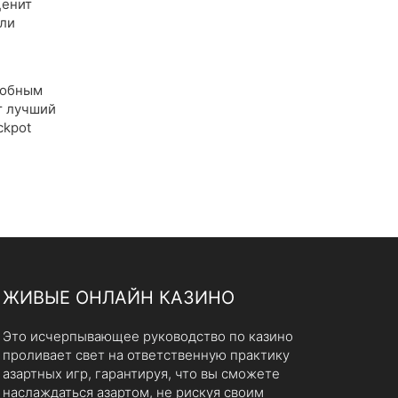
ценит
ели
робным
т лучший
ckpot
ЖИВЫЕ ОНЛАЙН КАЗИНО
Это исчерпывающее руководство по казино
проливает свет на ответственную практику
азартных игр, гарантируя, что вы сможете
наслаждаться азартом, не рискуя своим