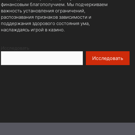
финансовым благополучием. Мы подчеркиваем
важность установления ограничений,
распознавания признаков зависимости и
поддержания здорового состояния ума,
наслаждаясь игрой в казино.
Исследовать
Исследовать