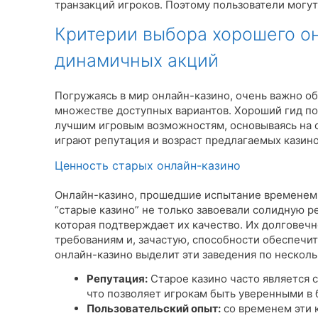
транзакций игроков. Поэтому пользователи могут 
Критерии выбора хорошего он
динамичных акций
Погружаясь в мир онлайн-казино, очень важно об
множестве доступных вариантов. Хороший гид по
лучшим игровым возможностям, основываясь на с
играют репутация и возраст предлагаемых казино
Ценность старых онлайн-казино
Онлайн-казино, прошедшие испытание временем,
“старые казино” не только завоевали солидную р
которая подтверждает их качество. Их долговечн
требованиям и, зачастую, способности обеспечи
онлайн-казино выделит эти заведения по нескол
Репутация:
Старое казино часто является с
что позволяет игрокам быть уверенными в 
Пользовательский опыт:
со временем эти 