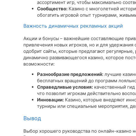
ассортимент игр, чтобы максимально соотв
Сообщество:
Казино с многолетней истори
обогатить игровой опыт турнирами, живым
Важность динамичных рекламных акций
Акции и бонусы – важнейшие составляющие привл
привлечения новых игроков, но и для удержания
одобрит сайты, которые предлагают регулярные,
динамично развивающегося казино, которое пос
возможности:
Разнообразие предложений:
лучшие казино
бесплатных вращений до программ лояльно
Справедливые условия:
качественный гид 
что позволит игрокам действительно восп
Инновации:
Казино, которые внедряют инно
турниры или специальные мероприятия, де
Вывод
Выбор хорошего руководства по онлайн-казино не