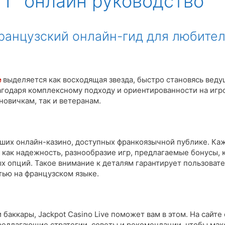
 1° онлайн руководство
 французский онлайн-гид для любите
e
выделяется как восходящая звезда, быстро становясь вед
годаря комплексному подходу и ориентированности на игро
новичкам, так и ветеранам.
учших онлайн-казино, доступных франкоязычной публике. Ка
 как надежность, разнообразие игр, предлагаемые бонусы, 
х опций. Такое внимание к деталям гарантирует пользоват
тью на французском языке.
баккары, Jackpot Casino Live поможет вам в этом. На сайте
редлагающие стратегии, советы и рекомендации, чтобы ма