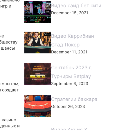
Видео сайд бет сити
игр и
December 15, 2021
ые
Видео Каррибиан
обществу
Стад Покер
ь шансы
December 11, 2021
Сентябрь 2023 г.
Турниры Betplay
September 6, 2023
м опытом,
и создает
Стратегии баккара
October 26, 2023
е казино
 данных и
Видео Акция X