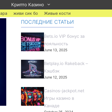
Крипто Казино
кара
живи сик бо
Живые кости
ПОСЛЕДНИЕ СТАТЬИ
Bets.io VIP бонус за
лояльность
June 13, 2025
Betplay.io Rakeback –
Кэшбэк
June 12, 2025
Casinos-jackpot.net
Игры казино в
Канаде
October 25, 2024