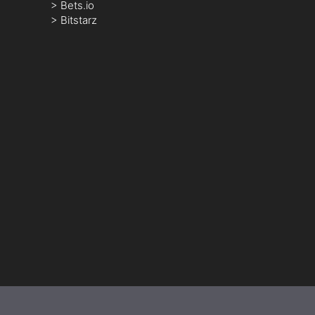
>
Bets.io
>
Bitstarz