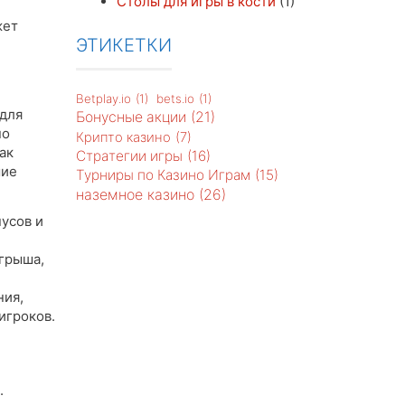
Столы для игры в кости
(1)
жет
ЭТИКЕТКИ
Betplay.io
(1)
bets.io
(1)
 для
Бонусные акции
(21)
но
Крипто казино
(7)
ак
Стратегии игры
(16)
шие
Турниры по Казино Играм
(15)
наземное казино
(26)
усов и
грыша,
ния,
игроков.
.